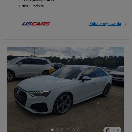
Firma • Podbite
Zobacz ogłoszenia
1
/
6