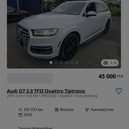
1
/
6
45 000
PLN
Audi Q7 3.0 TFSI Quattro Tiptronic
2995 cm3 • 333 KM • PRESTIGE / Quattro / niski przebieg
102 033 km
Benzyna
Automatyczna
2018
Tarnów (Małopolskie)