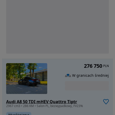
276 750
PLN
W granicach średniej
Audi A8 50 TDI mHEV Quattro Tiptr
2967 cm3 • 286 KM • Salon PL, bezwypadkowy, FV23%
Wyróżnione