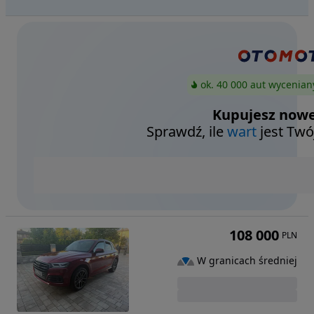
ok. 40 000 aut wycenian
Kupujesz nowe
Sprawdź, ile
wart
jest Twó
108 000
PLN
W granicach średniej