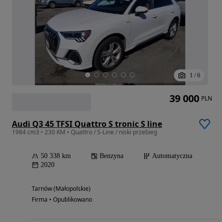
1
/
6
39 000
PLN
Audi Q3 45 TFSI Quattro S tronic S line
1984 cm3 • 230 KM • Quattro / S-Line / niski przebieg
50 338 km
Benzyna
Automatyczna
2020
Tarnów (Małopolskie)
Firma • Opublikowano