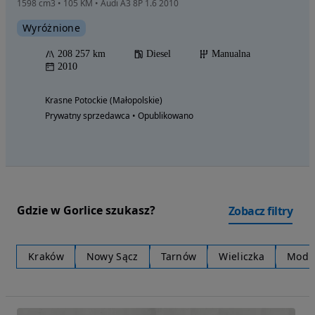
1598 cm3 • 105 KM • Audi A3 8P 1.6 2010
Wyróżnione
208 257 km
Diesel
Manualna
2010
Krasne Potockie (Małopolskie)
Prywatny sprzedawca • Opublikowano
Gdzie w Gorlice szukasz?
Zobacz filtry
Kraków
Nowy Sącz
Tarnów
Wieliczka
Modln