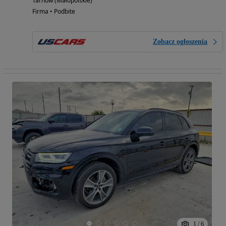
Tarnów (Małopolskie)
Firma • Podbite
Zobacz ogłoszenia
1
/
6