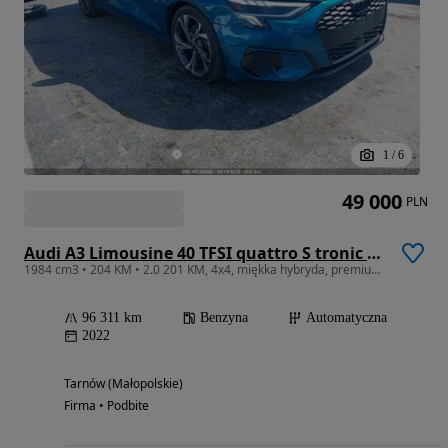
1
/
6
49 000
PLN
Audi A3 Limousine 40 TFSI quattro S tronic S line
1984 cm3 • 204 KM • 2.0 201 KM, 4x4, miękka hybryda, premium plus, piękny kolor!
96 311 km
Benzyna
Automatyczna
2022
Tarnów (Małopolskie)
Firma • Podbite