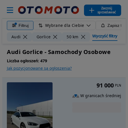
Zacznij
sprzedawać
Wybrane dla Ciebie
Filtruj
Zapisz filt
Wyczyść filtry
Audi
Gorlice
50 km
Audi Gorlice - Samochody Osobowe
Liczba ogłoszeń:
479
Jak pozycjonowane są ogłoszenia?
91 000
PLN
W granicach średniej