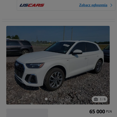
Zobacz ogłoszenia
1
/
6
65 000
PLN