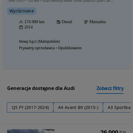
1968 cm3 • 150 KM • Stan idealny lakier Sline Quattro Sport Sedan 2.0TDI
Wyróżnione
174 000 km
Diesel
Manualna
2014
Nowy Sącz (Małopolskie)
Prywatny sprzedawca • Opublikowano
Generacje dostępne dla Audi
Zobacz filtry
Q5 FY (2017-2024)
A4 Avant B9 (2015-)
A3 Sportbac
26 000
PLN