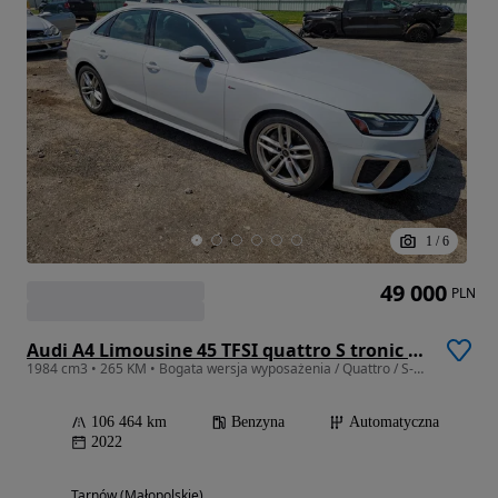
1
/
6
49 000
PLN
Audi A4 Limousine 45 TFSI quattro S tronic S line
1984 cm3 • 265 KM • Bogata wersja wyposażenia / Quattro / S-Line /
106 464 km
Benzyna
Automatyczna
2022
Tarnów (Małopolskie)