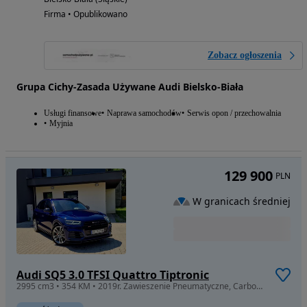
Firma • Opublikowano
Zobacz ogłoszenia
Grupa Cichy-Zasada Używane Audi Bielsko-Biała
Usługi finansowe
Naprawa samochodów
Serwis opon / przechowalnia
Myjnia
129 900
PLN
W granicach średniej
Audi SQ5 3.0 TFSI Quattro Tiptronic
2995 cm3 • 354 KM • 2019r. Zawieszenie Pneumatyczne, Carbony, Bang&Olafsen