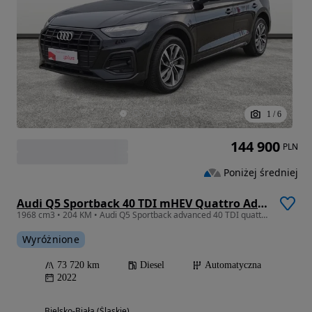
1
/
6
144 900
PLN
Poniżej średniej
Audi Q5 Sportback 40 TDI mHEV Quattro Advanced S tronic
1968 cm3 • 204 KM • Audi Q5 Sportback advanced 40 TDI quattro 204KM S tronic
Wyróżnione
73 720 km
Diesel
Automatyczna
2022
Bielsko-Biała (Śląskie)