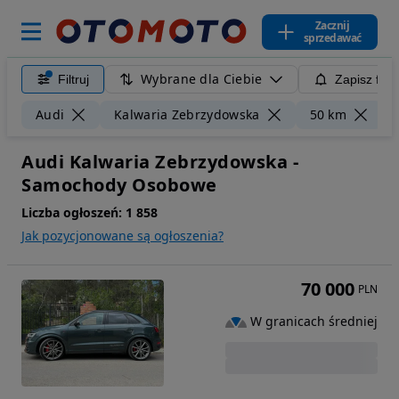
Zacznij
sprzedawać
Wybrane dla Ciebie
Filtruj
Zapisz filt
W
Audi
Kalwaria Zebrzydowska
50 km
Audi Kalwaria Zebrzydowska -
Samochody Osobowe
Liczba ogłoszeń:
1 858
Jak pozycjonowane są ogłoszenia?
70 000
PLN
W granicach średniej