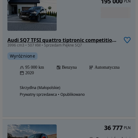
195 000
PLN
Audi SQ7 TFSI quattro tiptronic competition plus
3996 cm3 • 507 KM • Sprzedam Piękne SQ7
Wyróżnione
95 000 km
Benzyna
Automatyczna
2020
Skrzydlna (Małopolskie)
Prywatny sprzedawca • Opublikowano
36 777
PLN