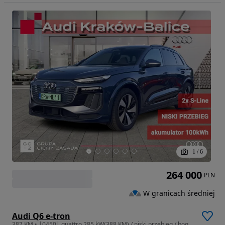
1
/
6
264 000
PLN
W granicach średniej
Audi Q6 e-tron
387 KM • |0450| quattro 285 kW(388 KM) / niski przebieg / bogate wyposażenie