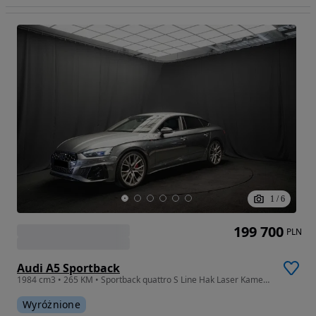
1
/
6
199 700
PLN
Audi A5 Sportback
1984 cm3 • 265 KM • Sportback quattro S Line Hak Laser Kamery 360 Serwis ASO FV23%
Wyróżnione