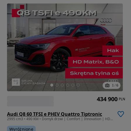
1
/
6
434 900
PLN
Audi Q8 60 TFSI e PHEV Quattro Tiptronic
2995 cm3 • 490 KM • Domyk drzwi | Comfort | Innovation | HD Matrix | B&O | 22" | OLED
Wyróżnione