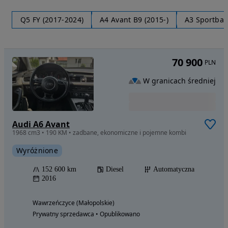
Q5 FY (2017-2024)
A4 Avant B9 (2015-)
A3 Sportbac
70 900
PLN
W granicach średniej
Audi A6 Avant
1968 cm3 • 190 KM • zadbane, ekonomiczne i pojemne kombi
Wyróżnione
152 600 km
Diesel
Automatyczna
2016
Wawrzeńczyce (Małopolskie)
Prywatny sprzedawca • Opublikowano