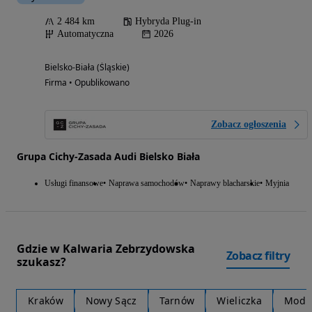
2 484 km
Hybryda Plug-in
Automatyczna
2026
Bielsko-Biała (Śląskie)
Firma • Opublikowano
Zobacz ogłoszenia
Grupa Cichy-Zasada Audi Bielsko Biała
Usługi finansowe
Naprawa samochodów
Naprawy blacharskie
Myjnia
Gdzie w Kalwaria Zebrzydowska
Zobacz filtry
szukasz?
Kraków
Nowy Sącz
Tarnów
Wieliczka
Modln