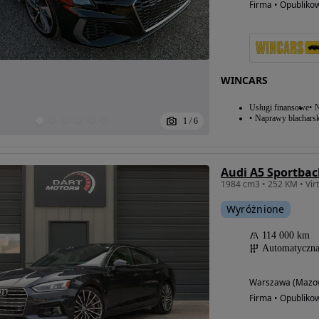
Firma • Opubliko
WINCARS
Usługi finansowe
N
Naprawy blacharsk
1
/
6
Audi A5 Sportbac
1984 cm3 • 252 KM • Virt
Wyróżnione
114 000 km
Automatyczn
Warszawa (Mazow
Firma • Opubliko