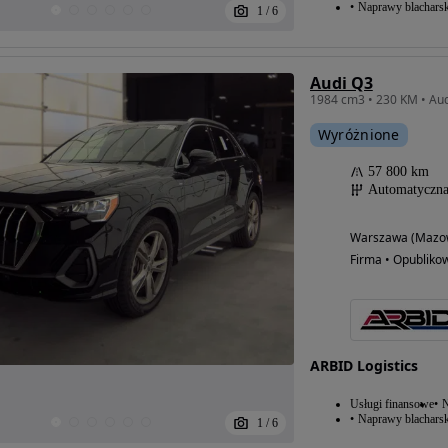
Naprawy blacharsk
1
/
6
Audi Q3
1984 cm3 • 230 KM • Aud
Wyróżnione
57 800 km
Automatyczn
Warszawa (Mazow
Firma • Opubliko
ARBID Logistics
Usługi finansowe
N
Naprawy blacharsk
1
/
6