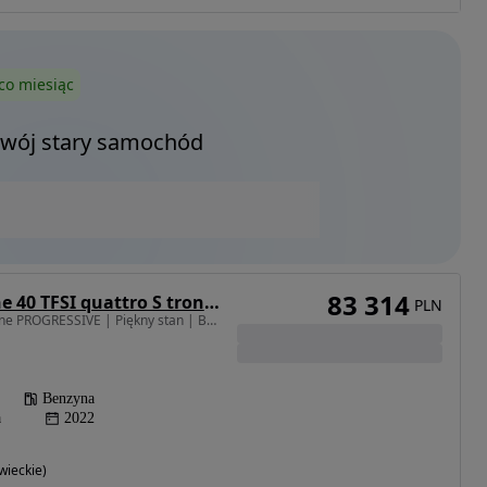
co miesiąc
Twój stary samochód
83 314
Audi A3 Limousine 40 TFSI quattro S tronic S line
PLN
1984 cm3 • 204 KM • S-line PROGRESSIVE | Piękny stan | Bezwypadkowe
Benzyna
a
2022
ieckie)