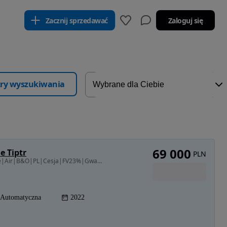
Zacznij sprzedawać
Zaloguj się
ltry wyszukiwania
69 000
e Tiptr
PLN
2995 cm3 • 340 KM • Audi Q7 340 KM quattro S line|Air|B&O|PL|Cesja|FV23%|Gwarancja 01/2028
Automatyczna
2022