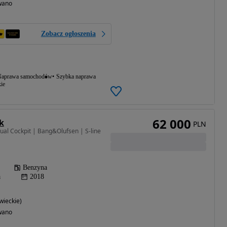
wano
Zobacz ogłoszenia
aprawa samochodów
Szybka naprawa
ie
62 000
k
PLN
ual Cockpit | Bang&Olufsen | S-line
Benzyna
a
2018
ieckie)
wano