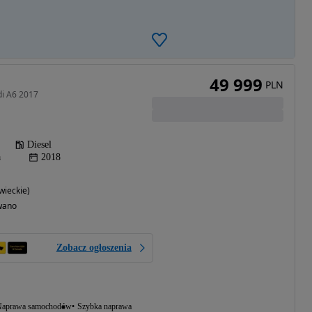
49 999
PLN
di A6 2017
Diesel
a
2018
ieckie)
wano
Zobacz ogłoszenia
aprawa samochodów
Szybka naprawa