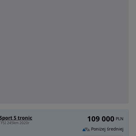
109 000
Sport S tronic
PLN
 TFSI 245km 2020r
Poniżej średniej