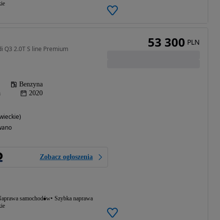
ie
53 300
PLN
i Q3 2.0T S line Premium
Benzyna
a
2020
ieckie)
wano
Zobacz ogłoszenia
aprawa samochodów
Szybka naprawa
ie