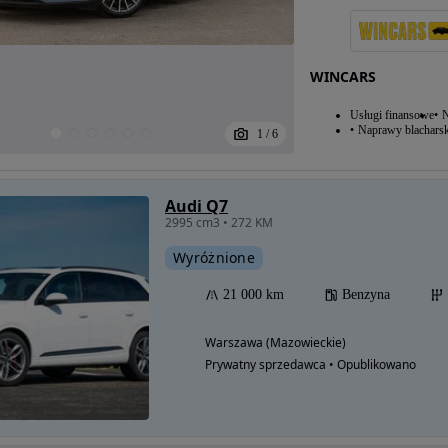
WINCARS
Usługi finansowe
N
Naprawy blacharsk
1
/
6
Audi Q7
2995 cm3 • 272 KM
Wyróżnione
21 000 km
Benzyna
Warszawa (Mazowieckie)
Prywatny sprzedawca • Opublikowano