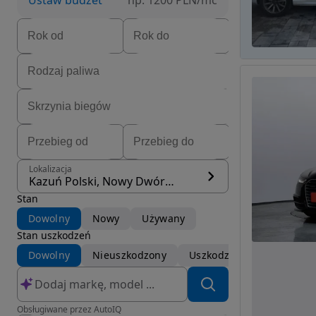
Ustaw budżet
np. 1200 PLN/mc
Lokalizacja
Kazuń Polski, Nowy Dwór Mazowiecki
Stan
Dowolny
Nowy
Używany
Stan uszkodzeń
Dowolny
Nieuszkodzony
Uszkodzony
Obsługiwane przez AutoIQ