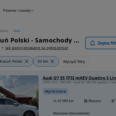
Finanse i zasoby
chody
Finansowanie
Leasing
dy
Narzędzie do wyceny samochodu
tryczne
Raport z inspekcji
obowe
Audi
m
Raport historii pojazdu
Audi Kazuń Polski - Samochody Osobowe
Otomoto News
Zapisz fi
wane
Jak pozycjonowane są ogłoszenia?
Kazuń Polski
50 km
Wyczyść filtry
Audi Q7 55 TFSI mHEV Quattro S Lin
Wyróżnione
62 000 km
Benzyna
Warszawa (Mazowieckie)