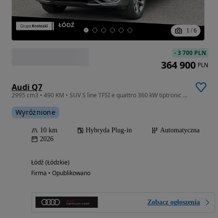
1
/
6
-
3 700 PLN
364 900
PLN
Audi Q7
2995 cm3 • 490 KM • SUV S line TFSI e quattro 360 kW tiptronic * Pakiet Innovation *
Wyróżnione
10 km
Hybryda Plug-in
Automatyczna
2026
Łódź (Łódzkie)
Firma • Opublikowano
Zobacz ogłoszenia