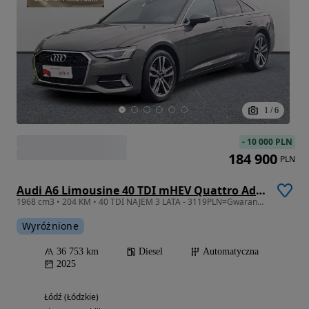
1
/
6
-
10 000 PLN
184 900
PLN
Audi A6 Limousine 40 TDI mHEV Quattro Advanced S tronic
1968 cm3 • 204 KM • 40 TDI NAJEM 3 LATA - 3119PLN=Gwarancja+Serwis ASO+Ubezpieczenie
Wyróżnione
36 753 km
Diesel
Automatyczna
2025
Łódź (Łódzkie)