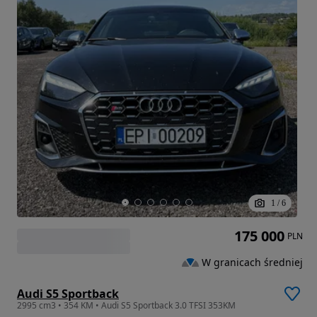
1
/
6
175 000
PLN
W granicach średniej
Audi S5 Sportback
2995 cm3 • 354 KM • Audi S5 Sportback 3.0 TFSI 353KM