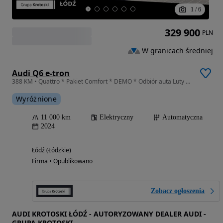
1
/
6
329 900
PLN
W granicach średniej
Audi Q6 e-tron
388 KM • Quattro * Pakiet Comfort * DEMO * Odbiór auta Luty 2025 *
Wyróżnione
11 000 km
Elektryczny
Automatyczna
2024
Łódź (Łódzkie)
Firma • Opublikowano
Zobacz ogłoszenia
AUDI KROTOSKI ŁÓDŹ - AUTORYZOWANY DEALER AUDI -
GRUPA KROTOSKI