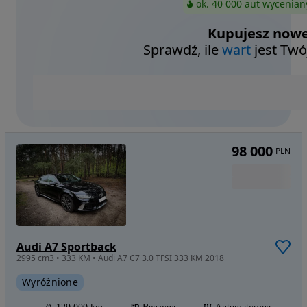
ok. 40 000 aut wycenian
Kupujesz nowe
Sprawdź, ile
wart
jest Twó
98 000
PLN
Audi A7 Sportback
2995 cm3 • 333 KM • Audi A7 C7 3.0 TFSI 333 KM 2018
Wyróżnione