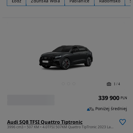
Łódź
Zduńska Wola
Pabianice
Radomsko
S
1
/
4
339 900
PLN
Poniżej średniej
Audi SQ8 TFSI Quattro Tiptronic
3996 cm3 • 507 KM • 4.0TFSI 507KM Quattro TipTronic 2023 Lakier Exclusive Milano RED