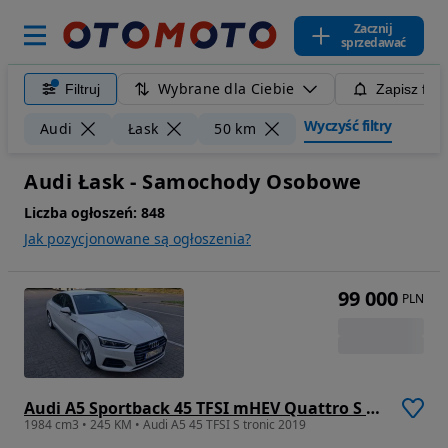
Zacznij
sprzedawać
Wybrane dla Ciebie
Filtruj
Zapisz filt
Wyczyść filtry
Audi
Łask
50 km
Audi Łask - Samochody Osobowe
Liczba ogłoszeń:
848
Jak pozycjonowane są ogłoszenia?
99 000
PLN
Audi A5 Sportback 45 TFSI mHEV Quattro S tronic
1984 cm3 • 245 KM • Audi A5 45 TFSI S tronic 2019