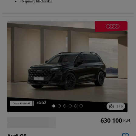
Naprawy blacharskie
1
/
6
630 100
PLN