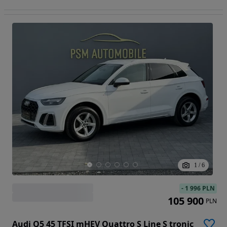
1
/
6
-
1 996 PLN
105 900
PLN
Audi Q5 45 TFSI mHEV Quattro S Line S tronic