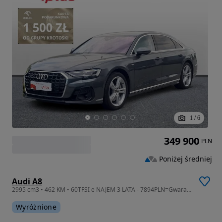
1
/
6
349 900
PLN
Poniżej średniej
Audi A8
2995 cm3 • 462 KM • 60TFSI e NAJEM 3 LATA - 7894PLN=Gwarancja+Serwis ASO+Ubezpieczenie
Wyróżnione