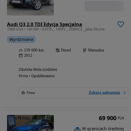
Audi Q3 2.0 TDI Edycja Specjalna
1968 cm3 • 140 KM • 2.0TDi _ 140Ps _ ZOBACZ _ Jaka Śliczna
Wyróżnione
159 000 km
Diesel
Manualna
2012
Zduńska Wola (Łódzkie)
Firma • Opublikowano
Zobacz ogłoszenia
Firma
69 900
PLN
W granicach średniej