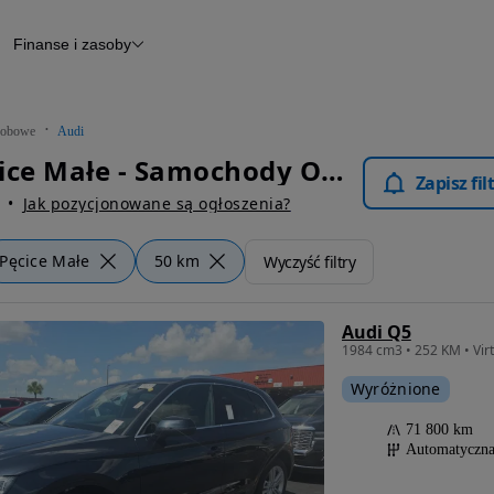
Finanse i zasoby
chody
Finansowanie
Leasing
dy
Narzędzie do wyceny samochodu
tryczne
Raport z inspekcji
obowe
Audi
m
Raport historii pojazdu
Audi Pęcice Małe - Samochody Osobowe
Otomoto News
Zapisz fi
wane
Jak pozycjonowane są ogłoszenia?
Pęcice Małe
50 km
Wyczyść filtry
Audi Q5
Wyróżnione
71 800 km
Automatyczn