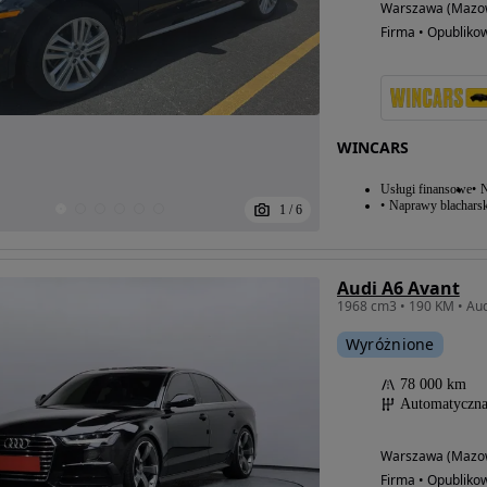
Warszawa (Mazow
Firma • Opubliko
WINCARS
Usługi finansowe
N
Naprawy blacharsk
1
/
6
Audi A6 Avant
1968 cm3 • 190 KM • Au
Wyróżnione
78 000 km
Automatyczn
Warszawa (Mazow
Firma • Opubliko