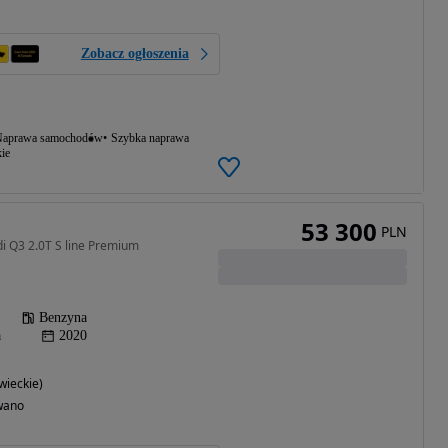
Zobacz ogłoszenia
aprawa samochodów
Szybka naprawa
ie
53 300
PLN
i Q3 2.0T S line Premium
Benzyna
a
2020
ieckie)
wano