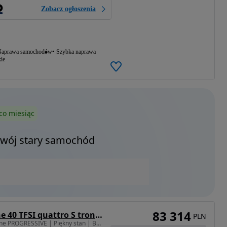
Zobacz ogłoszenia
aprawa samochodów
Szybka naprawa
ie
co miesiąc
Twój stary samochód
83 314
Audi A3 Limousine 40 TFSI quattro S tronic S line
PLN
1984 cm3 • 204 KM • S-line PROGRESSIVE | Piękny stan | Bezwypadkowe