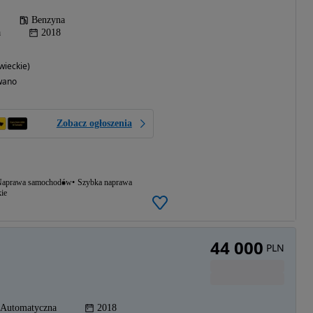
Benzyna
a
2018
ieckie)
wano
Zobacz ogłoszenia
aprawa samochodów
Szybka naprawa
ie
44 000
PLN
Automatyczna
2018