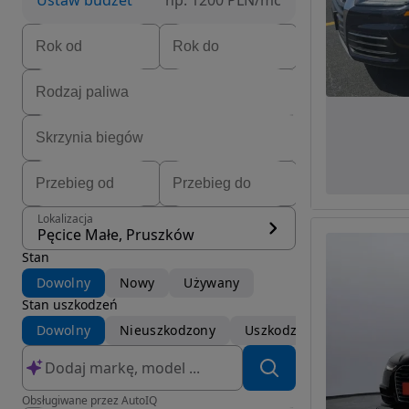
Ustaw budżet
np. 1200 PLN/mc
Lokalizacja
Pęcice Małe, Pruszków
Stan
Dowolny
Nowy
Używany
Stan uszkodzeń
Dowolny
Nieuszkodzony
Uszkodzony
Obsługiwane przez AutoIQ