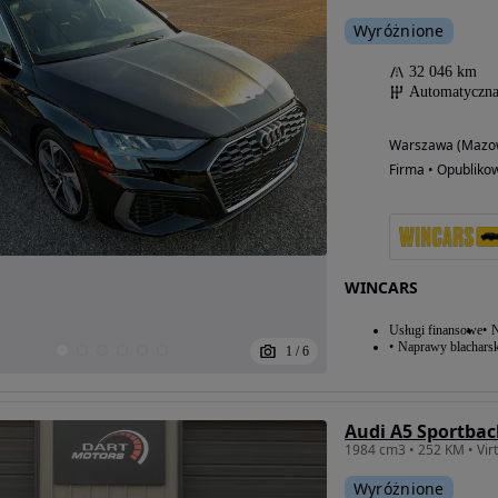
Wyróżnione
32 046 km
Automatyczn
Warszawa (Mazow
Firma • Opubliko
WINCARS
Usługi finansowe
N
Naprawy blacharsk
1
/
6
Audi A5 Sportbac
1984 cm3 • 252 KM • Virt
Wyróżnione