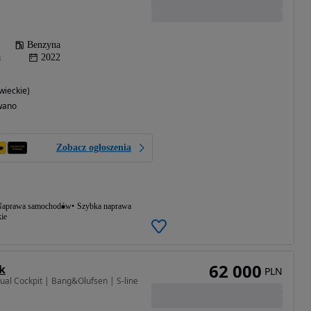
Benzyna
a
2022
ieckie)
wano
Zobacz ogłoszenia
aprawa samochodów
Szybka naprawa
ie
62 000
k
PLN
ual Cockpit | Bang&Olufsen | S-line