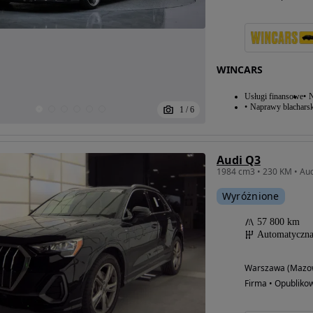
WINCARS
Usługi finansowe
N
Naprawy blacharsk
1
/
6
Audi Q3
1984 cm3 • 230 KM • Aud
Wyróżnione
57 800 km
Automatyczn
Warszawa (Mazow
Firma • Opubliko