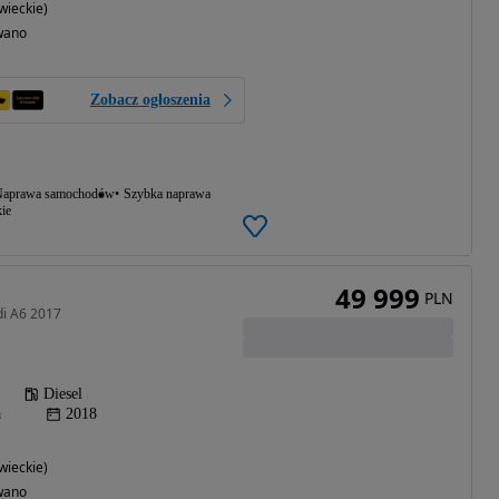
ieckie)
wano
Zobacz ogłoszenia
aprawa samochodów
Szybka naprawa
ie
49 999
PLN
di A6 2017
Diesel
a
2018
ieckie)
wano