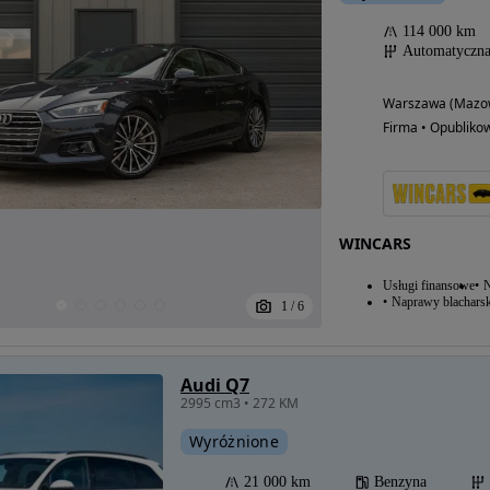
114 000 km
Automatyczn
Warszawa (Mazow
Firma • Opubliko
WINCARS
Usługi finansowe
N
Naprawy blacharsk
1
/
6
Audi Q7
2995 cm3 • 272 KM
Wyróżnione
21 000 km
Benzyna