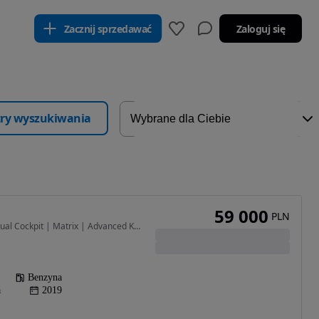
Zacznij sprzedawać
Zaloguj się
ltry wyszukiwania
59 000
PLN
1984 cm3 • 252 KM • Virtual Cockpit | Matrix | Advanced Key | Gwarancja | Serwisowana
Benzyna
a
2019