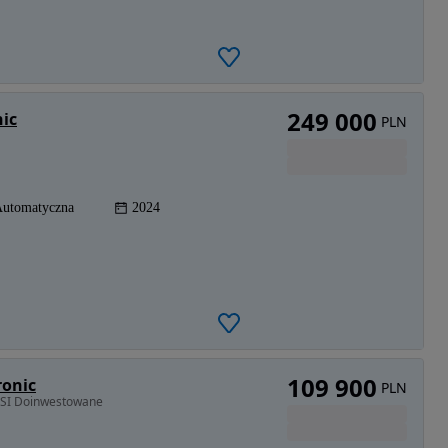
249 000
nic
PLN
utomatyczna
2024
109 900
ronic
PLN
TFSI Doinwestowane