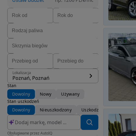
Ustaw budżet
np. 1200 PLN/mc
Lokalizacja
Poznań, Poznań
Stan
Dowolny
Nowy
Używany
Stan uszkodzeń
Dowolny
Nieuszkodzony
Uszkodzony
Obsługiwane przez AutoIQ