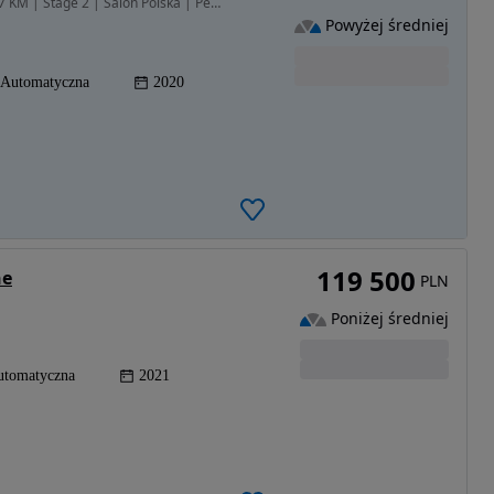
2480 cm3 • 400 KM • Audi RS3 8V Sedan 2020 | 497 KM | Stage 2 | Salon Polska | Perfekcyjny
Powyżej średniej
Automatyczna
2020
119 500
ne
PLN
Poniżej średniej
utomatyczna
2021