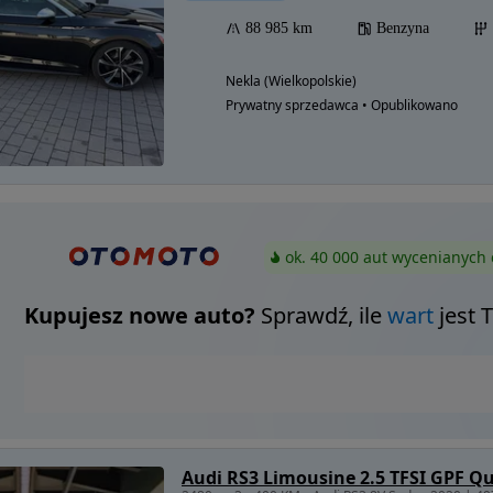
88 985 km
Benzyna
Nekla (Wielkopolskie)
Prywatny sprzedawca • Opublikowano
ok. 40 000 aut wycenianych 
Kupujesz nowe auto?
Sprawdź, ile
wart
jest 
Audi RS3 Limousine 2.5 TFSI GPF Qu