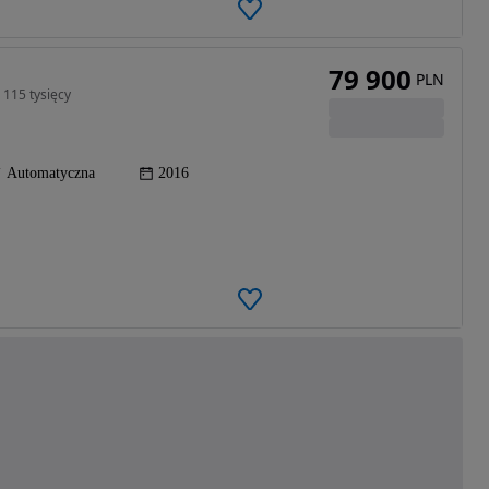
79 900
PLN
 115 tysięcy
Automatyczna
2016