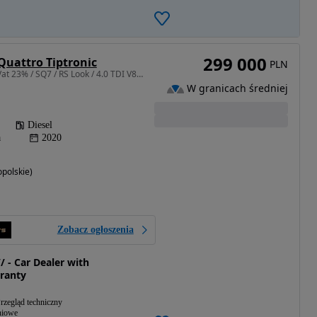
299 000
Quattro Tiptronic
PLN
3956 cm3 • 435 KM • / F.Vat 23% / SQ7 / RS Look / 4.0 TDI V8 / Webasto / Bose / S-Line !!!
W granicach średniej
Diesel
a
2020
polskie)
Zobacz ogłoszenia
/ - Car Dealer with
ranty
rzegląd techniczny
niowe