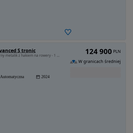
124 900
vanced S tronic
PLN
1498 cm3 • 150 KM • Audi A3 8Y 1.5 Sportback czarny metalik z hakiem na rowery - 1 właścic
W granicach średniej
Automatyczna
2024