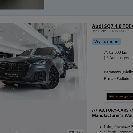
Audi SQ7 4.0 TDI 
Wyróżnione
82 000 km
Automatyczn
Baranowo (Wielko
Firma • Podbite
/// VICTORY-CARS //
Manufacturer's War
Usługi finansowe
P
Usługi ubezpiecze
1
/
6