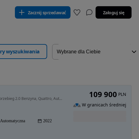
Zacznij sprzedawać
Zaloguj się
ltry wyszukiwania
109 900
PLN
1984 cm3 • 230 KM • 2022 r, S-Line, 67tys km niski przebieg 2.0 Benzyna, Quattro, Automat
W granicach średniej
Automatyczna
2022