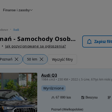
Finanse i zasoby
chody
Finansowanie
Leasing
dy
Narzędzie do wyceny samochodu
tryczne
Raport z inspekcji
obowe
Audi
m
Raport historii pojazdu
Audi Poznań - Samochody Osobowe
Otomoto News
Zapisz fi
wane
Jak pozycjonowane są ogłoszenia?
Poznań
50 km
Wyczyść filtry
Audi Q3
Wyróżnione
67 000 km
Benzyna
Poznań (Wielkopolskie)