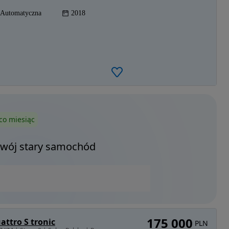
Automatyczna
2018
co miesiąc
Twój stary samochód
175 000
attro S tronic
PLN