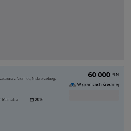
60 000
PLN
wadzona z Niemiec, Niski przebieg.
W granicach średniej
Manualna
2016