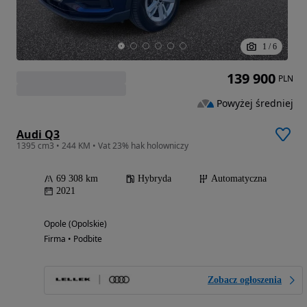
1
/
6
139 900
PLN
Powyżej średniej
Audi Q3
1395 cm3 • 244 KM • Vat 23% hak holowniczy
69 308 km
Hybryda
Automatyczna
2021
Opole (Opolskie)
Firma • Podbite
Zobacz ogłoszenia