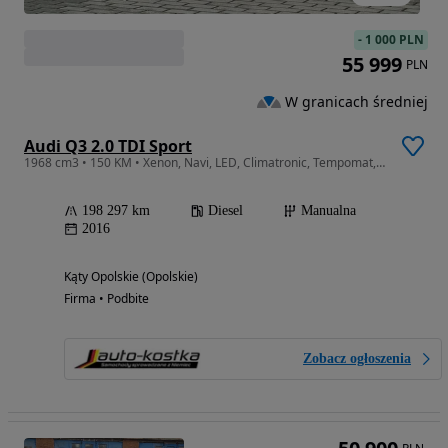
-
1 000 PLN
55 999
PLN
W granicach średniej
Audi Q3 2.0 TDI Sport
1968 cm3 • 150 KM • Xenon, Navi, LED, Climatronic, Tempomat, Ele.Klapa, Czujniki GWARANCJA
198 297 km
Diesel
Manualna
2016
Kąty Opolskie (Opolskie)
Firma • Podbite
Zobacz ogłoszenia