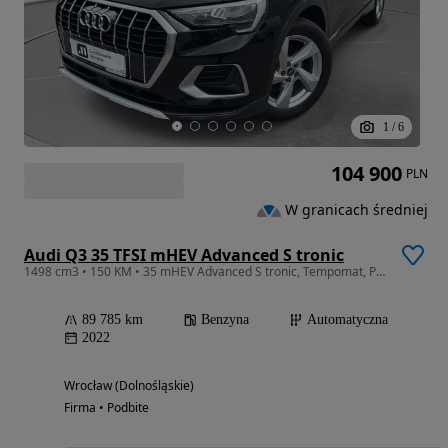
1
/
6
104 900
PLN
W granicach średniej
Audi Q3 35 TFSI mHEV Advanced S tronic
1498 cm3 • 150 KM • 35 mHEV Advanced S tronic, Tempomat, Podgrzewane fotele, Salon PL,1 wł
89 785 km
Benzyna
Automatyczna
2022
Wrocław (Dolnośląskie)
Firma • Podbite