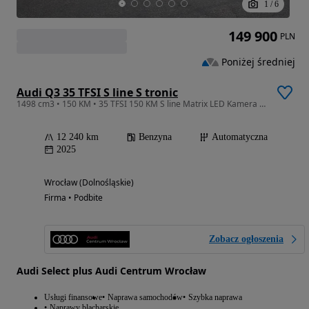
1
/
6
149 900
PLN
Poniżej średniej
Audi Q3 35 TFSI S line S tronic
1498 cm3 • 150 KM • 35 TFSI 150 KM S line Matrix LED Kamera Smartphone Ambiente
12 240 km
Benzyna
Automatyczna
2025
Wrocław (Dolnośląskie)
Firma • Podbite
Zobacz ogłoszenia
Audi Select plus Audi Centrum Wrocław
Usługi finansowe
Naprawa samochodów
Szybka naprawa
Naprawy blacharskie