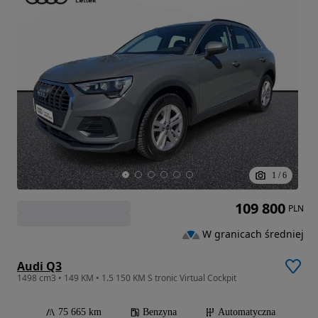
1
/
6
109 800
PLN
W granicach średniej
Audi Q3
1498 cm3 • 149 KM • 1.5 150 KM S tronic Virtual Cockpit
75 665 km
Benzyna
Automatyczna