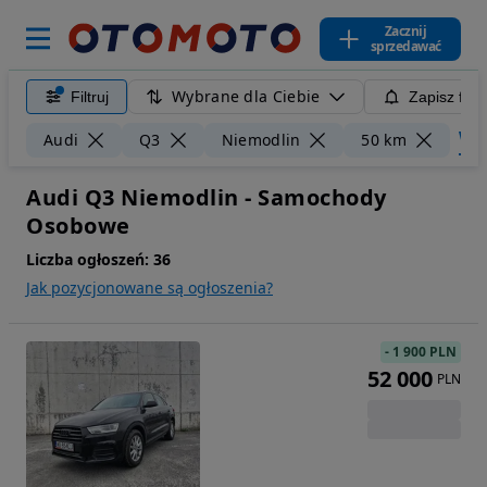
Zacznij
sprzedawać
Wybrane dla Ciebie
Filtruj
Zapisz filt
Wycz
Audi
Q3
Niemodlin
50 km
Audi Q3 Niemodlin - Samochody
Osobowe
Liczba ogłoszeń:
36
Jak pozycjonowane są ogłoszenia?
-
1 900 PLN
52 000
PLN