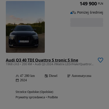
149 900
PLN
Poniżej średniej
Audi Q3 40 TDI Quattro S tronic S line
1968 cm3 • 200 KM • Audi Q3 2024 //Matrix LED//Hak//Quattro// Diesel 200KM // S Line
47 280 km
Diesel
Automatyczna
2024
Strzelce Opolskie (Opolskie)
Prywatny sprzedawca • Podbite