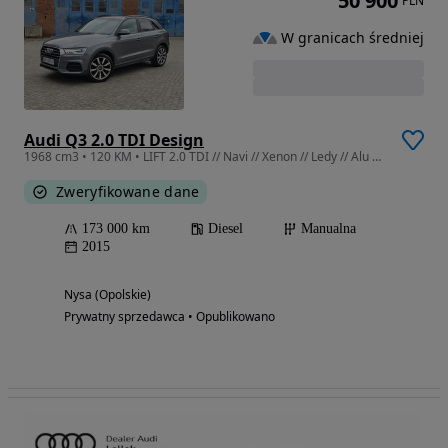
50 900
PLN
W granicach średniej
Audi Q3 2.0 TDI Design
1968 cm3 • 120 KM • LIFT 2.0 TDI // Navi // Xenon // Ledy // Alu 19 // 2 x PDC //
Zweryfikowane dane
173 000 km
Diesel
Manualna
2015
Nysa (Opolskie)
Prywatny sprzedawca • Opublikowano