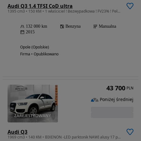
Audi Q3 1.4 TFSI CoD ultra
1395 cm3 • 150 KM • 1 właściciel ! Bezwypadkowa ! FV23% ! Pełna historia ! Gwarancja !
132 000 km
Benzyna
Manualna
2015
Opole (Opolskie)
Firma • Opublikowano
43 700
PLN
Poniżej średniej
Audi Q3
1969 cm3 • 140 KM • BIXENON -LED parktonik NAWI alusy 17 pelna elek. klimatronik hak elek.