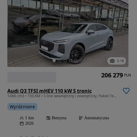
1
/
6
206 279
PLN
Audi Q3 TFSI mHEV 110 kW S tronic
1498 cm3 • 150 KM • S line wewnętrzny i zewnętrzny, Pakiet Tech Plus (905)
Wyróżnione
1 km
Benzyna
Automatyczna
2026