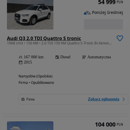
54 999
PLN
Poniżej średniej
Audi Q3 2.0 TDI Quattro S tronic
1968 cm3 • 150 KM • 2.0 TDI 150 KM Quattro S-Tronic Bi-Xenon HAK Automat PDC Biała KeyLess
167 000 km
Diesel
Automatyczna
2015
Namysłów (Opolskie)
Firma • Opublikowano
Zobacz ogłoszenia
Firma
104 000
PLN