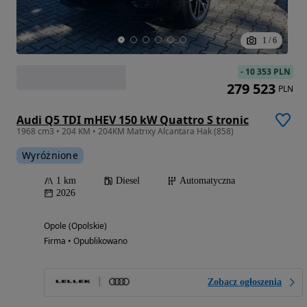
1
/
6
-
10 353 PLN
279 523
PLN
Audi Q5 TDI mHEV 150 kW Quattro S tronic
1968 cm3 • 204 KM • 204KM Matrixy Alcantara Hak (858)
Wyróżnione
1 km
Diesel
Automatyczna
2026
Opole (Opolskie)
Firma • Opublikowano
Zobacz ogłoszenia