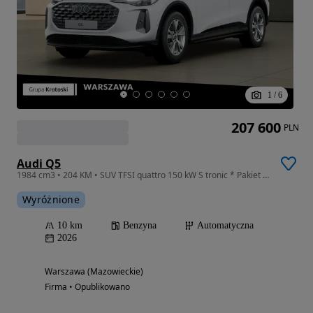
1
/
6
207 600
PLN
Audi Q5
1984 cm3 • 204 KM • SUV TFSI quattro 150 kW S tronic * Pakiet Business
Wyróżnione
10 km
Benzyna
Automatyczna
2026
Warszawa (Mazowieckie)
Firma • Opublikowano