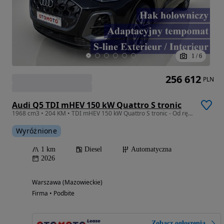
1
/
6
256 612
PLN
Audi Q5 TDI mHEV 150 kW Quattro S tronic
1968 cm3 • 204 KM • TDI mHEV 150 kW Quattro S tronic - Od ręki !
Wyróżnione
1 km
Diesel
Automatyczna
2026
Warszawa (Mazowieckie)
Firma • Podbite
Zobacz ogłoszenia