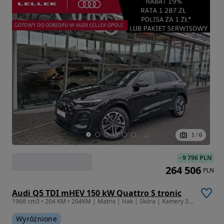
1
/
6
-
9 796 PLN
264 506
PLN
Audi Q5 TDI mHEV 150 kW Quattro S tronic
1968 cm3 • 204 KM • 204KM | Matrix | Hak | Skóra | Kamery 360 (882)
Wyróżnione