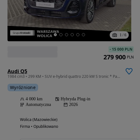
1
/
6
-
15 000 PLN
279 900
PLN
Audi Q5
1984 cm3 • 299 KM • SUV e-hybrid quattro 220 kW S tronic * Pakiet Tech Pro *
Wyróżnione
4 000 km
Hybryda Plug-in
Automatyczna
2026
Wolica (Mazowieckie)
Firma • Opublikowano