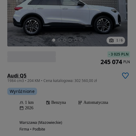
1
/
6
-
3 025 PLN
245 074
PLN
Audi Q5
1984 cm3 • 204 KM • Cena katalogowa: 302 560,00 zł
Wyróżnione
1 km
Benzyna
Automatyczna
2026
Warszawa (Mazowieckie)
Firma • Podbite