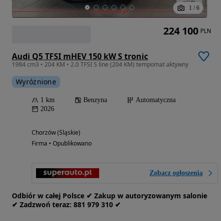
1
/
6
224 100
PLN
Audi Q5 TFSI mHEV 150 kW S tronic
1984 cm3 • 204 KM • 2.0 TFSI S line (204 KM) tempomat aktywny
Wyróżnione
1 km
Benzyna
Automatyczna
2026
Chorzów (Śląskie)
Firma • Opublikowano
Zobacz ogłoszenia
Odbiór w całej Polsce ✔ Zakup w autoryzowanym salonie
✔ Zadzwoń‎ t‎eraz: ‎881‎ 979‎ 310 ✔