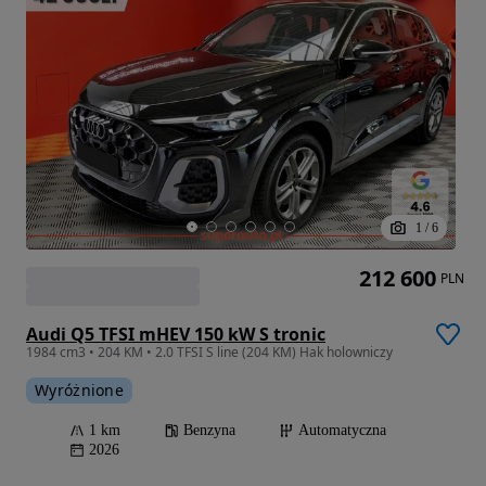
1
/
6
212 600
PLN
Audi Q5 TFSI mHEV 150 kW S tronic
1984 cm3 • 204 KM • 2.0 TFSI S line (204 KM) Hak holowniczy
Wyróżnione
1 km
Benzyna
Automatyczna
2026