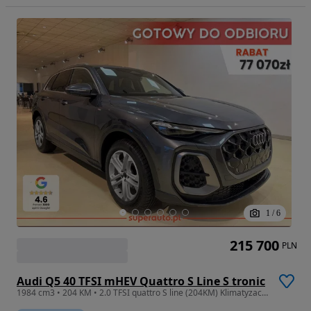
1
/
6
215 700
PLN
Audi Q5 40 TFSI mHEV Quattro S Line S tronic
1984 cm3 • 204 KM • 2.0 TFSI quattro S line (204KM) Klimatyzacja 3-strefowa