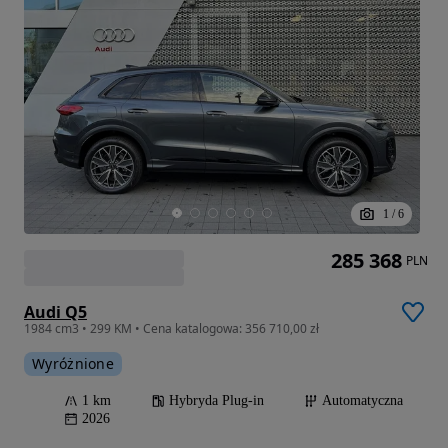
1
/
6
285 368
PLN
Audi Q5
1984 cm3 • 299 KM • Cena katalogowa: 356 710,00 zł
Wyróżnione
1 km
Hybryda Plug-in
Automatyczna
2026