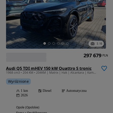
1
/
6
297 679
PLN
Audi Q5 TDI mHEV 150 kW Quattro S tronic
1968 cm3 • 204 KM • 204KM | Matrix | Hak | Alcantara | Kamery 360 | Head-up (880)
Wyróżnione
1 km
Diesel
Automatyczna
2026
Opole (Opolskie)
Firma • Opublikowano