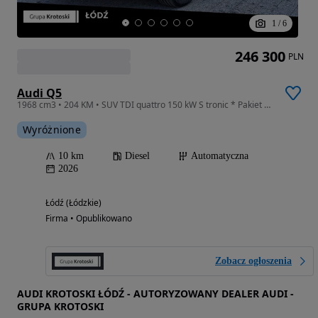
1
/
6
246 300
PLN
Audi Q5
1968 cm3 • 204 KM • SUV TDI quattro 150 kW S tronic * Pakiet Comfort & Technology *
Wyróżnione
10 km
Diesel
Automatyczna
2026
Łódź (Łódzkie)
Firma • Opublikowano
Zobacz ogłoszenia
AUDI KROTOSKI ŁÓDŹ - AUTORYZOWANY DEALER AUDI -
GRUPA KROTOSKI