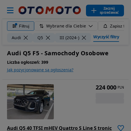
Zacznij
sprzedawać
Wybrane dla Ciebie
Filtruj
Zapisz filt
Wyczyść filtry
Audi
Q5
III (2024-)
Audi Q5 F5 - Samochody Osobowe
Liczba ogłoszeń:
399
Jak pozycjonowane są ogłoszenia?
224 000
PLN
Audi Q5 40 TFSI mHEV Quattro S Line S tronic