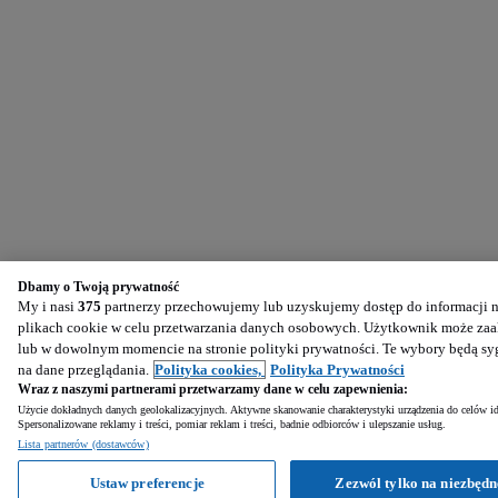
Dbamy o Twoją prywatność
My i nasi
375
partnerzy przechowujemy lub uzyskujemy dostęp do informacji na
plikach cookie w celu przetwarzania danych osobowych. Użytkownik może zaak
lub w dowolnym momencie na stronie polityki prywatności. Te wybory będą s
na dane przeglądania.
Polityka cookies,
Polityka Prywatności
Wraz z naszymi partnerami przetwarzamy dane w celu zapewnienia:
Użycie dokładnych danych geolokalizacyjnych. Aktywne skanowanie charakterystyki urządzenia do celów ide
Spersonalizowane reklamy i treści, pomiar reklam i treści, badnie odbiorców i ulepszanie usług.
Lista partnerów (dostawców)
Ustaw preferencje
Zezwól tylko na niezbędn