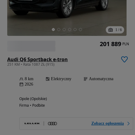
1
/
6
201 889
PLN
Audi Q6 Sportback e-tron
251 KM • Rata 1087 ZŁ (915)
8 km
Elektryczny
Automatyczna
2026
Opole (Opolskie)
Firma • Podbite
Zobacz ogłoszenia