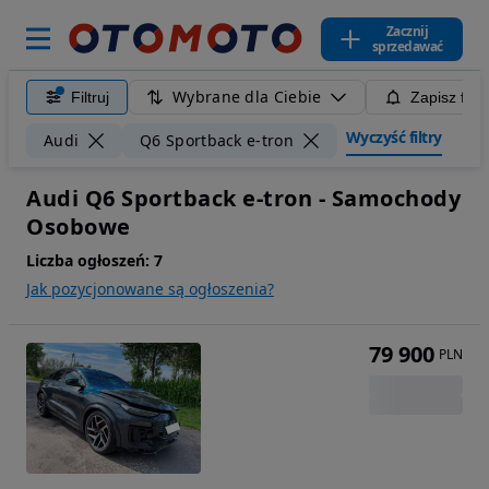
Zacznij
sprzedawać
Wybrane dla Ciebie
Filtruj
Zapisz filt
Wyczyść filtry
Audi
Q6 Sportback e-tron
Audi Q6 Sportback e-tron - Samochody
Osobowe
Liczba ogłoszeń:
7
Jak pozycjonowane są ogłoszenia?
79 900
PLN