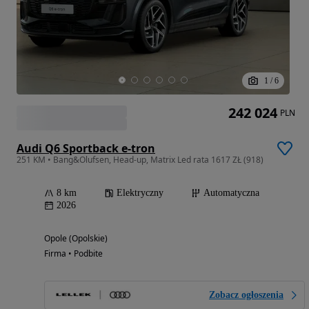
1
/
6
242 024
PLN
Audi Q6 Sportback e-tron
251 KM • Bang&Olufsen, Head-up, Matrix Led rata 1617 ZŁ (918)
8 km
Elektryczny
Automatyczna
2026
Opole (Opolskie)
Firma • Podbite
Zobacz ogłoszenia