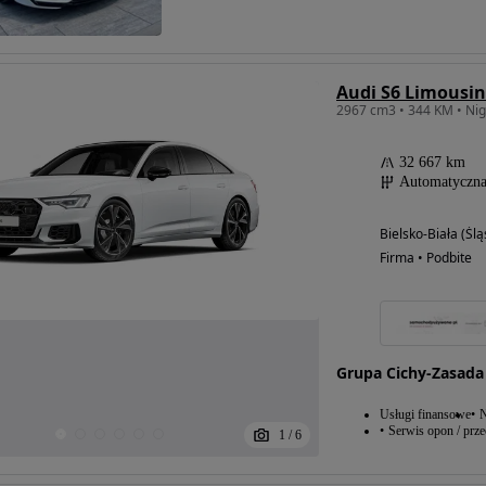
Audi S6 Limousi
32 667 km
Automatyczn
Bielsko-Biała (Ślą
Firma • Podbite
Grupa Cichy-Zasada
Usługi finansowe
N
Serwis opon / prz
1
/
6