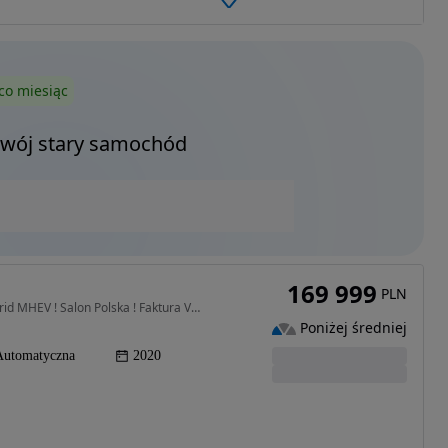
co miesiąc
Twój stary samochód
169 999
PLN
2967 cm3 • 400 KM • moc 400 KM ! diesel Mild Hybrid MHEV ! Salon Polska ! Faktura Vat !
Poniżej średniej
Automatyczna
2020