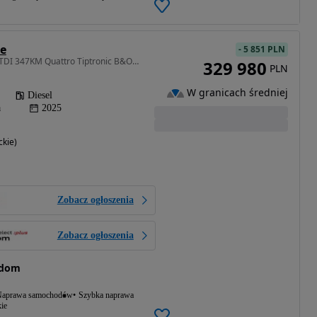
ne
-
5 851 PLN
2967 cm3 • 344 KM • V6 TDI 347KM Quattro Tiptronic B&O3D MatrixHD Kamera 360 Hak Panorama
329 980
PLN
W granicach średniej
Diesel
a
2025
kie)
Zobacz ogłoszenia
Zobacz ogłoszenia
adom
aprawa samochodów
Szybka naprawa
ie