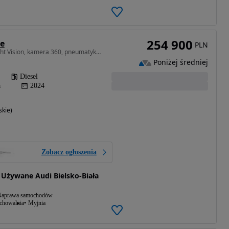
254 900
ne
PLN
2967 cm3 • 344 KM • Night Vision, kamera 360, pneumatyka, B&O 3D, ACC
Poniżej średniej
Diesel
a
2024
skie)
Zobacz ogłoszenia
 Używane Audi Bielsko-Biała
aprawa samochodów
echowalnia
Myjnia