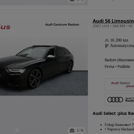
Audi S6 Limousi
16 200 km
Automatyczn
Radom (Mazowiec
Firma • Podbite
Audi Select :plus R
Usługi finansowe
N
Naprawy blacharsk
1
/
6