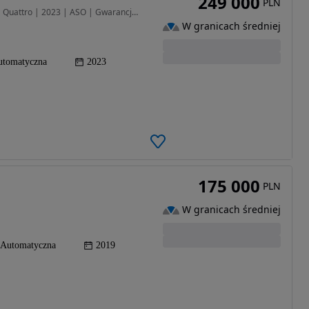
249 000
PLN
2967 cm3 • 344 KM • Audi S6 Avant 3.0 TDI 349 KM Quattro | 2023 | ASO | Gwarancja 2028 |
W granicach średniej
utomatyczna
2023
175 000
PLN
W granicach średniej
Automatyczna
2019