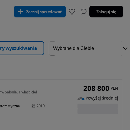
Zacznij sprzedawać
Zaloguj się
ltry wyszukiwania
208 800
PLN
w Salonie, 1 właściciel
Powyżej średniej
utomatyczna
2019