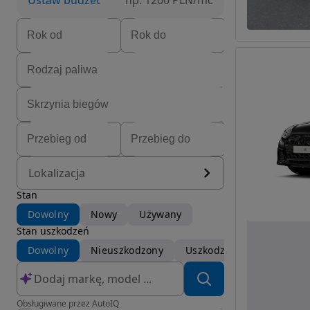
Ustaw budżet
np. 1200 PLN/mc
Lokalizacja
Stan
Dowolny
Nowy
Używany
Stan uszkodzeń
Dowolny
Nieuszkodzony
Uszkodzony
Obsługiwane przez AutoIQ