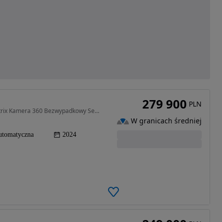
279 900
PLN
2967 cm3 • 344 KM • S6 3.0 344 PS Facelift HD-Matrix Kamera 360 Bezwypadkowy Serwisowany
W granicach średniej
utomatyczna
2024