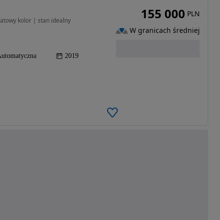
155 000
PLN
towy kolor | stan idealny
W granicach średniej
utomatyczna
2019