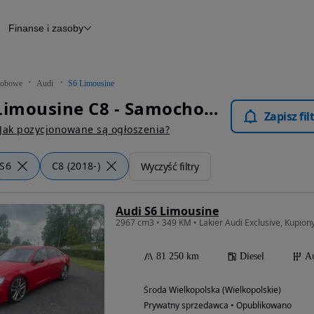
Finanse i zasoby
chody
Finansowanie
Leasing
dy
Narzędzie do wyceny samochodu
tryczne
Raport z inspekcji
obowe
Audi
S6 Limousine
m
Raport historii pojazdu
Audi S6 Limousine C8 - Samochody Osobowe
Otomoto News
Zapisz fi
wane
Jak pozycjonowane są ogłoszenia?
S6
C8 (2018-)
Wyczyść filtry
Audi S6 Limousine
2967 cm3 • 349 KM • Lakier Audi Exclusive, Kupiony 
81 250 km
Diesel
A
Środa Wielkopolska (Wielkopolskie)
Prywatny sprzedawca • Opublikowano