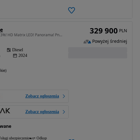
329 900
ne
PLN
2967 cm3 • 344 KM • FV23%! HD Matrix LED! Panorama! Pneumatyka! 360! Head-up!
Powyżej średniej
Diesel
a
2024
kie)
Zobacz ogłoszenia
Zobacz ogłoszenia
ywane
sługi ubezpieczeniowe
Odkup