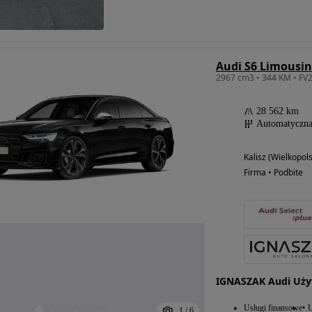
Audi S6 Limousi
28 562 km
Automatyczn
Kalisz (Wielkopols
Firma • Podbite
IGNASZAK Audi Uż
Usługi finansowe
U
1
/
6