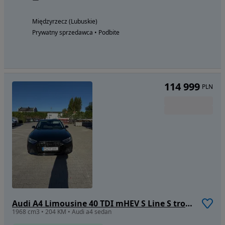
Międzyrzecz (Lubuskie)
Prywatny sprzedawca • Podbite
114 999
PLN
Audi A4 Limousine 40 TDI mHEV S Line S tronic
1968 cm3 • 204 KM • Audi a4 sedan