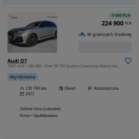
-
5 000 PLN
224 900
PLN
W granicach średniej
Audi Q7
2967 cm3 • 286 KM • Sline 50 TDI Quattro Gwarancja Matrix Hak Dociągi ACC Bang&Olufsen
Wyróżnione
139 700 km
Diesel
Automatyczna
2023
Zielona Góra (Lubuskie)
Firma • Opublikowano