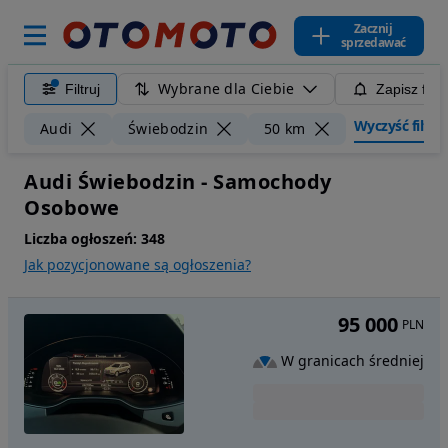
Zacznij
sprzedawać
Wybrane dla Ciebie
Filtruj
Zapisz filt
Wyczyść filtry
Audi
Świebodzin
50 km
Audi Świebodzin - Samochody
Osobowe
Liczba ogłoszeń:
348
Jak pozycjonowane są ogłoszenia?
95 000
PLN
W granicach średniej