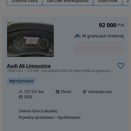
Zielona Góra
Gorzów Wielkopolski
Sulechów
Ż
92 000
PLN
W granicach średniej
Audi A6 Limousine
1968 cm3 • 163 KM • Sprzedam Audi A6 nowy silnik na gwarancji, wymiana w AS Audi
Wyróżnione
232 922 km
Diesel
Automatyczna
2020
Zielona Góra (Lubuskie)
Prywatny sprzedawca • Opublikowano