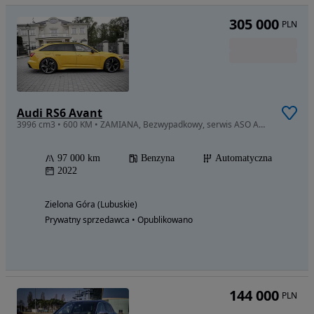
305 000
PLN
Audi RS6 Avant
3996 cm3 • 600 KM • ZAMIANA, Bezwypadkowy, serwis ASO AUDI,B&O, VAT23%, CERAMIK !
97 000 km
Benzyna
Automatyczna
2022
Zielona Góra (Lubuskie)
Prywatny sprzedawca • Opublikowano
144 000
PLN