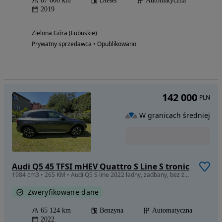
87 000 km
Diesel
Automatyczna
2019
Zielona Góra (Lubuskie)
Prywatny sprzedawca • Opublikowano
142 000
PLN
W granicach średniej
Audi Q5 45 TFSI mHEV Quattro S Line S tronic
1984 cm3 • 265 KM • Audi Q5 S line 2022 ładny, zadbany, bez żadnych problemów
Zweryfikowane dane
65 124 km
Benzyna
Automatyczna
2022