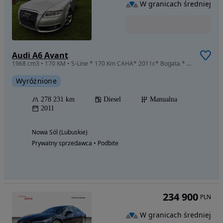
W granicach średniej
Audi A6 Avant
1968 cm3 • 170 KM • S-Line * 170 Km CAHA* 2011r.* Bogata * Poł-Skóra * EL.Klapa * Bi-Xenon
Wyróżnione
278 231 km
Diesel
Manualna
2011
Nowa Sól (Lubuskie)
Prywatny sprzedawca • Podbite
234 900
PLN
W granicach średniej