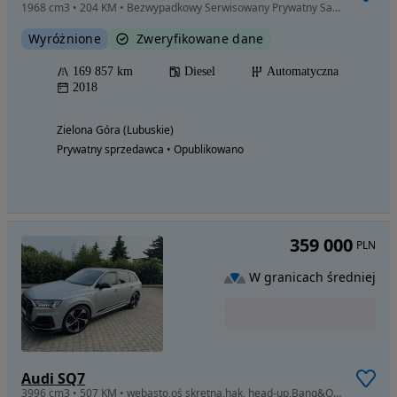
1968 cm3 • 204 KM • Bezwypadkowy Serwisowany Prywatny Salon PL Vat23% Black Sport Matrix
Wyróżnione
Zweryfikowane dane
169 857 km
Diesel
Automatyczna
2018
Zielona Góra (Lubuskie)
Prywatny sprzedawca • Opublikowano
359 000
PLN
W granicach średniej
Audi SQ7
3996 cm3 • 507 KM • webasto,oś skrętna,hak, head-up,Bang&Olufsen 5 lat gwarancja