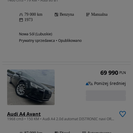
1460 cm3 • 79 KM • Audi 80 B1
79 000 km
Benzyna
Manualna
1973
Nowa Sól (Lubuskie)
Prywatny sprzedawca • Opublikowano
69 990
PLN
Poniżej średniej
Audi A4 Avant
1968 cm3 • 150 KM • Audi A4 2.0d automat DISTRONIC navi ORG 86tkm