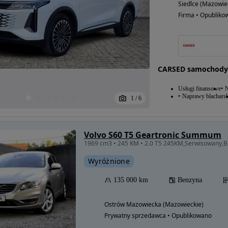
Siedlce (Mazowie
Firma • Opubliko
CARSED samochody
Usługi finansowe
N
Naprawy blacharsk
1
/
6
Volvo S60 T5 Geartronic Summum
Wyróżnione
135 000 km
Benzyna
Ostrów Mazowiecka (Mazowieckie)
Prywatny sprzedawca • Opublikowano