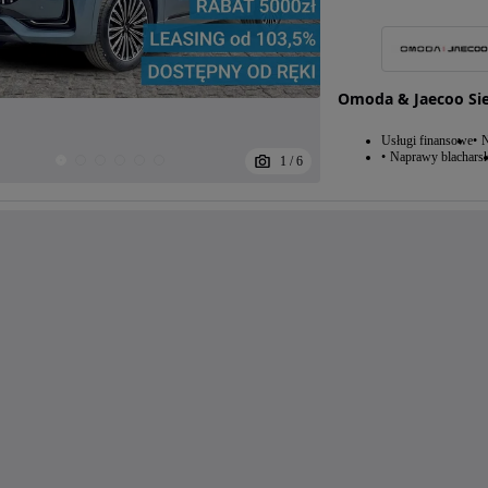
Omoda & Jaecoo Sie
Usługi finansowe
N
Naprawy blacharsk
1
/
6