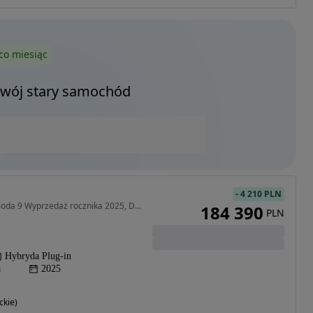
co miesiąc
Twój stary samochód
-
4 210 PLN
1499 cm3 • 537 KM • Omoda 9 Wyprzedaż rocznika 2025, Dostępny od ręki OC/AC za 1 zł
184 390
PLN
Hybryda Plug-in
a
2025
ckie)