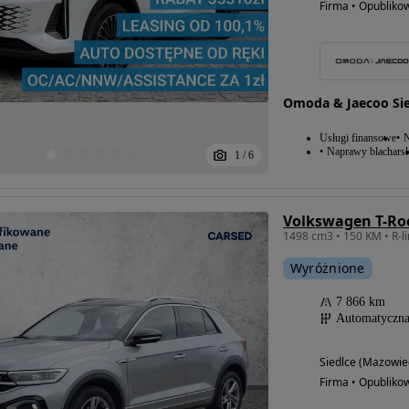
Firma • Opubliko
Omoda & Jaecoo Sie
Usługi finansowe
N
Naprawy blacharsk
1
/
6
Volkswagen T-Roc
Wyróżnione
7 866 km
Automatyczn
Siedlce (Mazowie
Firma • Opubliko