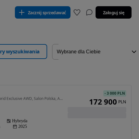
Zacznij sprzedawać
Zaloguj się
ltry wyszukiwania
-
3 000 PLN
1499 cm3 • 537 KM • Hybrid Exclusive AWD, Salon Polska, ASO
172 900
PLN
Hybryda
a
2025