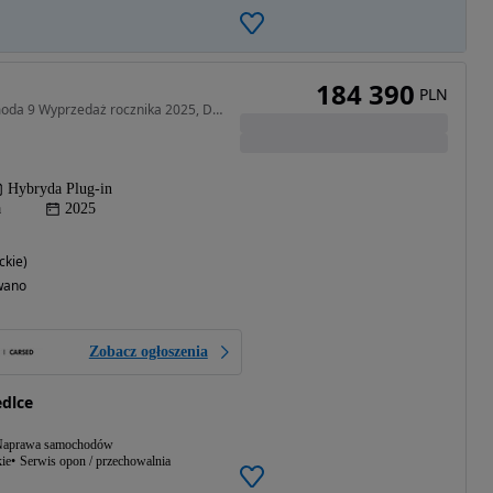
184 390
PLN
1499 cm3 • 537 KM • Omoda 9 Wyprzedaż rocznika 2025, Dostępny od ręki OC/AC za 1 zł
Hybryda Plug-in
a
2025
ckie)
wano
Zobacz ogłoszenia
dlce
aprawa samochodów
ie
Serwis opon / przechowalnia