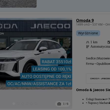
Omoda 9
Wyróżnione
1 km
Automatyczn
Siedlce (Mazowie
Firma • Opubliko
Omoda & Jaecoo Sie
Usługi finansowe
N
Naprawy blacharsk
1
/
6