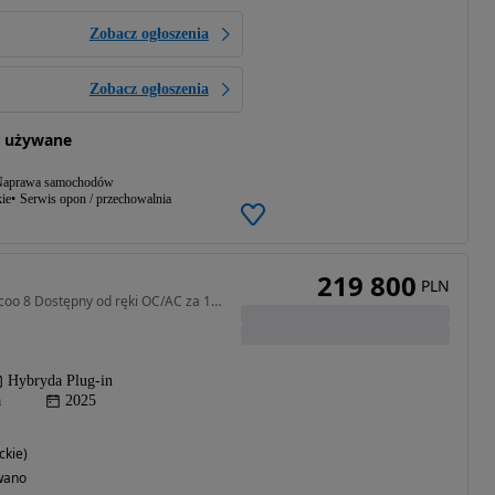
Zobacz ogłoszenia
Zobacz ogłoszenia
 używane
aprawa samochodów
ie
Serwis opon / przechowalnia
219 800
PLN
1499 cm3 • 428 KM • Jaecoo 8 Dostępny od ręki OC/AC za 1 zł Promocyjne finansowanie
Hybryda Plug-in
a
2025
ckie)
wano