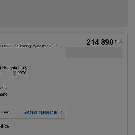
214 890
PLN
1499 cm3 • 428 KM • JAECOO 8 5 os. Dostępny od ręki 2026 rok OC/AC za 1 zł
Hybryda Plug-in
a
2026
ckie)
wano
Zobacz ogłoszenia
dlce