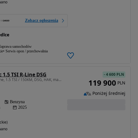
wano
Zobacz ogłoszenia
dlce
aprawa samochodów
ie
Serwis opon / przechowalnia
 1.5 TSI R-Line DSG
-
4 600 PLN
1498 cm3 • 150 KM • R-line, 1.5 TSI / 150KM, DSG, HAK, masaż foteli, ACC, FV 23%
119 900
PLN
Poniżej średniej
Benzyna
a
2025
ckie)
wano