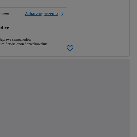
Zobacz ogłoszenia
dlce
aprawa samochodów
ie
Serwis opon / przechowalnia