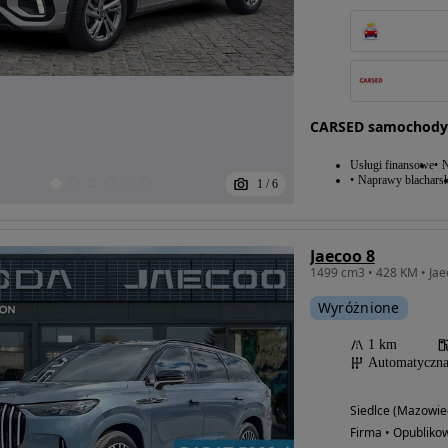
CARSED samochody
Usługi finansowe
N
Naprawy blacharsk
1
/
6
Jaecoo 8
Wyróżnione
1 km
Automatyczn
Siedlce (Mazowie
Firma • Opubliko