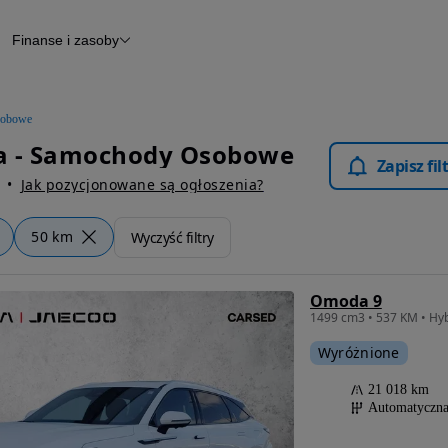
Finanse i zasoby
chody
Finansowanie
Leasing
dy
Narzędzie do wyceny samochodu
tryczne
Raport z inspekcji
obowe
m
Raport historii pojazdu
a - Samochody Osobowe
Otomoto News
Zapisz fi
wane
Jak pozycjonowane są ogłoszenia?
50 km
Wyczyść filtry
Omoda 9
Wyróżnione
21 018 km
Automatyczn