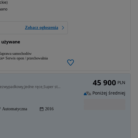
ckie)
wano
Zobacz ogłoszenia
 używane
aprawa samochodów
ie
Serwis opon / przechowalnia
45 900
PLN
1969 cm3 • 245 KM • 2.0 T5 245KM,Serwisowany,Bezwypadkowy,Jedne ręce,Super stan.
Poniżej średniej
Automatyczna
2016