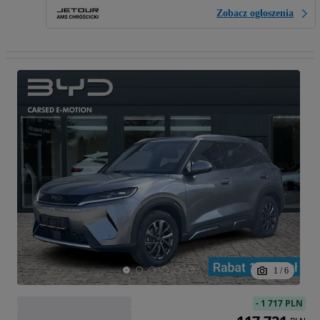
Zobacz ogłoszenia
1
/
6
-
1 717 PLN