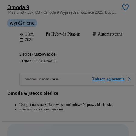
Omoda 9
1499 cm3 • 537 KM • Omoda 9 Wyprzedaż rocznika 2025, Dostępny od ręki OC/AC za 1 zł
Wyróżnione
1 km
Hybryda Plug-in
Automatyczna
2025
Siedlce (Mazowieckie)
Firma • Opublikowano
Zobacz ogłoszenia
Omoda & Jaecoo Siedlce
Usługi finansowe
Naprawa samochodów
Naprawy blacharskie
Serwis opon / przechowalnia