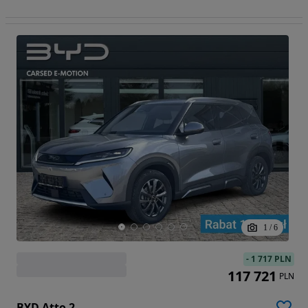
1
/
6
-
1 717 PLN
117 721
PLN
BYD Atto 2