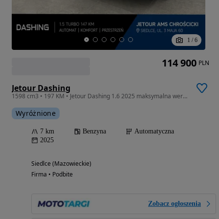
1
/
6
114 900
PLN
Jetour Dashing
1598 cm3 • 197 KM • Jetour Dashing 1.6 2025 maksymalna wersja, od ręki
Wyróżnione
7 km
Benzyna
Automatyczna
2025
Siedlce (Mazowieckie)
Firma • Podbite
Zobacz ogłoszenia