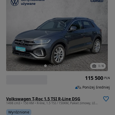
1
/
6
115 500
PLN
Poniżej średniej
Volkswagen T-Roc 1.5 TSI R-Line DSG
1498 cm3 • 150 KM • R-line, 1.5 TSI / 150KM, Pakiet zimowy, LED Plus. IQ Drive, FV 23%
Wyróżnione