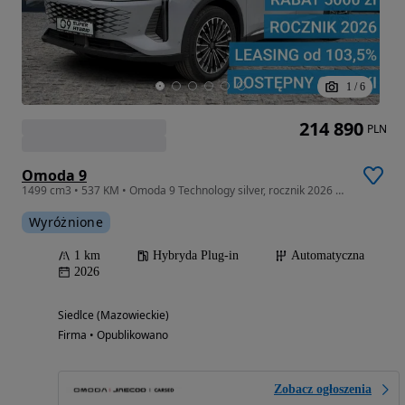
1
/
6
214 890
PLN
Omoda 9
1499 cm3 • 537 KM • Omoda 9 Technology silver, rocznik 2026 od ręki OC/AC/NNW za 1 zł
Wyróżnione
1 km
Hybryda Plug-in
Automatyczna
2026
Siedlce (Mazowieckie)
Firma • Opublikowano
Zobacz ogłoszenia