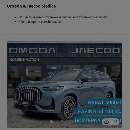
Omoda & Jaecoo Siedlce
Usługi finansowe
Naprawa samochodów
Naprawy blacharskie
Serwis opon / przechowalnia
1
/
6