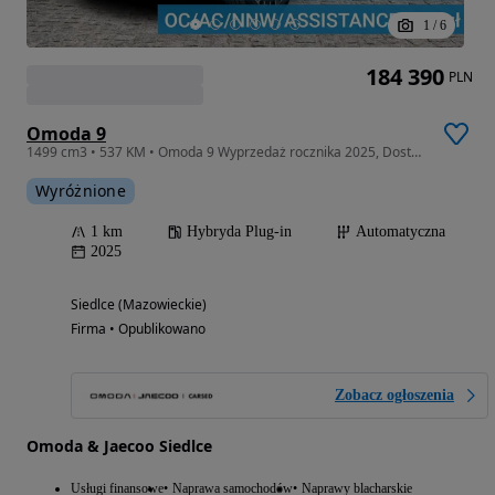
1
/
6
184 390
PLN
Omoda 9
1499 cm3 • 537 KM • Omoda 9 Wyprzedaż rocznika 2025, Dostępny od ręki OC/AC za 1 zł
Wyróżnione
1 km
Hybryda Plug-in
Automatyczna
2025
Siedlce (Mazowieckie)
Firma • Opublikowano
Zobacz ogłoszenia
Omoda & Jaecoo Siedlce
Usługi finansowe
Naprawa samochodów
Naprawy blacharskie