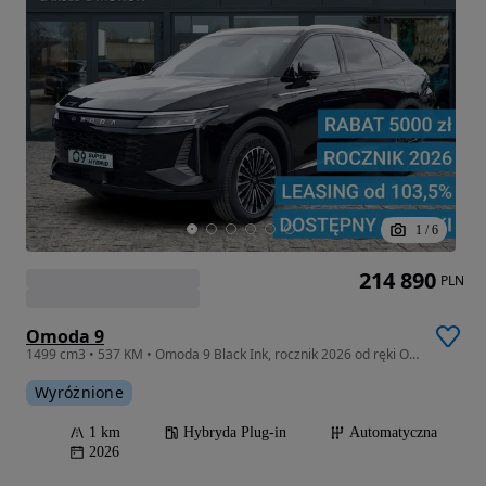
1
/
6
214 890
PLN
Omoda 9
1499 cm3 • 537 KM • Omoda 9 Black Ink, rocznik 2026 od ręki OC/AC/NNW za 1 zł
Wyróżnione
1 km
Hybryda Plug-in
Automatyczna
2026