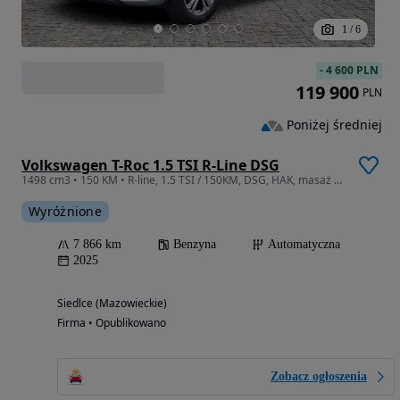
1
/
6
-
4 600 PLN
119 900
PLN
Poniżej średniej
Volkswagen T-Roc 1.5 TSI R-Line DSG
1498 cm3 • 150 KM • R-line, 1.5 TSI / 150KM, DSG, HAK, masaż foteli, ACC, FV 23%
Wyróżnione
7 866 km
Benzyna
Automatyczna
2025
Siedlce (Mazowieckie)
Firma • Opublikowano
Zobacz ogłoszenia