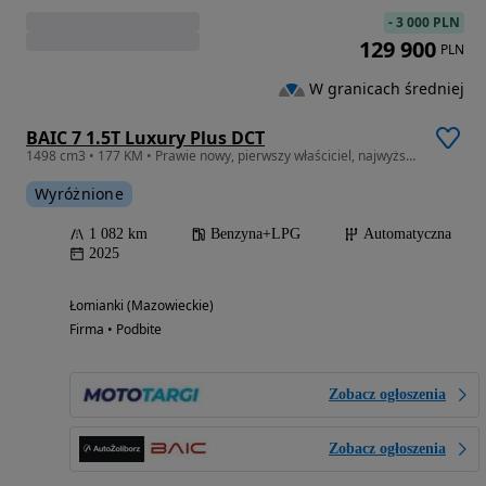
-
3 000 PLN
129 900
PLN
W granicach średniej
BAIC 7 1.5T Luxury Plus DCT
1498 cm3 • 177 KM • Prawie nowy, pierwszy właściciel, najwyższa wersja z jasnym wnętrzem.
Wyróżnione
1 082 km
Benzyna+LPG
Automatyczna
2025
Łomianki (Mazowieckie)
Firma • Podbite
Zobacz ogłoszenia
Zobacz ogłoszenia