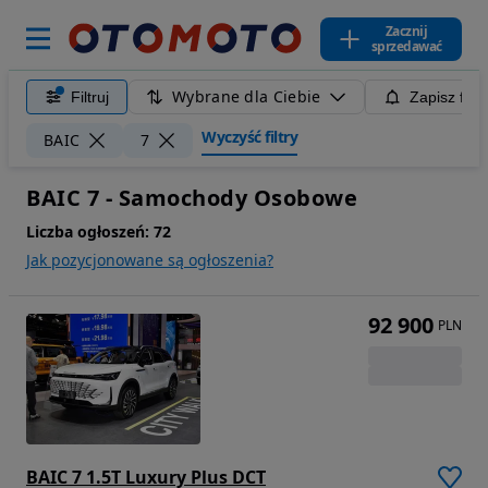
Zacznij
sprzedawać
Wybrane dla Ciebie
Filtruj
Zapisz filt
Wyczyść filtry
BAIC
7
BAIC 7 - Samochody Osobowe
Liczba ogłoszeń:
72
Jak pozycjonowane są ogłoszenia?
92 900
PLN
BAIC 7 1.5T Luxury Plus DCT