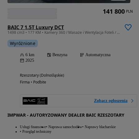
141 800
PLN
BAIC 7 1.5T Luxury DCT
1498 cm3 • 177 KM • Kamery 360 / Masaże i Wentylacja Foteli / el. Klapa / Szyberdach
Wyróżnione
6 km
Benzyna
Automatyczna
2025
Rzeszotary (Dolnośląskie)
Firma • Podbite
Zobacz ogłoszenia
IMPWAR - AUTORYZOWANY DEALER BAIC RZESZOTARY
Usługi finansowe
Naprawa samochodów
Naprawy blacharskie
Przegląd techniczny