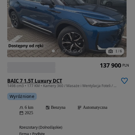
1
/
6
137 900
PLN
BAIC 7 1.5T Luxury DCT
1498 cm3 • 177 KM • Kamery 360 / Masaże i Wentylacja Foteli / el. Klapa / Szyberdach
Wyróżnione
6 km
Benzyna
Automatyczna
2025
Rzeszotary (Dolnośląskie)
Firma • Podbite