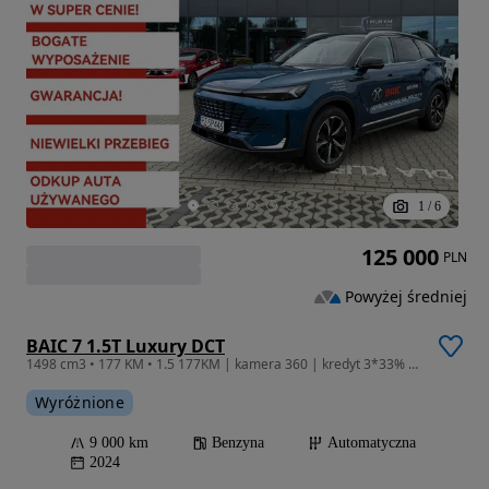
1
/
6
125 000
PLN
Powyżej średniej
BAIC 7 1.5T Luxury DCT
1498 cm3 • 177 KM • 1.5 177KM | kamera 360 | kredyt 3*33% RRSO 0% | Masaż w fotelach
Wyróżnione
9 000 km
Benzyna
Automatyczna
2024