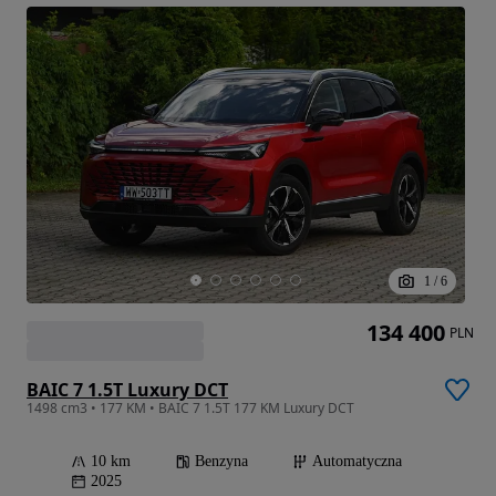
1
/
6
134 400
PLN
BAIC 7 1.5T Luxury DCT
1498 cm3 • 177 KM • BAIC 7 1.5T 177 KM Luxury DCT
10 km
Benzyna
Automatyczna
2025