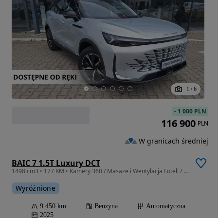
1
/
6
-
1 000 PLN
116 900
PLN
W granicach średniej
BAIC 7 1.5T Luxury DCT
1498 cm3 • 177 KM • Kamery 360 / Masaże i Wentylacja Foteli / el. Klapa / Szyberdach
Wyróżnione
9 450 km
Benzyna
Automatyczna
2025