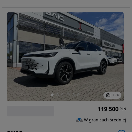
1
/
6
119 500
PLN
W granicach średniej