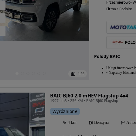
Przeźmierowo (Wi
Firma • Podbite
Polody BAIC
Usługi finansowe
N
Naprawy blacharsk
1
/
6
BAIC BJ60 2.0 mHEV Flagship 4x4
1997 cm3 • 256 KM • BAIC BJ60 Flagship
Wyróżnione
4 km
Benzyna
Auto