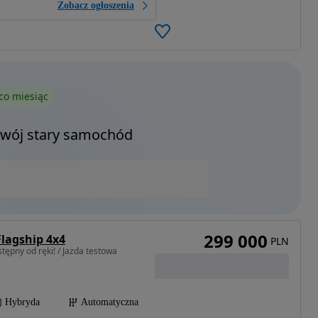
Zobacz ogłoszenia
co miesiąc
Twój stary samochód
299 000
lagship 4x4
PLN
ępny od ręki! / Jazda testowa
Hybryda
Automatyczna