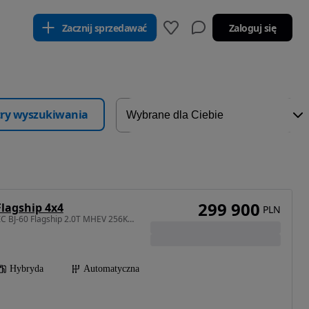
Zacznij sprzedawać
Zaloguj się
ltry wyszukiwania
299 900
lagship 4x4
PLN
1997 cm3 • 256 KM • BAIC BJ-60 Flagship 2.0T MHEV 256KM (BAIC Polody Przeźmierowo/Poznań)
Hybryda
Automatyczna