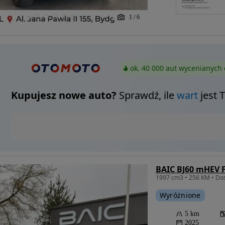
1
/
6
ok. 40 000 aut wycenianych 
Kupujesz nowe auto?
Sprawdź, ile
wart
jest 
BAIC BJ60 mHEV F
1997 cm3 • 256 KM • Dost
Wyróżnione
5 km
2025