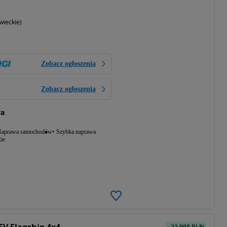
ieckie)
Zobacz ogłoszenia
Zobacz ogłoszenia
wa
aprawa samochodów
Szybka naprawa
ie
-
22 998 PLN