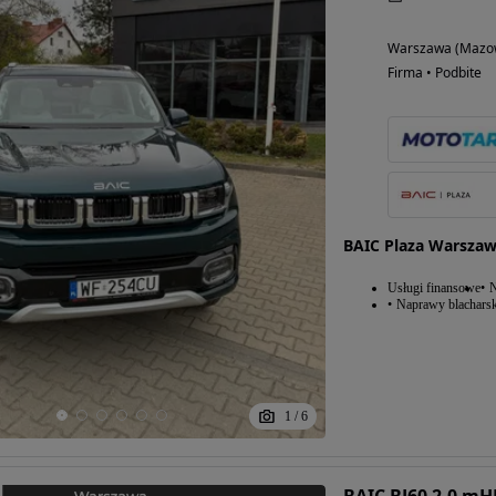
Warszawa (Mazow
Firma • Podbite
BAIC Plaza Warsza
Usługi finansowe
N
Naprawy blacharsk
1
/
6