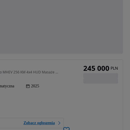
245 000
PLN
1997 cm3 • 256 KM • BAIC BJ60 FLAGSHIP 2.0 Turbo MHEV 256 KM 4x4 HUD Masaże Kamera 360°
matyczna
2025
Zobacz ogłoszenia