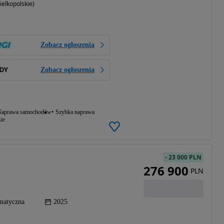
elkopolskie)
Zobacz ogłoszenia
Zobacz ogłoszenia
aprawa samochodów
Szybka naprawa
ie
-
23 000 PLN
276 900
PLN
matyczna
2025