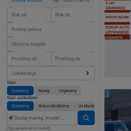
Ustaw budżet
np. 1200 PLN/mc
Lokalizacja
Stan
Dowolny
Nowy
Używany
Stan uszkodzeń
Dowolny
Nieuszkodzony
Uszkodzony
Obsługiwane przez AutoIQ