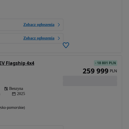
Zobacz ogłoszenia
Zobacz ogłoszenia
EV Flagship 4x4
-
18 801 PLN
259 999
PLN
Benzyna
a
2025
wsko-pomorskie)