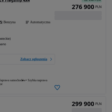
EV Flagship 4x4
276 900
PLN
Benzyna
Automatyczna
ieckie)
wano
Zobacz ogłoszenia
aprawa samochodów
Szybka naprawa
ie
299 900
PLN