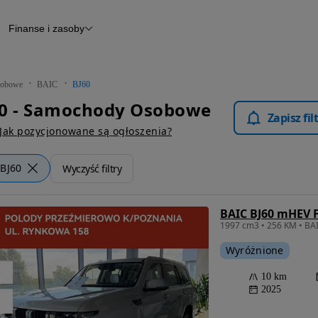
Finanse i zasoby
chody
Finansowanie
Leasing
dy
Narzędzie do wyceny samochodu
tryczne
Raport z inspekcji
obowe
BAIC
BJ60
m
Raport historii pojazdu
60 - Samochody Osobowe
Otomoto News
Zapisz fi
wane
Jak pozycjonowane są ogłoszenia?
BJ60
Wyczyść filtry
BAIC BJ60 mHEV F
Wyróżnione
10 km
2025