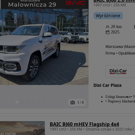
BAIC BJ60 2.0 mH
1997 cm3 • 256 KM
Wyróżnione
20 km
2025
Warszawa (Mazow
Firma • Opubliko
Dixi Car Plaza
Usługi finansowe
N
Naprawy blacharsk
1
/
6
BAIC BJ60 mHEV Flagship 4x4
1997 cm3 • 256 KM • Ostatnia sztuka z 2025 roku !