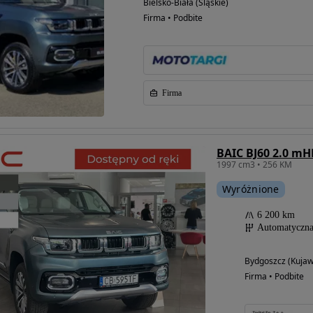
Bielsko-Biała (Śląskie)
Firma • Podbite
Firma
BAIC BJ60 2.0 mH
1997 cm3 • 256 KM
Wyróżnione
6 200 km
Automatyczn
Bydgoszcz (Kuja
Firma • Podbite