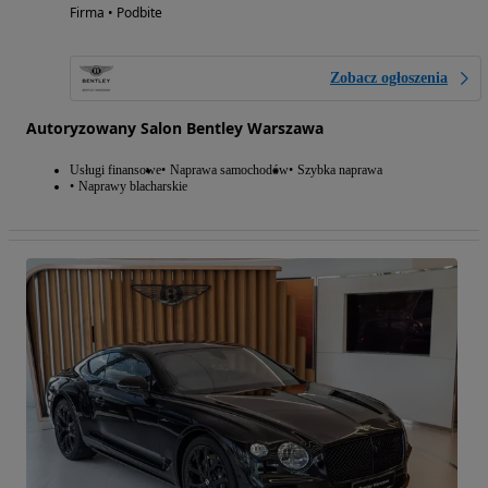
Firma • Podbite
Zobacz ogłoszenia
Autoryzowany Salon Bentley Warszawa
Usługi finansowe
Naprawa samochodów
Szybka naprawa
Naprawy blacharskie