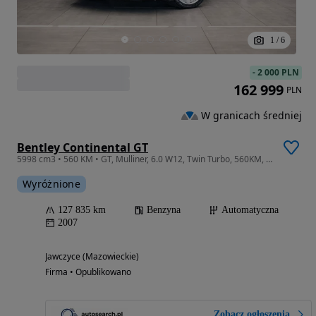
1
/
6
-
2 000 PLN
162 999
PLN
W granicach średniej
Bentley Continental GT
5998 cm3 • 560 KM • GT, Mulliner, 6.0 W12, Twin Turbo, 560KM, Bezwypadkowy, Serwisowany
Wyróżnione
127 835 km
Benzyna
Automatyczna
2007
Jawczyce (Mazowieckie)
Firma • Opublikowano
Zobacz ogłoszenia