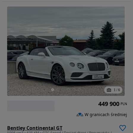
1
/
6
449 900
PLN
W granicach średniej
Bentley Continental GT
5998 cm3 • 635 KM • GTC Speed / Dociągi drzwi / Pneumatyka / Kamera 360 / FV marża