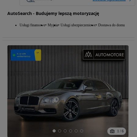
AutoSearch - Budujemy lepszą motoryzację
Usługi finansowe
Myjnia
Usługi ubezpieczeniowe
Dostawa do domu
1
/
6