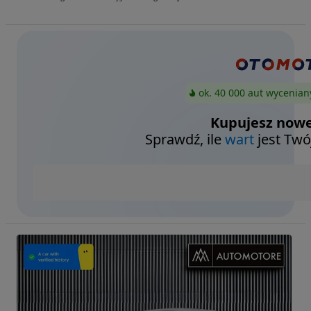
ok. 40 000 aut wycenian
Kupujesz nowe
Sprawdź, ile
wart
jest Twó