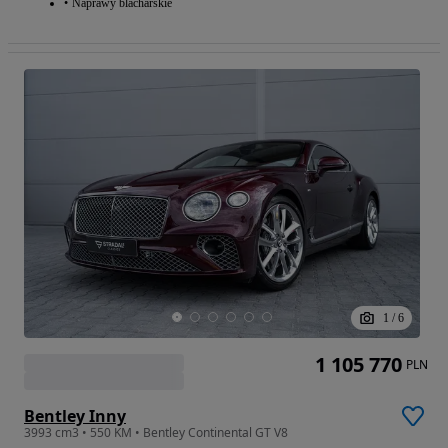
Naprawy blacharskie
1
/
6
1 105 770
PLN
Bentley Inny
3993 cm3 • 550 KM • Bentley Continental GT V8