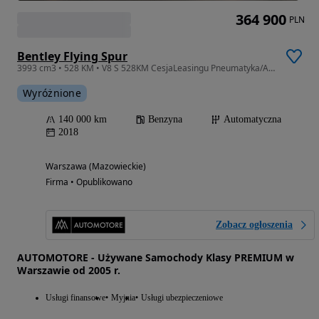
364 900
PLN
Bentley Flying Spur
3993 cm3 • 528 KM • V8 S 528KM CesjaLeasingu Pneumatyka/AktywnyTempomat/Mulliner/Breitling
Wyróżnione
140 000 km
Benzyna
Automatyczna
2018
Warszawa (Mazowieckie)
Firma • Opublikowano
Zobacz ogłoszenia
AUTOMOTORE - Używane Samochody Klasy PREMIUM w
Warszawie od 2005 r.
Usługi finansowe
Myjnia
Usługi ubezpieczeniowe