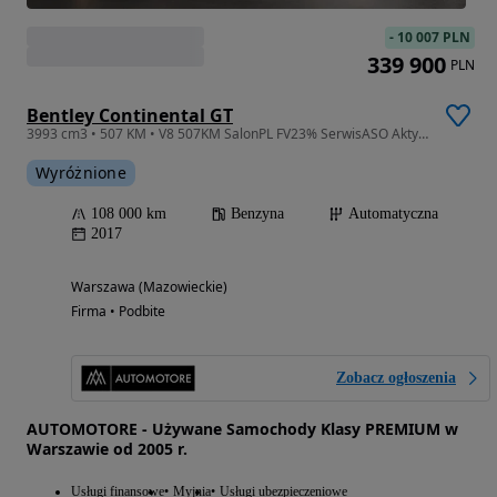
-
10 007 PLN
339 900
PLN
Bentley Continental GT
3993 cm3 • 507 KM • V8 507KM SalonPL FV23% SerwisASO AktywnyTempomat/Pneumatyka/Masaż
Wyróżnione
108 000 km
Benzyna
Automatyczna
2017
Warszawa (Mazowieckie)
Firma • Podbite
Zobacz ogłoszenia
AUTOMOTORE - Używane Samochody Klasy PREMIUM w
Warszawie od 2005 r.
Usługi finansowe
Myjnia
Usługi ubezpieczeniowe