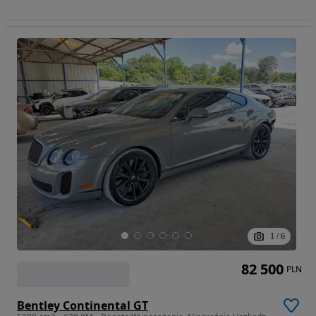
1
/
6
82 500
PLN
Bentley Continental GT