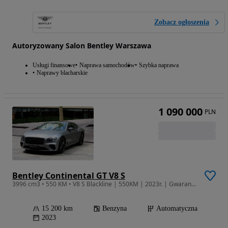
Zobacz ogłoszenia
Autoryzowany Salon Bentley Warszawa
Usługi finansowe
Naprawa samochodów
Szybka naprawa
Naprawy blacharskie
1 090 000
PLN
Bentley Continental GT V8 S
3996 cm3 • 550 KM • V8 S Blackline | 550KM | 2023r. | Gwarancja do 06.2027r.
15 200 km
Benzyna
Automatyczna
2023