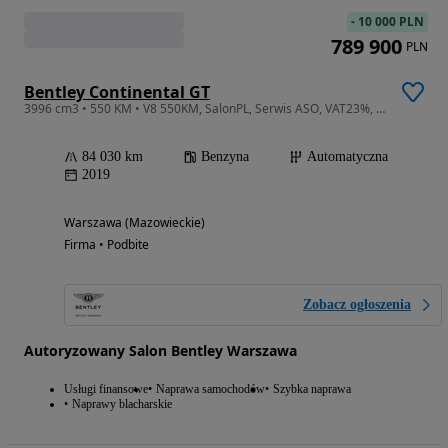
-
10 000 PLN
789 900
PLN
Bentley Continental GT
3996 cm3 • 550 KM • V8 550KM, SalonPL, Serwis ASO, VAT23%, PPF, Carbon Styling
84 030 km
Benzyna
Automatyczna
2019
Warszawa (Mazowieckie)
Firma • Podbite
Zobacz ogłoszenia
Autoryzowany Salon Bentley Warszawa
Usługi finansowe
Naprawa samochodów
Szybka naprawa
Naprawy blacharskie