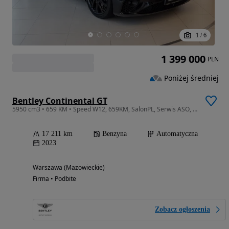
1
/
6
1 399 000
PLN
Poniżej średniej
Bentley Continental GT
5950 cm3 • 659 KM • Speed W12, 659KM, SalonPL, Serwis ASO, VAT23%
17 211 km
Benzyna
Automatyczna
2023
Warszawa (Mazowieckie)
Firma • Podbite
Zobacz ogłoszenia