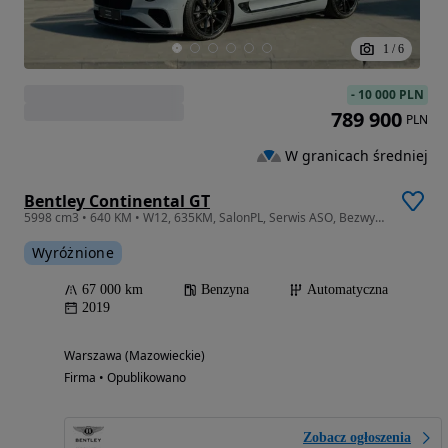
1
/
6
-
10 000 PLN
789 900
PLN
W granicach średniej
Bentley Continental GT
5998 cm3 • 640 KM • W12, 635KM, SalonPL, Serwis ASO, Bezwypadkowy, VAT23%
Wyróżnione
67 000 km
Benzyna
Automatyczna
2019
Warszawa (Mazowieckie)
Firma • Opublikowano
Zobacz ogłoszenia