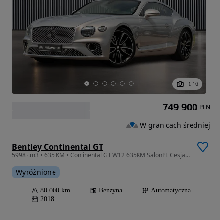
1
/
6
749 900
PLN
W granicach średniej
Bentley Continental GT
5998 cm3 • 635 KM • Continental GT W12 635KM SalonPL Cesja/Gwarancja/FirstEdition/Mulliner
Wyróżnione
80 000 km
Benzyna
Automatyczna
2018