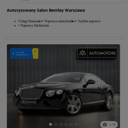
Autoryzowany Salon Bentley Warszawa
Usługi finansowe
Naprawa samochodów
Szybka naprawa
Naprawy blacharskie
1
/
6