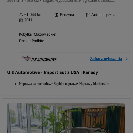
5998 cm3 • 630 KM • Bogate Wyposażenie, Niegroźnie Uszkodzony, Legendarny Silnik, Zadbany!
61 044 km
Benzyna
Automatyczna
2011
Kobyłka (Mazowieckie)
Firma • Podbite
Zobacz ogłoszenia
U.S Automotive - Import aut z USA i Kanady
Naprawa samochodów
Szybka naprawa
Naprawy blacharskie