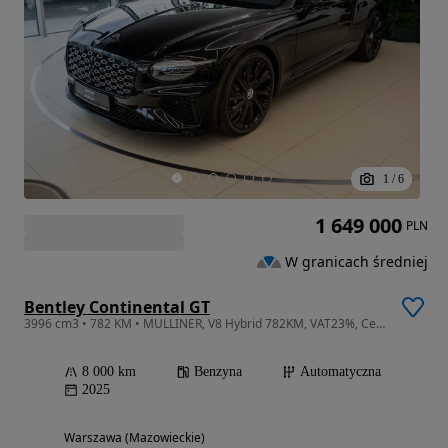
1
/
6
1 649 000
PLN
W granicach średniej
Bentley Continental GT
3996 cm3 • 782 KM • MULLINER, V8 Hybrid 782KM, VAT23%, Cerified
8 000 km
Benzyna
Automatyczna
2025
Warszawa (Mazowieckie)