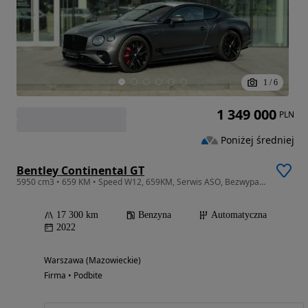
1
/
6
1 349 000
PLN
Poniżej średniej
Bentley Continental GT
5950 cm3 • 659 KM • Speed W12, 659KM, Serwis ASO, Bezwypadkowy, Satin, VAT23%
17 300 km
Benzyna
Automatyczna
2022
Warszawa (Mazowieckie)
Firma • Podbite