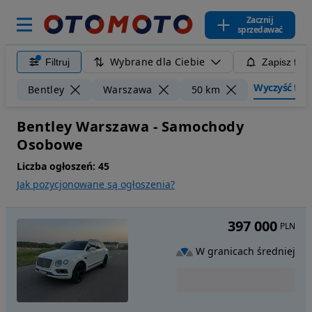
Zacznij
sprzedawać
Wybrane dla Ciebie
Filtruj
Zapisz filt
Wyczyść filtr
Bentley
Warszawa
50 km
Bentley Warszawa - Samochody
Osobowe
Liczba ogłoszeń:
45
Jak pozycjonowane są ogłoszenia?
397 000
PLN
W granicach średniej