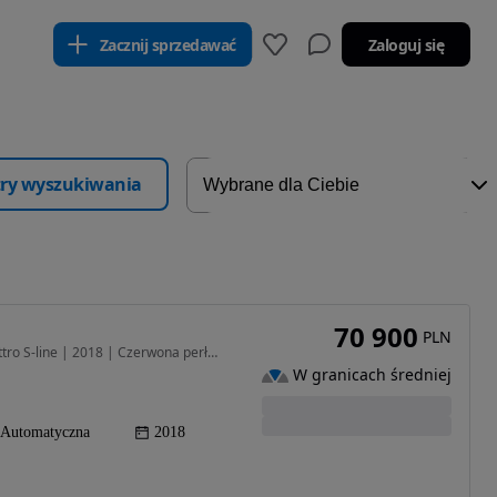
Zacznij sprzedawać
Zaloguj się
ltry wyszukiwania
70 900
PLN
1984 cm3 • 220 KM • Audi Q3 2.0 TFSI 200 KM Quattro S-line | 2018 | Czerwona perła | Autom
W granicach średniej
Automatyczna
2018