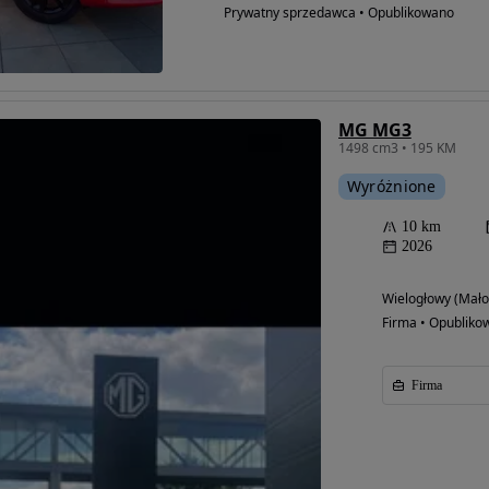
Prywatny sprzedawca • Opublikowano
MG MG3
1498 cm3 • 195 KM
Wyróżnione
10 km
2026
Wielogłowy (Mało
Firma • Opubliko
Firma