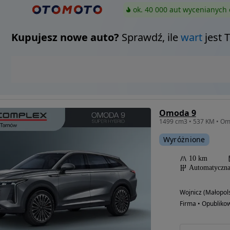
ok. 40 000 aut wycenianych 
Kupujesz nowe auto?
Sprawdź, ile
wart
jest 
Omoda 9
Wyróżnione
10 km
Automatyczn
Wojnicz (Małopols
Firma • Opubliko