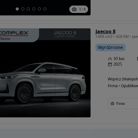
1
/
6
Jaecoo 8
Wyróżnione
10 km
2025
Wojnicz (Małopols
Firma • Opubliko
Firma