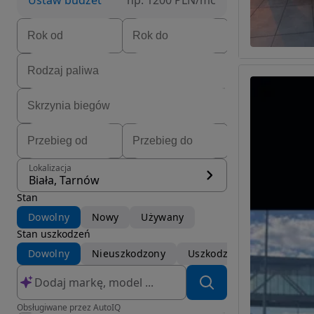
Ustaw budżet
np. 1200 PLN/mc
Lokalizacja
Biała, Tarnów
Stan
Dowolny
Nowy
Używany
Stan uszkodzeń
Dowolny
Nieuszkodzony
Uszkodzony
Obsługiwane przez AutoIQ