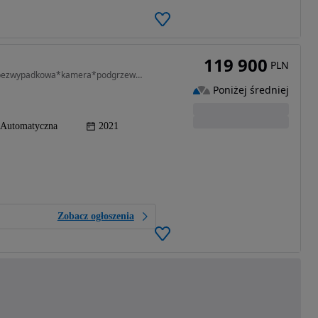
119 900
PLN
2000 cm3 • 310 KM • 2.0 VZ 310 KONI*4x4*100% bezwypadkowa*kamera*podgrzewana kierownica*
Poniżej średniej
Automatyczna
2021
Zobacz ogłoszenia