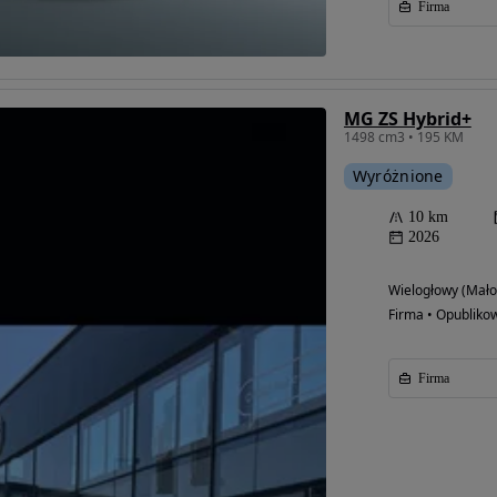
Firma
MG ZS Hybrid+
1498 cm3 • 195 KM
Wyróżnione
10 km
2026
Wielogłowy (Mało
Firma • Opubliko
Firma