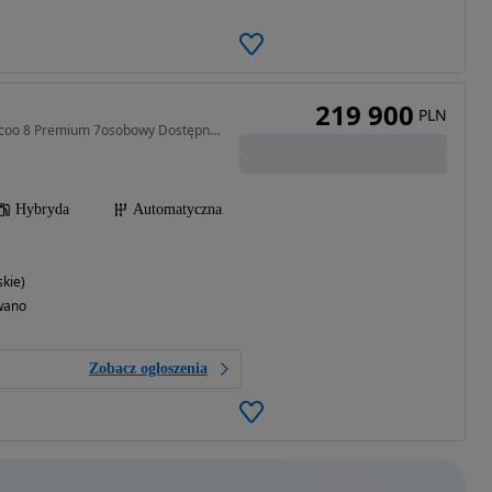
219 900
PLN
1499 cm3 • 428 KM • Jaecoo 8 Premium 7osobowy Dostępny od ręki.
Hybryda
Automatyczna
kie)
wano
Zobacz ogłoszenia