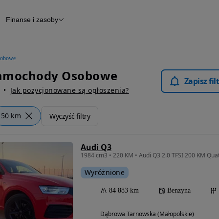
Finanse i zasoby
chody
Finansowanie
Leasing
dy
Narzędzie do wyceny samochodu
tryczne
Raport z inspekcji
obowe
m
Raport historii pojazdu
 Samochody Osobowe
Otomoto News
Zapisz fi
wane
Jak pozycjonowane są ogłoszenia?
50 km
Wyczyść filtry
Audi Q3
Wyróżnione
84 883 km
Benzyna
Dąbrowa Tarnowska (Małopolskie)