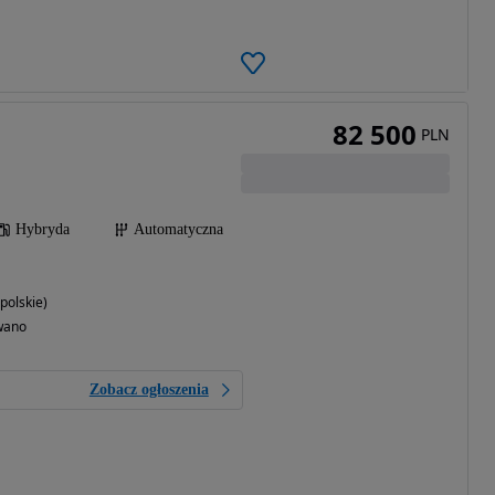
82 500
PLN
Hybryda
Automatyczna
polskie)
wano
Zobacz ogłoszenia