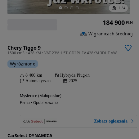
1
/
4
184 900
PLN
W granicach średniej
Chery Tiggo 9
1500 cm3 • 428 KM • VAT 23% 1.5T-GDI PHEV 428KM 3DHT AWD 2025/2026 r., salon PL, 7-mio os.
Wyróżnione
8 400 km
Hybryda Plug-in
Automatyczna
2025
Myślenice (Małopolskie)
Firma • Opublikowano
Zobacz ogłoszenia
CarSelect DYNAMICA