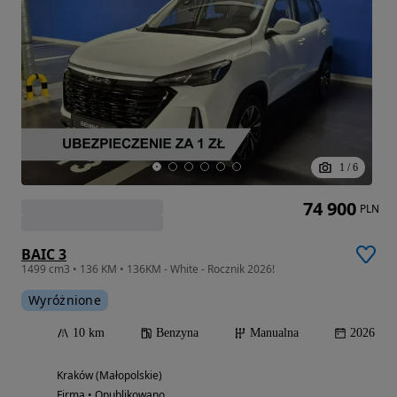
1
/
6
74 900
PLN
BAIC 3
1499 cm3 • 136 KM • 136KM - White - Rocznik 2026!
Wyróżnione
10 km
Benzyna
Manualna
2026
Kraków (Małopolskie)
Firma • Opublikowano