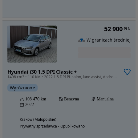
52 900
PLN
W granicach średniej
Hyundai i30 1.5 DPI Classic +
1498 cm3 • 110 KM • 2022 1.5 DPI PL salon, lane assist, Android Auto/CarPlay, org. lakier
Wyróżnione
108 470 km
Benzyna
Manualna
2022
Kraków (Małopolskie)
Prywatny sprzedawca • Opublikowano