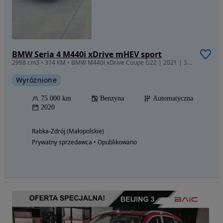
BMW Seria 4 M440i xDrive mHEV sport
2998 cm3 • 374 KM • BMW M440i xDrive Coupe G22 | 2021 | 3.0 B58 | 374 KM | 75 000 km
Wyróżnione
75 000 km
Benzyna
Automatyczna
2020
Rabka-Zdrój (Małopolskie)
Prywatny sprzedawca • Opublikowano