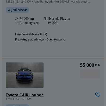
1332 cm3 • 240 KM • Jeep Renegade 4xe 240KM hybryda plug-in 4x4
Wyróżnione
74 000 km
Hybryda Plug-in
Automatyczna
2021
Limanowa (Małopolskie)
Prywatny sprzedawca • Opublikowano
55 000
PLN
Toyota C-HR Lounge
1798 cm3 • 122 KM