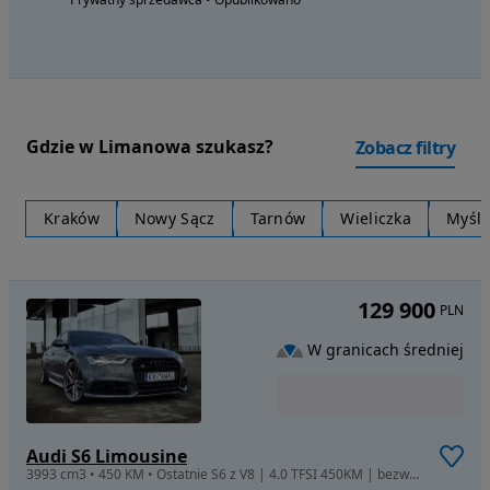
Gdzie w Limanowa szukasz?
Zobacz filtry
Kraków
Nowy Sącz
Tarnów
Wieliczka
Myśle
129 900
PLN
W granicach średniej
Audi S6 Limousine
3993 cm3 • 450 KM • Ostatnie S6 z V8 | 4.0 TFSI 450KM | bezwypadkowe | 2 właściciel Matrix