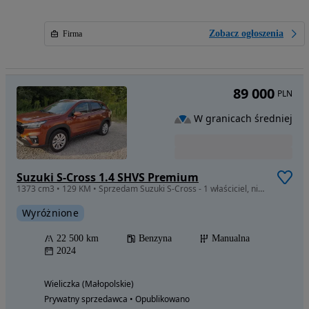
Zobacz ogłoszenia
Firma
89 000
PLN
W granicach średniej
Suzuki S-Cross 1.4 SHVS Premium
1373 cm3 • 129 KM • Sprzedam Suzuki S-Cross - 1 właściciel, niski przebieg, stan idealny.
Wyróżnione
22 500 km
Benzyna
Manualna
2024
Wieliczka (Małopolskie)
Prywatny sprzedawca • Opublikowano