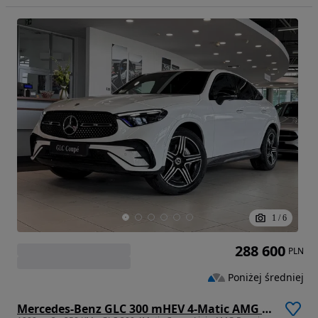
1
/
6
288 600
PLN
Poniżej średniej
Mercedes-Benz GLC 300 mHEV 4-Matic AMG Line