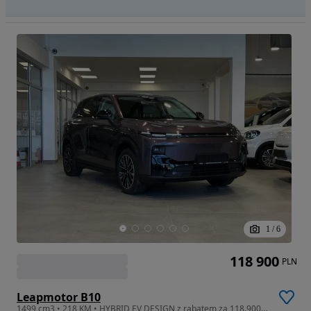
1
/
6
118 900
PLN
Leapmotor B10
1499 cm3 • 218 KM • HYBRID EV DESIGN z rabatem za 118.900 zł brutto