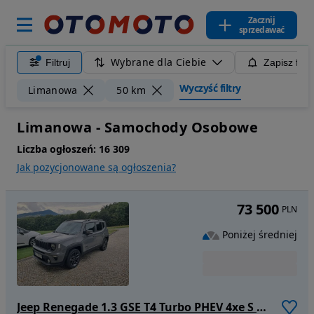
Zacznij
sprzedawać
Wybrane dla Ciebie
Filtruj
Zapisz filt
Wyczyść filtry
Limanowa
50 km
Limanowa - Samochody Osobowe
Liczba ogłoszeń:
16 309
Jak pozycjonowane są ogłoszenia?
73 500
PLN
Poniżej średniej
Jeep Renegade 1.3 GSE T4 Turbo PHEV 4xe S S&S