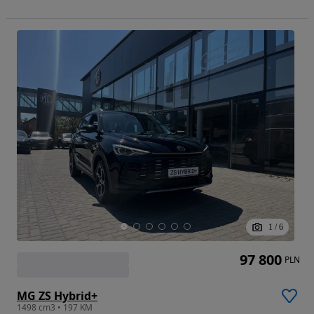
1
/
6
97 800
PLN
MG ZS Hybrid+
1498 cm3 • 197 KM