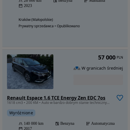
28 000 km
Benzyna
Manualna
2023
Kraków (Małopolskie)
Prywatny sprzedawca • Opublikowano
57 000
PLN
W granicach średniej
Renault Espace 1.6 TCE Energy Zen EDC 7os
1618 cm3 • 200 KM • Auto w bardzo dobrym stanie technicznym. Zawieszenie zrobione w maju.
Wyróżnione
140 000 km
Benzyna
Automatyczna
2017