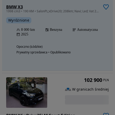
BMW X3
1998 cm3 • 190 KM • SalonPL;xDrive20; 208km; Navi; Led; Vat 23%
Wyróżnione
8 000 km
Benzyna
Automatyczna
2025
Opoczno (Łódzkie)
Prywatny sprzedawca • Opublikowano
102 900
PLN
W granicach średniej