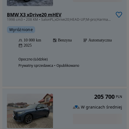
BMW X3 xDrive20 mHEV
1998 cm3 • 208 KM • SalonPL;xDrive20;HEAD-UP;M-pro;Harman;Navi;Led; Vat 23%
Wyróżnione
10 000 km
Benzyna
Automatyczna
2025
Opoczno (Łódzkie)
Prywatny sprzedawca • Opublikowano
205 700
PLN
W granicach średniej