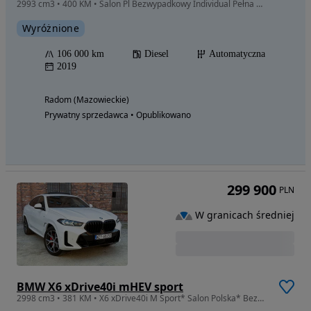
2993 cm3 • 400 KM • Salon Pl Bezwypadkowy Individual Pełna Opcja Oś Skrętna Bowers 7os
Wyróżnione
106 000 km
Diesel
Automatyczna
2019
Radom (Mazowieckie)
Prywatny sprzedawca • Opublikowano
299 900
PLN
W granicach średniej
BMW X6 xDrive40i mHEV sport
2998 cm3 • 381 KM • X6 xDrive40i M Sport* Salon Polska* Bezwypadkowa* FV 23% ! ! !