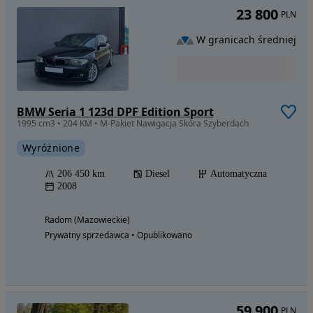
23 800
PLN
W granicach średniej
BMW Seria 1 123d DPF Edition Sport
1995 cm3 • 204 KM • M-Pakiet Nawigacja Skóra Szyberdach
Wyróżnione
206 450 km
Diesel
Automatyczna
2008
Radom (Mazowieckie)
Prywatny sprzedawca • Opublikowano
59 900
PLN