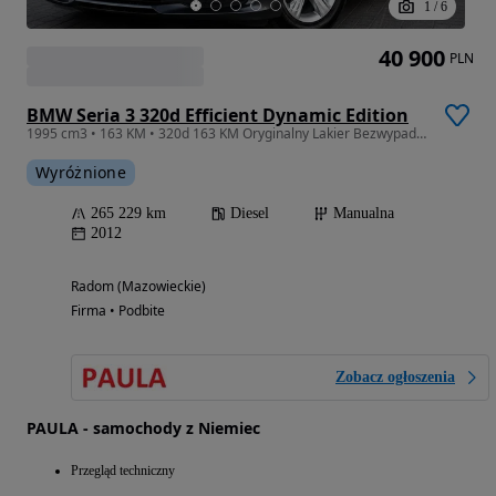
1
/
6
40 900
PLN
BMW Seria 3 320d Efficient Dynamic Edition
1995 cm3 • 163 KM • 320d 163 KM Oryginalny Lakier Bezwypadkowa Zarejestrowana
Wyróżnione
265 229 km
Diesel
Manualna
2012
Radom (Mazowieckie)
Firma • Podbite
Zobacz ogłoszenia
PAULA - samochody z Niemiec
Przegląd techniczny