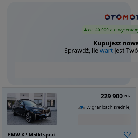
ok. 40 000 aut wycenian
Kupujesz nowe
Sprawdź, ile
wart
jest Twó
229 900
PLN
W granicach średniej
BMW X7 M50d sport