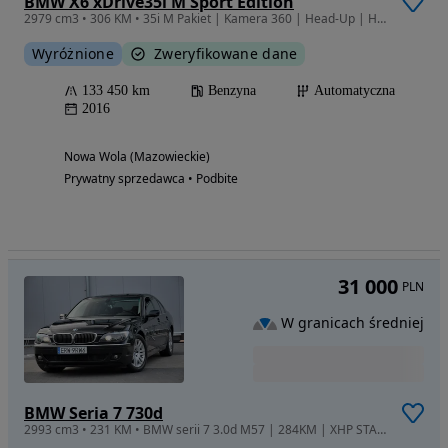
BMW X6 xDrive35i M Sport Edition
2979 cm3 • 306 KM • 35i M Pakiet | Kamera 360 | Head-Up | Harman Kardon
Wyróżnione
Zweryfikowane dane
133 450 km
Benzyna
Automatyczna
2016
Nowa Wola (Mazowieckie)
Prywatny sprzedawca • Podbite
31 000
PLN
W granicach średniej
BMW Seria 7 730d
2993 cm3 • 231 KM • BMW serii 7 3.0d M57 | 284KM | XHP STAGE 3 | GARAŻOWANE