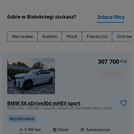
Gdzie w Białobrzegi szukasz?
Zobacz filtry
Warszawa
Radom
Płock
Piaseczno
Ostrów 
307 700
PLN
BMW X6 xDrive30d mHEV sport
2993 cm3 • 298 KM • SalonPL; HEAD-UP; Harmann; Navi; Led; Vat 23%
Wyróżnione
9 000 km
Diesel
Automatyczna