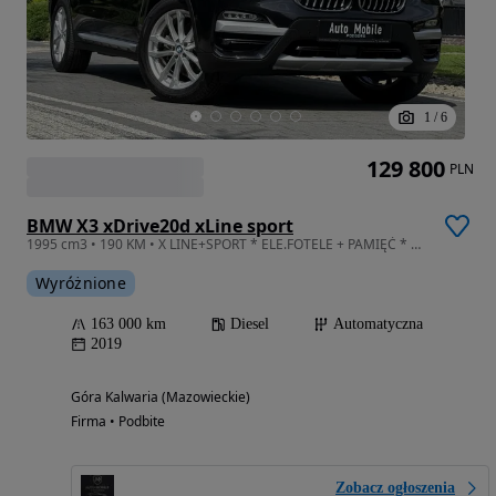
1
/
6
129 800
PLN
BMW X3 xDrive20d xLine sport
1995 cm3 • 190 KM • X LINE+SPORT * ELE.FOTELE + PAMIĘĆ * Aktywny tempomat* Keyless Go*
Wyróżnione
163 000 km
Diesel
Automatyczna
2019
Góra Kalwaria (Mazowieckie)
Firma • Podbite
Zobacz ogłoszenia