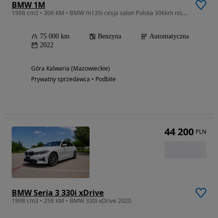
BMW 1M
1998 cm3 • 306 KM • BMW m135i cesja salon Polska 306km niski przebieg gwarancja
75 000 km
Benzyna
Automatyczna
2022
Góra Kalwaria (Mazowieckie)
Prywatny sprzedawca • Podbite
44 200
PLN
BMW Seria 3 330i xDrive
1998 cm3 • 258 KM • BMW 330i xDrive 2020