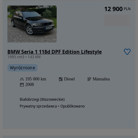
12 900
PLN
BMW Seria 1 118d DPF Edition Lifestyle
1995 cm3 • 143 KM
Wyróżnione
195 000 km
Diesel
Manualna
2008
Białobrzegi (Mazowieckie)
Prywatny sprzedawca • Opublikowano