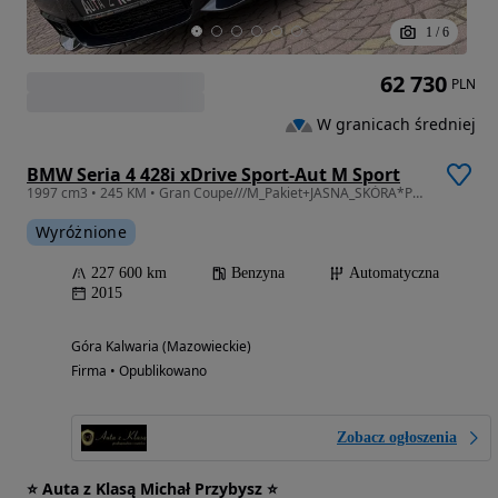
1
/
6
62 730
PLN
W granicach średniej
BMW Seria 4 428i xDrive Sport-Aut M Sport
1997 cm3 • 245 KM • Gran Coupe///M_Pakiet+JASNA_SKÓRA*Pamięć*El_Fotele*Kamera*Alu19*
Wyróżnione
227 600 km
Benzyna
Automatyczna
2015
Góra Kalwaria (Mazowieckie)
Firma • Opublikowano
Zobacz ogłoszenia
⭐️ Auta z Klasą Michał Przybysz ⭐️