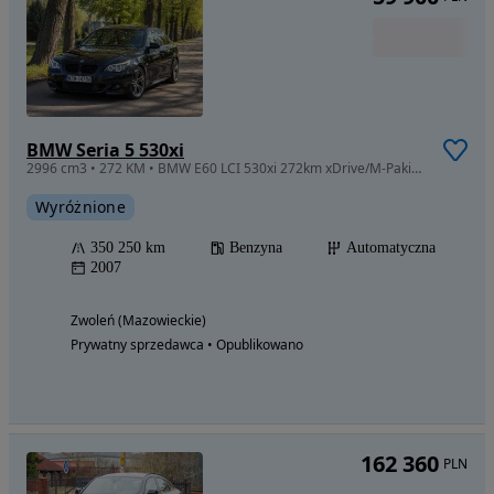
BMW Seria 5 530xi
2996 cm3 • 272 KM • BMW E60 LCI 530xi 272km xDrive/M-Pakiet/Soft-Close/Webasto/KeyLess
Wyróżnione
350 250 km
Benzyna
Automatyczna
2007
Zwoleń (Mazowieckie)
Prywatny sprzedawca • Opublikowano
162 360
PLN