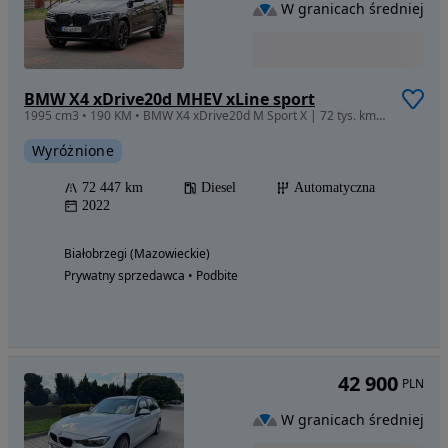
W granicach średniej
BMW X4 xDrive20d MHEV xLine sport
1995 cm3 • 190 KM • BMW X4 xDrive20d M Sport X | 72 tys. km | Skóra Cognac | VAT 23%
Wyróżnione
72 447 km
Diesel
Automatyczna
2022
Białobrzegi (Mazowieckie)
Prywatny sprzedawca • Podbite
42 900
PLN
W granicach średniej