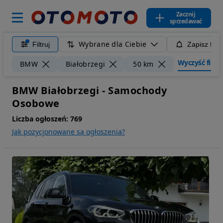
Zacznij
sprzedawać
Wybrane dla Ciebie
Filtruj
Zapisz filt
Wyczyść filtry
BMW
Białobrzegi
50 km
BMW Białobrzegi - Samochody
Osobowe
Liczba ogłoszeń:
769
Jak pozycjonowane są ogłoszenia?