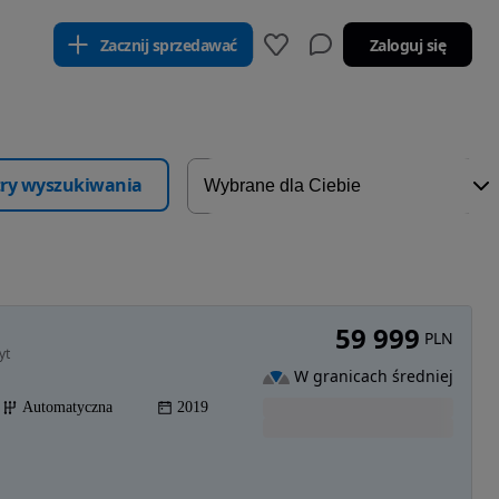
Zacznij sprzedawać
Zaloguj się
ltry wyszukiwania
59 999
PLN
yt
W granicach średniej
Automatyczna
2019