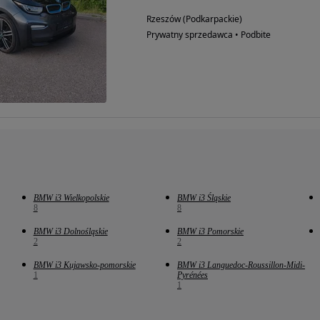
Rzeszów (Podkarpackie)
Prywatny sprzedawca • Podbite
BMW i3 Wielkopolskie
BMW i3 Śląskie
8
8
BMW i3 Dolnośląskie
BMW i3 Pomorskie
2
2
BMW i3 Kujawsko-pomorskie
BMW i3 Languedoc-Roussillon-Midi-
1
Pyrénées
1