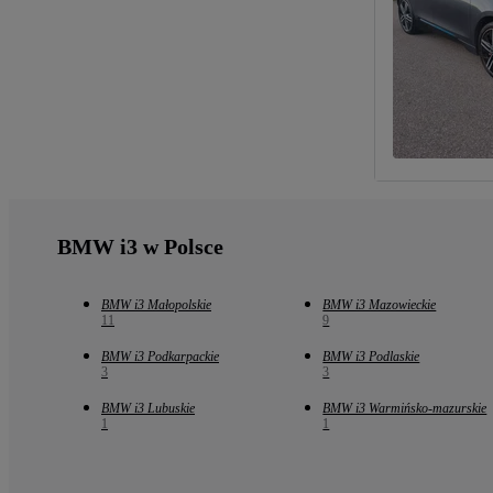
BMW i3 w Polsce
BMW i3 Małopolskie
BMW i3 Mazowieckie
11
9
BMW i3 Podkarpackie
BMW i3 Podlaskie
3
3
BMW i3 Lubuskie
BMW i3 Warmińsko-mazurskie
1
1