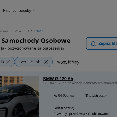
Finanse i zasoby
chody
Finansowanie
Leasing
dy
Narzędzie do wyceny samochodu
tryczne
Raport z inspekcji
obowe
BMW
i3
120 Ah
m
Raport historii pojazdu
- Samochody Osobowe
Otomoto News
Zapisz fi
wane
Jak pozycjonowane są ogłoszenia?
i3
"ver-120-ah"
Wyczyść filtry
BMW i3 120 Ah
170 KM • 120Ah\Nawigacja\Kamera\Zamiana\Kred
84 000 km
Elektryczny
Łódź (Łódzkie)
Prywatny sprzedawca • Opublikowano