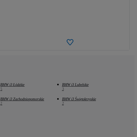
BMW i3 Łódzkie
BMW i3 Lubelskie
5
3
BMW i3 Zachodniopomorskie
BMW i3 Świętokrzyskie
2
2