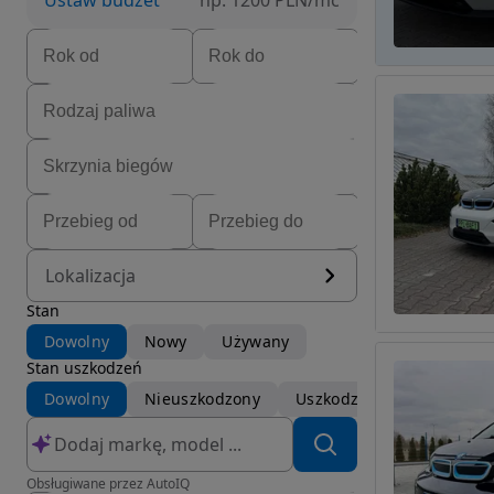
Ustaw budżet
np. 1200 PLN/mc
Lokalizacja
Stan
Dowolny
Nowy
Używany
Stan uszkodzeń
Dowolny
Nieuszkodzony
Uszkodzony
Obsługiwane przez AutoIQ