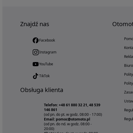
Znajdź nas
Otomo
Pom
Facebook
Konta
Instagram
Rekl
YouTube
Biur
Polit
TikTok
Polit
Obsługa klienta
Zasad
Ustaw
Telefon: +48 61 880 32 21, 48 539
146 861
Regul
(od pn. do pt. w godz. 08:00 - 17:00)
Regul
Email: pomoc@otomoto.pl
(od pn. do nd. w godz. 08:00 -
20:00)