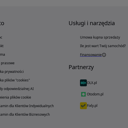
to
Usługi i narzędzia
oc
Umowa kupna sprzedaży
kt
Ile jest wart Twój samochód?
ama
Finansowanie
o prasowe
Partnerzy
yka prywatności
yka plików "cookies"
OLX.pl
y odpowiedzialnej AI
Otodom.pl
ienia plików cookie
Fixly.pl
amin dla Klientów Indywidualnych
amin dla Klientów Biznesowych