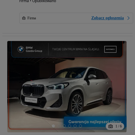
Firma • Opublikowano
Zobacz ogłoszenia
Firma
1
/
6