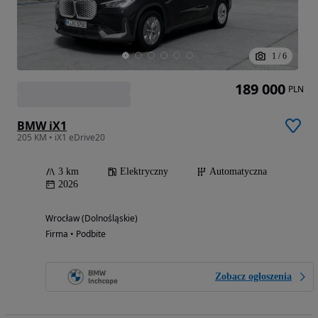
1
/
6
189 000
PLN
BMW iX1
205 KM • iX1 eDrive20
3 km
Elektryczny
Automatyczna
2026
Wrocław (Dolnośląskie)
Firma • Podbite
Zobacz ogłoszenia