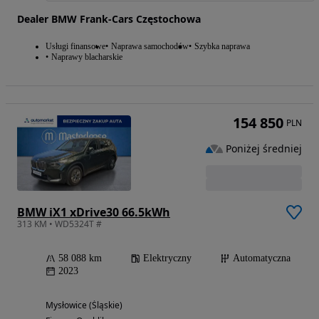
Dealer BMW Frank-Cars Częstochowa
Usługi finansowe
Naprawa samochodów
Szybka naprawa
Naprawy blacharskie
154 850
PLN
Poniżej średniej
BMW iX1 xDrive30 66.5kWh
313 KM • WD5324T #
58 088 km
Elektryczny
Automatyczna
2023
Mysłowice (Śląskie)