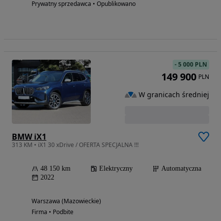
Prywatny sprzedawca • Opublikowano
-
5 000 PLN
149 900
PLN
W granicach średniej
BMW iX1
313 KM • iX1 30 xDrive / OFERTA SPECJALNA !!!
48 150 km
Elektryczny
Automatyczna
2022
Warszawa (Mazowieckie)
Firma • Podbite