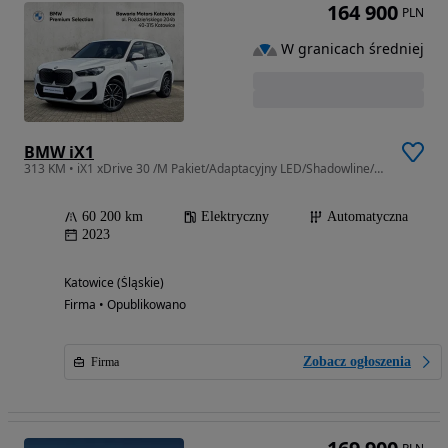
164 900
PLN
W granicach średniej
BMW iX1
313 KM • iX1 xDrive 30 /M Pakiet/Adaptacyjny LED/Shadowline/Gwarancja/FV23%
60 200 km
Elektryczny
Automatyczna
2023
Katowice (Śląskie)
Firma • Opublikowano
Zobacz ogłoszenia
Firma