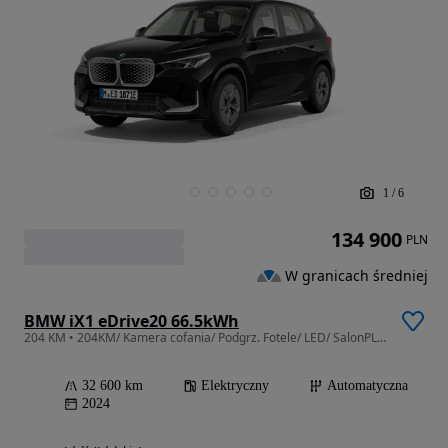
1
/
6
134 900
PLN
W granicach średniej
BMW iX1 eDrive20 66.5kWh
204 KM • 204KM/ Kamera cofania/ Podgrz. Fotele/ LED/ SalonPL/ FV23%
32 600 km
Elektryczny
Automatyczna
2024