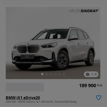
1
/
6
189 900
PLN
BMW iX1 eDrive20
204 KM • BMW Sikora, iX1 eDrive20, Samochód Nowy