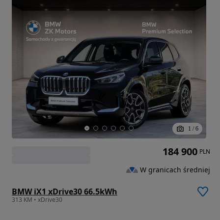
1
/
6
184 900
PLN
W granicach średniej
BMW iX1 xDrive30 66.5kWh
313 KM • xDrive30