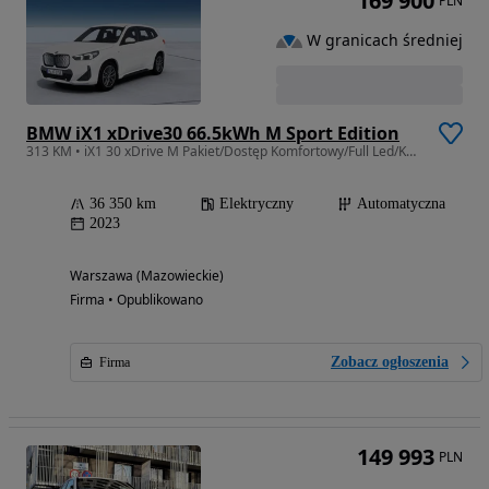
169 900
PLN
W granicach średniej
BMW iX1 xDrive30 66.5kWh M Sport Edition
313 KM • iX1 30 xDrive M Pakiet/Dostęp Komfortowy/Full Led/Kamera Cofania/FV
36 350 km
Elektryczny
Automatyczna
2023
Warszawa (Mazowieckie)
Firma • Opublikowano
Zobacz ogłoszenia
Firma
149 993
PLN