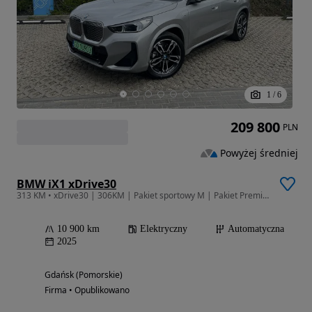
1
/
6
209 800
PLN
Powyżej średniej
BMW iX1 xDrive30
313 KM • xDrive30 | 306KM | Pakiet sportowy M | Pakiet Premium
10 900 km
Elektryczny
Automatyczna
2025
Gdańsk (Pomorskie)
Firma • Opublikowano