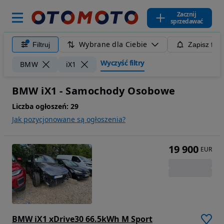
Zacznij
sprzedawać
Wybrane dla Ciebie
Filtruj
Zapisz filt
Wyczyść filtry
BMW
iX1
BMW iX1 - Samochody Osobowe
Liczba ogłoszeń:
29
Jak pozycjonowane są ogłoszenia?
19 900
EUR
BMW iX1 xDrive30 66.5kWh M Sport