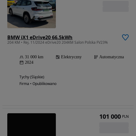
BMW iX1 eDrive20 66.5kWh
204 KM • Rej. 11/2024 eDrive20 204KM Salon Polska FV23%
31 000 km
Elektryczny
Automatyczna
2024
Tychy (Śląskie)
Firma • Opublikowano
101 000
PLN