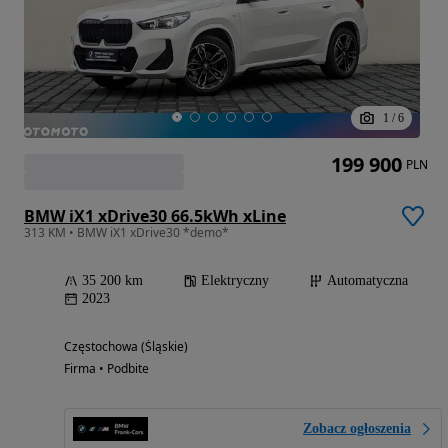
1
/
6
199 900
PLN
BMW iX1 xDrive30 66.5kWh xLine
313 KM • BMW iX1 xDrive30 *demo*
35 200 km
Elektryczny
Automatyczna
2023
Częstochowa (Śląskie)
Firma • Podbite
Zobacz ogłoszenia