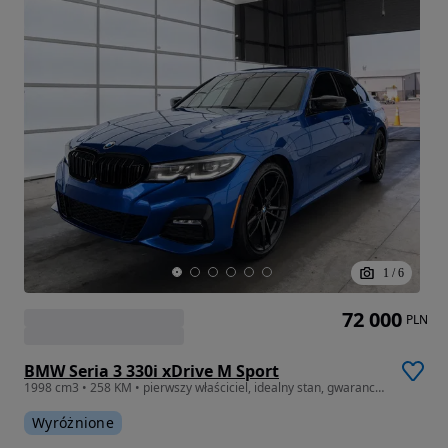
1
/
6
72 000
PLN
BMW Seria 3 330i xDrive M Sport
1998 cm3 • 258 KM • pierwszy właściciel, idealny stan, gwarancja na silnik i skrzynię
Wyróżnione