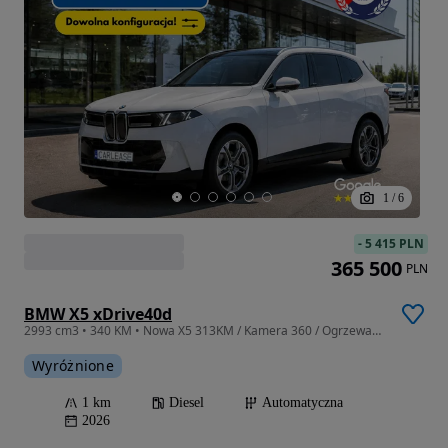
1
/
6
-
5 415 PLN
365 500
PLN
BMW X5 xDrive40d
2993 cm3 • 340 KM • Nowa X5 313KM / Kamera 360 / Ogrzewana kierownica
Wyróżnione
1 km
Diesel
Automatyczna
2026