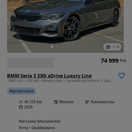
1
/
6
74 999
PLN
BMW Seria 3 330i xDrive Luxury Line
1998 cm3 • 258 KM • Idealny stan | Sprawdzona historia | Super wyposażenie
Wyróżnione
46 310 km
Benzyna
Automatyczna
2020
Warszawa (Mazowieckie)
Firma • Opublikowano