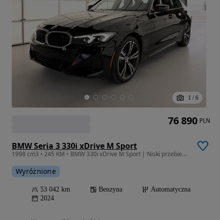
1
/
6
76 890
PLN
BMW Seria 3 330i xDrive M Sport
1998 cm3 • 245 KM • BMW 330i xDrive M Sport | Niski przebieg | Pierwszy właściciel
Wyróżnione
53 042 km
Benzyna
Automatyczna
2024