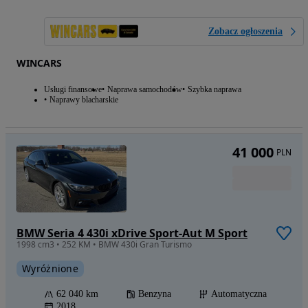
Zobacz ogłoszenia
WINCARS
Usługi finansowe
Naprawa samochodów
Szybka naprawa
Naprawy blacharskie
41 000
PLN
BMW Seria 4 430i xDrive Sport-Aut M Sport
1998 cm3 • 252 KM • BMW 430i Gran Turismo
Wyróżnione
62 040 km
Benzyna
Automatyczna
2018