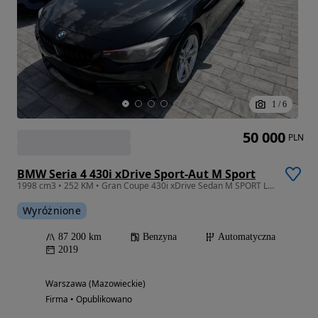
1
/
6
50 000
PLN
BMW Seria 4 430i xDrive Sport-Aut M Sport
1998 cm3 • 252 KM • Gran Coupe 430i xDrive Sedan M SPORT LINE
Wyróżnione
87 200 km
Benzyna
Automatyczna
2019
Warszawa (Mazowieckie)
Firma • Opublikowano