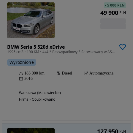
-
5 000 PLN
49 900
PLN
BMW Seria 5 520d xDrive
1995 cm3 • 190 KM • 4x4 * Bezwypadkowy * Serwisowany w ASO * Oryginalny lakier
Wyróżnione
183 000 km
Diesel
Automatyczna
2016
Warszawa (Mazowieckie)
Firma • Opublikowano
127 950
PLN