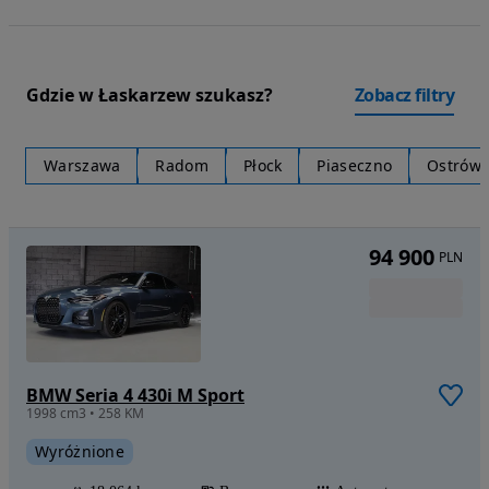
Gdzie w Łaskarzew szukasz?
Zobacz filtry
Warszawa
Radom
Płock
Piaseczno
Ostrów 
94 900
PLN
BMW Seria 4 430i M Sport
1998 cm3 • 258 KM
Wyróżnione