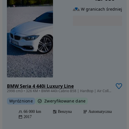
W granicach średniej
BMW Seria 4 440i Luxury Line
2998 cm3 • 326 KM • BMW 440i Cabrio B58 | Hardtop | Air Collar | CarPlay | 66 tys. km
Wyróżnione
Zweryfikowane dane
66 000 km
Benzyna
Automatyczna
2017