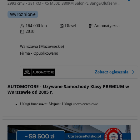
2993 cm3 • 381 KM • X5 M50D 380KM SalonPL Bang&OlufsenHighEnd/Adaptive-M/Panorama/Webasto
Wyróżnione
164 000 km
Diesel
Automatyczna
2018
Warszawa (Mazowieckie)
Firma • Opublikowano
Zobacz ogłoszenia
AUTOMOTORE - Używane Samochody Klasy PREMIUM w
Warszawie od 2005 r.
Usługi finansowe
Myjnia
Usługi ubezpieczeniowe