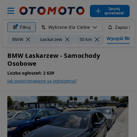
Zacznij
sprzedawać
Wybrane dla Ciebie
Filtruj
Zapisz filt
Wyczyść filtry
BMW
Łaskarzew
50 km
BMW Łaskarzew - Samochody
Osobowe
Liczba ogłoszeń:
2 639
Jak pozycjonowane są ogłoszenia?