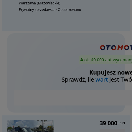
Warszawa (Mazowieckie)
Prywatny sprzedawca • Opublikowano
ok. 40 000 aut wycenian
Kupujesz nowe
Sprawdź, ile
wart
jest Twó
39 000
PLN