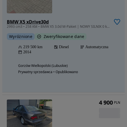
BMW X5 xDrive30d
2993 cm3 • 258 KM • BMW X5 3.0d M-Pakiet | NOWY SILNIK 0 km na gwarancji | Doinwestowany
Wyróżnione
Zweryfikowane dane
219 500 km
Diesel
Automatyczna
2014
Gorzów Wielkopolski (Lubuskie)
Prywatny sprzedawca • Opublikowano
4 900
PLN