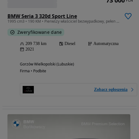
73 000
PLN
BMW Seria 3 320d Sport Line
1995 cm3 • 190 KM • Pierwszy właściciel bezwypadkowy, pełen serwis
Zweryfikowane dane
209 738 km
Diesel
Automatyczna
2021
Gorzów Wielkopolski (Lubuskie)
Firma • Podbite
Zobacz ogłoszenia