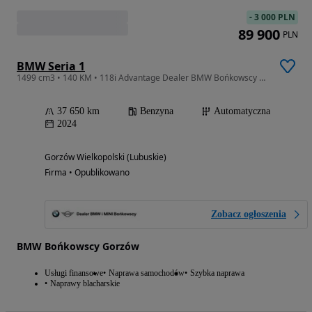
-
3 000 PLN
89 900
PLN
BMW Seria 1
1499 cm3 • 140 KM • 118i Advantage Dealer BMW Bońkowscy Gorzów Wlkp.
37 650 km
Benzyna
Automatyczna
2024
Gorzów Wielkopolski (Lubuskie)
Firma • Opublikowano
Zobacz ogłoszenia
BMW Bońkowscy Gorzów
Usługi finansowe
Naprawa samochodów
Szybka naprawa
Naprawy blacharskie