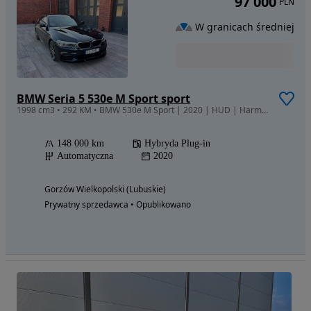
97 000
PLN
W granicach średniej
BMW Seria 5 530e M Sport sport
1998 cm3 • 292 KM • BMW 530e M Sport | 2020 | HUD | Harman Kardon | 360° | Panorama | CarP
148 000 km
Hybryda Plug-in
Automatyczna
2020
Gorzów Wielkopolski (Lubuskie)
Prywatny sprzedawca • Opublikowano