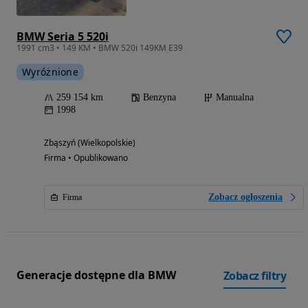
BMW Seria 5 520i
1991 cm3 • 149 KM • BMW 520i 149KM E39
Wyróżnione
259 154 km
Benzyna
Manualna
1998
Zbąszyń (Wielkopolskie)
Firma • Opublikowano
Zobacz ogłoszenia
Firma
Generacje dostępne dla BMW
Zobacz filtry