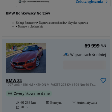
Zobacz ogłoszenia
BMW Bońkowscy Gorzów
Usługi finansowe
Naprawa samochodów
Szybka naprawa
Naprawy blacharskie
69 999
PLN
W granicach średniej
BMW Z4
1997 cm3 • 156 KM • XENON M-PAKIET 273 KM i 394 Nm 60 TYS.KM Nowe opony + hamulce
Zweryfikowane dane
60 288 km
Benzyna
Automatyczna
2013