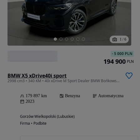
1
/
6
-
5 000 PLN
194 900
PLN
BMW X5 xDrive40i sport
2998 cm3 • 340 KM • 40i xDrive M Sport Dealer BMW Bońkowscy Gorzów Wlkp.
179 897 km
Benzyna
Automatyczna
2023
Gorzów Wielkopolski (Lubuskie)
Firma • Podbite