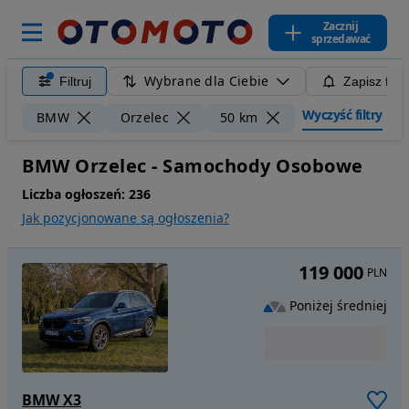
Zacznij
sprzedawać
Wybrane dla Ciebie
Filtruj
Zapisz filt
Wyczyść filtry
BMW
Orzelec
50 km
BMW Orzelec - Samochody Osobowe
Liczba ogłoszeń:
236
Jak pozycjonowane są ogłoszenia?
119 000
PLN
Poniżej średniej
BMW X3