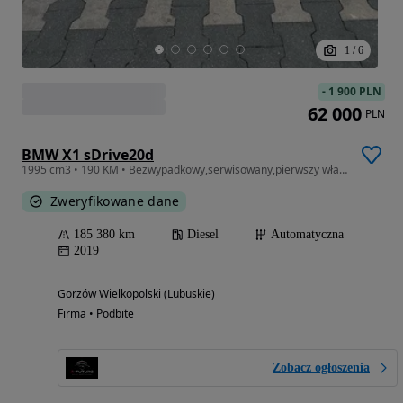
1
/
6
-
1 900 PLN
62 000
PLN
BMW X1 sDrive20d
1995 cm3 • 190 KM • Bezwypadkowy,serwisowany,pierwszy właściciel, hak
Zweryfikowane dane
185 380 km
Diesel
Automatyczna
2019
Gorzów Wielkopolski (Lubuskie)
Firma • Podbite
Zobacz ogłoszenia