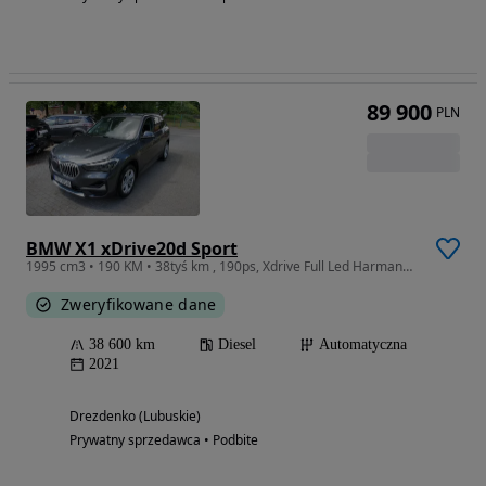
89 900
PLN
BMW X1 xDrive20d Sport
1995 cm3 • 190 KM • 38tyś km , 190ps, Xdrive Full Led Harmann Kardon-ZAREJESTROWANY
Zweryfikowane dane
38 600 km
Diesel
Automatyczna
2021
Drezdenko (Lubuskie)
Prywatny sprzedawca • Podbite