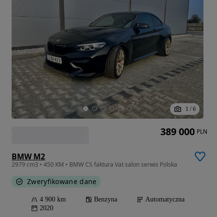
1
/
6
389 000
PLN
BMW M2
2979 cm3 • 450 KM • BMW CS faktura Vat salon serwis Polska
Zweryfikowane dane
4 900 km
Benzyna
Automatyczna
2020