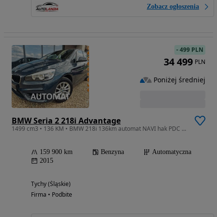
Zobacz ogłoszenia
-
499 PLN
34 499
PLN
Poniżej średniej
BMW Seria 2 218i Advantage
1499 cm3 • 136 KM • BMW 218i 136km automat NAVI hak PDC serwis BEZWYPADKOWY 2016
159 900 km
Benzyna
Automatyczna
2015
Tychy (Śląskie)
Firma • Podbite