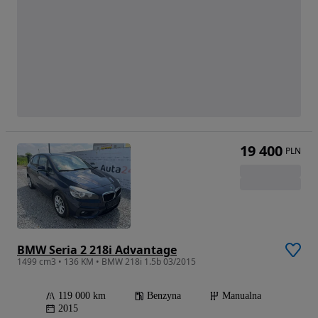
19 400
PLN
BMW Seria 2 218i Advantage
1499 cm3 • 136 KM • BMW 218i 1.5b 03/2015
119 000 km
Benzyna
Manualna
2015