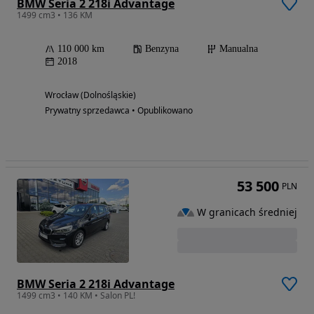
BMW Seria 2 218i Advantage
1499 cm3 • 136 KM
110 000 km
Benzyna
Manualna
2018
Wrocław (Dolnośląskie)
Prywatny sprzedawca • Opublikowano
53 500
PLN
W granicach średniej
BMW Seria 2 218i Advantage
1499 cm3 • 140 KM • Salon PL!