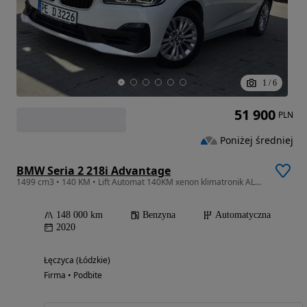
1
/
6
51 900
PLN
Poniżej średniej
BMW Seria 2 218i Advantage
1499 cm3 • 140 KM • Lift Automat 140KM xenon klimatronik ALU PDC piękna Gwarancja Raty
148 000 km
Benzyna
Automatyczna
2020
Łęczyca (Łódzkie)
Firma • Podbite