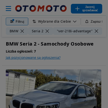
Zacznij
sprzedawać
Wybrane dla Ciebie
Filtruj
Zapisz filt
Wy
BMW
Seria 2
"ver-218i-advantage"
BMW Seria 2 - Samochody Osobowe
Liczba ogłoszeń:
7
Jak pozycjonowane są ogłoszenia?