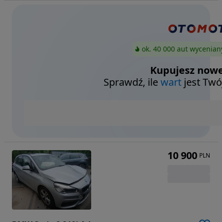
ok. 40 000 aut wycenian
Kupujesz nowe
Sprawdź, ile
wart
jest Twó
10 900
PLN