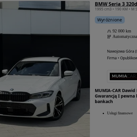
Wyróżnione
92 000 km
Automatyczn
Nawojowa Góra (
Firma • Opubliko
MUMIA-CAR Dawid K
Gwarancją I pewna h
bankach
Usługi finansowe