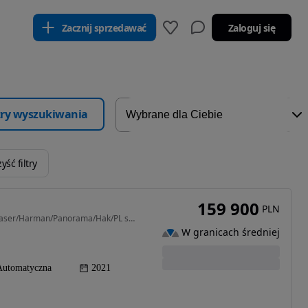
Zacznij sprzedawać
Zaloguj się
ltry wyszukiwania
yść filtry
159 900
PLN
2993 cm3 • 340 KM • FV23%/Individual/Head up/vLaser/Harman/Panorama/Hak/PL salon
W granicach średniej
Automatyczna
2021