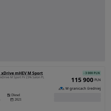
d xDrive mHEV M Sport
-
3 000 PLN
xDrive M Sport FV 23% Salon PL
115 900
PLN
W granicach średniej
Diesel
a
2021