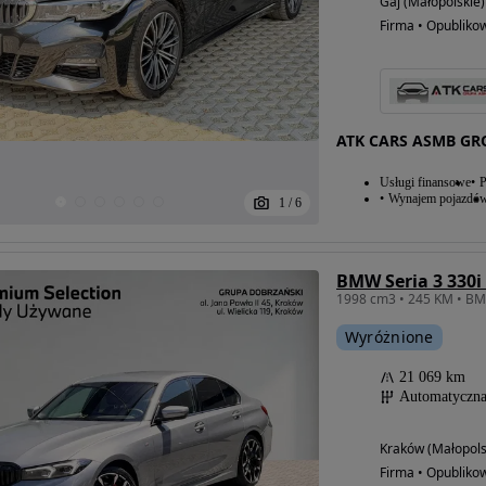
Gaj (Małopolskie)
Firma • Opubliko
ATK CARS ASMB GRO
Usługi finansowe
P
Wynajem pojazdó
1
/
6
BMW Seria 3 330i
Wyróżnione
21 069 km
Automatyczn
Kraków (Małopols
Firma • Opubliko