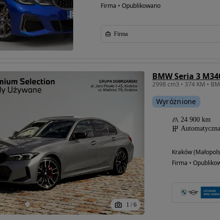
Firma • Opublikowano
Firma
BMW Seria 3 M340
Wyróżnione
24 900 km
Automatyczn
Kraków (Małopols
Firma • Opubliko
1
/
6