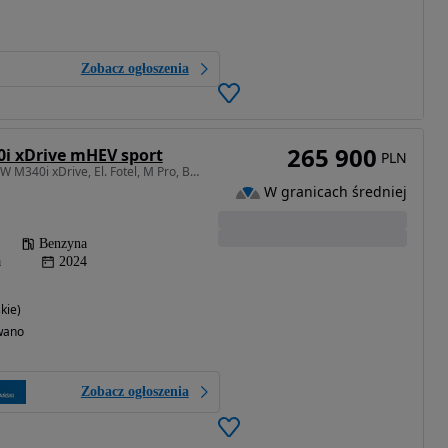
Zobacz ogłoszenia
265 900
i xDrive mHEV sport
PLN
2998 cm3 • 374 KM • BMW M340i xDrive, El. Fotel, M Pro, BRI, FV 23%
W granicach średniej
Benzyna
a
2024
kie)
wano
Zobacz ogłoszenia