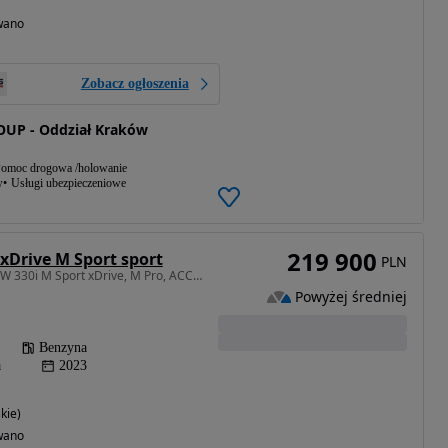
wano
Zobacz ogłoszenia
UP - Oddział Kraków
omoc drogowa /holowanie
w
Usługi ubezpieczeniowe
219 900
 xDrive M Sport sport
PLN
1998 cm3 • 245 KM • BMW 330i M Sport xDrive, M Pro, ACC, FV 23%
Powyżej średniej
Benzyna
a
2023
kie)
wano