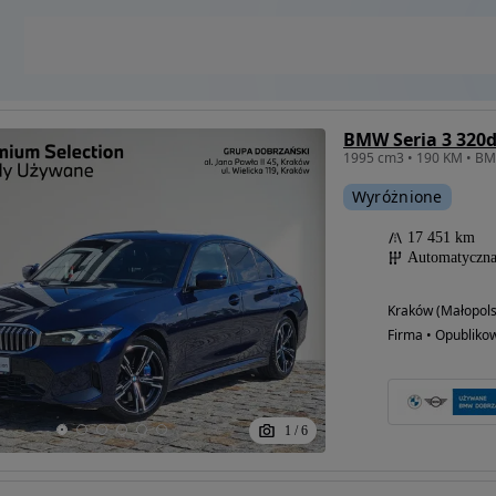
Wyróżnione
17 451 km
Automatyczn
Kraków (Małopols
Firma • Opubliko
1
/
6