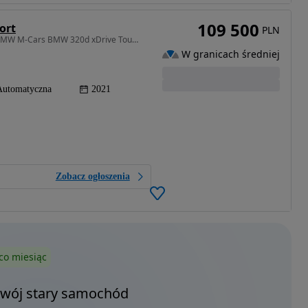
109 500
ort
PLN
1995 cm3 • 190 KM • Autoryzowany dealer marki BMW M-Cars BMW 320d xDrive Touring M Sport
W granicach średniej
Automatyczna
2021
Zobacz ogłoszenia
co miesiąc
Twój stary samochód