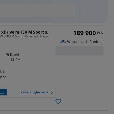
189 900
BMW Seria 3 320d xDrive mHEV M Sport sport
PLN
1995 cm3 • 190 KM • BMW 320d M Sport xDrive, aut. klapa, podgrz. kier. karman kard, FV 23%
W granicach średniej
Diesel
a
2025
kie)
wano
Zobacz ogłoszenia