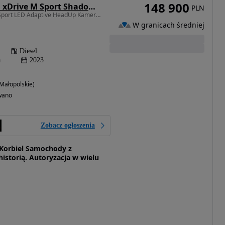
148 900
BMW Seria 3 320d xDrive M Sport Shadow sport
PLN
1995 cm3 • 190 KM • M Sport LED Adaptive HeadUp Kamera Asystenci Alcantara F.Vat 23%
W granicach średniej
Diesel
a
2023
Małopolskie)
wano
Zobacz ogłoszenia
orbiel Samochody z
istorią. Autoryzacja w wielu