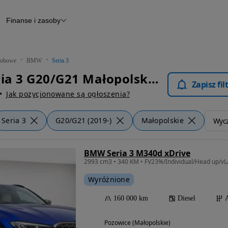
Finanse i zasoby
chody
Finansowanie
Leasing
dy
Narzędzie do wyceny samochodu
tryczne
Raport z inspekcji
obowe
BMW
Seria 3
m
Raport historii pojazdu
BMW Seria 3 G20/G21 Małopolskie - Samochody Osobowe
Otomoto News
Zapisz fi
wane
Jak pozycjonowane są ogłoszenia?
Seria 3
G20/G21 (2019-)
Małopolskie
Wycz
BMW Seria 3 M340d xDrive
Wyróżnione
160 000 km
Diesel
Pozowice (Małopolskie)