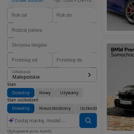
Ustaw budżet
np. 1200 PLN/mc
Lokalizacja
Małopolskie
Stan
Dowolny
Nowy
Używany
Stan uszkodzeń
Dowolny
Nieuszkodzony
Uszkodzony
Obsługiwane przez AutoIQ