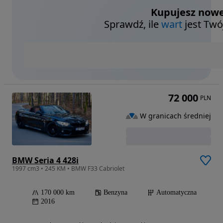
Kupujesz nowe
Sprawdź, ile
wart
jest Twó
72 000
PLN
W granicach średniej
BMW Seria 4 428i
1997 cm3 • 245 KM • BMW F33 Cabriolet
170 000 km
Benzyna
Automatyczna
2016