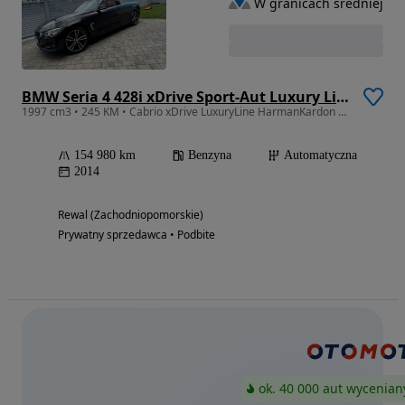
W granicach średniej
BMW Seria 4 428i xDrive Sport-Aut Luxury Line
1997 cm3 • 245 KM • Cabrio xDrive LuxuryLine HarmanKardon NaviProf AluM19 Szalik Coupe 4x4
154 980 km
Benzyna
Automatyczna
2014
Rewal (Zachodniopomorskie)
Prywatny sprzedawca • Podbite
ok. 40 000 aut wycenian