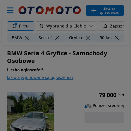
Zacznij
sprzedawać
Wybrane dla Ciebie
Filtruj
Zapisz filt
Wy
BMW
Seria 4
Gryfice
50 km
BMW Seria 4 Gryfice - Samochody
Osobowe
Liczba ogłoszeń:
5
Jak pozycjonowane są ogłoszenia?
79 000
PLN
Poniżej średniej