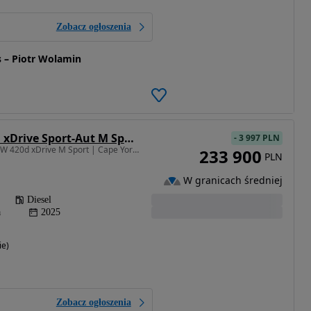
Zobacz ogłoszenia
 – Piotr Wolamin
BMW Seria 4 420d xDrive Sport-Aut M Sport
-
3 997 PLN
1995 cm3 • 190 KM • BMW 420d xDrive M Sport | Cape York Green | 360° | Webasto | VAT 23% |
233 900
PLN
W granicach średniej
Diesel
a
2025
ie)
Zobacz ogłoszenia