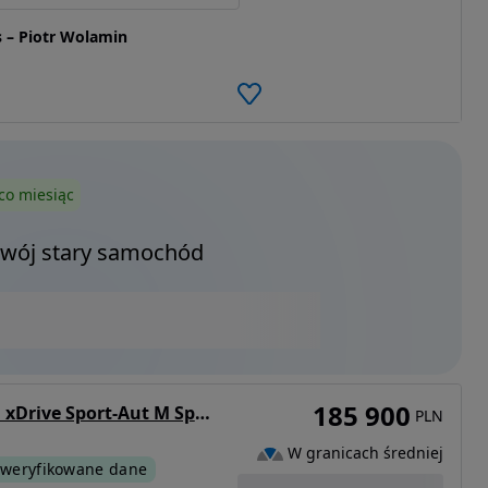
 – Piotr Wolamin
co miesiąc
Twój stary samochód
185 900
BMW Seria 4 420d xDrive Sport-Aut M Sport
PLN
W granicach średniej
weryfikowane dane