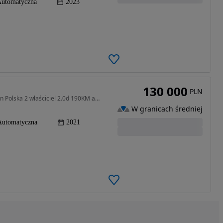
utomatyczna
2023
130 000
PLN
1995 cm3 • 190 KM • BMW 4 G22 420d z 2021 Salon Polska 2 właściciel 2.0d 190KM automat
W granicach średniej
Automatyczna
2021