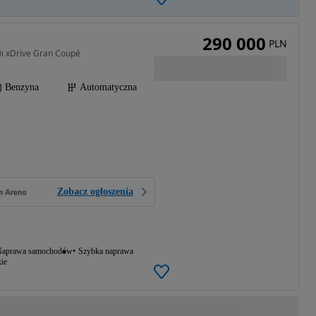
290 000
PLN
i xDrive Gran Coupé
Benzyna
Automatyczna
Zobacz ogłoszenia
aprawa samochodów
Szybka naprawa
ie