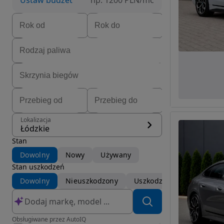
Ustaw budżet
np. 1200 PLN/mc
Lokalizacja
Łódzkie
Stan
Dowolny
Nowy
Używany
Stan uszkodzeń
Dowolny
Nieuszkodzony
Uszkodzony
Obsługiwane przez AutoIQ