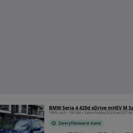
BMW Seria 4 420d xDrive mHEV M Sp
1995 cm3 • 190 KM • Salon Polska/2023rok/LIFT/M
Zweryfikowane dane