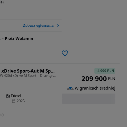
ie)
Zobacz ogłoszenia
 – Piotr Wolamin
BMW Seria 4 420d xDrive Sport-Aut M Sport
-
4 000 PLN
1995 cm3 • 190 KM • BMW 420d xDrive M Sport | Dravitgrau | 360° | Webasto | VAT 23% |
209 900
PLN
W granicach średniej
Diesel
a
2025
ie)