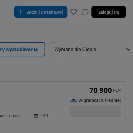
Zacznij sprzedawać
Zaloguj się
ltry wyszukiwania
70 900
PLN
W granicach średniej
Automatyczna
2018