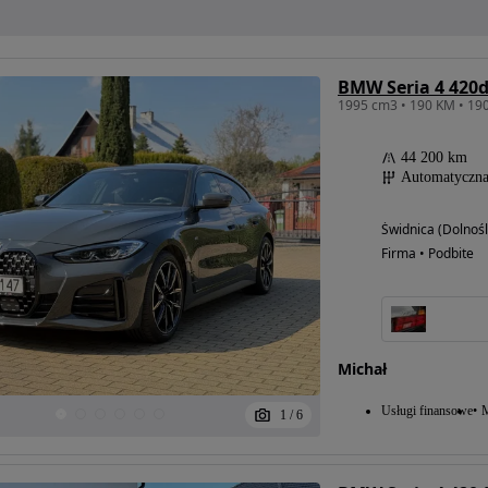
BMW Seria 4 420d
44 200 km
Automatyczn
Świdnica (Dolnośl
Firma • Podbite
Michał
Usługi finansowe
M
1
/
6