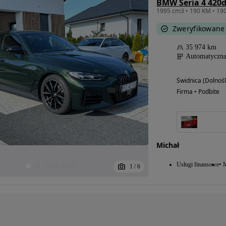
BMW Seria 4 420d
Zweryfikowane
35 974 km
Automatyczn
Świdnica (Dolnośl
Firma • Podbite
Michał
Usługi finansowe
M
1
/
6