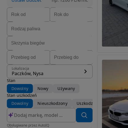
Ustaw budżet
np. 1200 PLN/mc
Lokalizacja
Paczków, Nysa
Stan
Dowolny
Nowy
Używany
Stan uszkodzeń
Dowolny
Nieuszkodzony
Uszkodzony
Obsługiwane przez AutoIQ