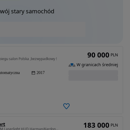
Twój stary samochód
90 000
PLN
biegu salon Polska ,bezwypadkowy !
W granicach średniej
utomatyczna
2017
183 000
ort
PLN
2998 cm3 • 374 KM • BMW M440i xDrive G22 460KM Laserlight HUD Harman/Kardon Dach M Sport