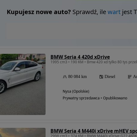
Kupujesz nowe auto?
Sprawdź, ile
wart
jest 
BMW Seria 4 420d xDrive
1995 cm3 • 190 KM • Bmw 420 xd tylko 80 tys prze
80 084 km
Diesel
A
Nysa (Opolskie)
Prywatny sprzedawca • Opublikowano
BMW Seria 4 M440i xDrive mHEV sp