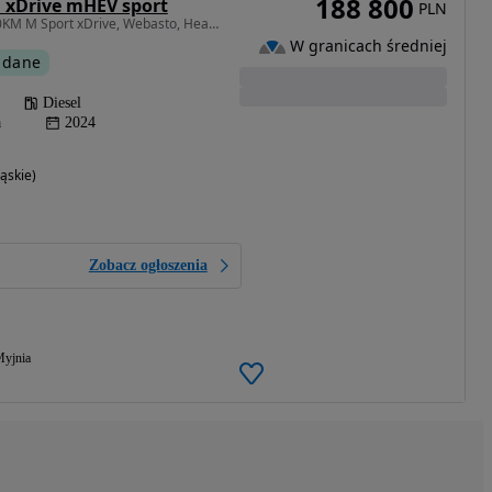
188 800
 xDrive mHEV sport
PLN
1995 cm3 • 190 KM • 190KM M Sport xDrive, Webasto, Head Up, 360, Gwar. 03.2027, F vat 23%
W granicach średniej
 dane
Diesel
a
2024
ąskie)
Zobacz ogłoszenia
yjnia