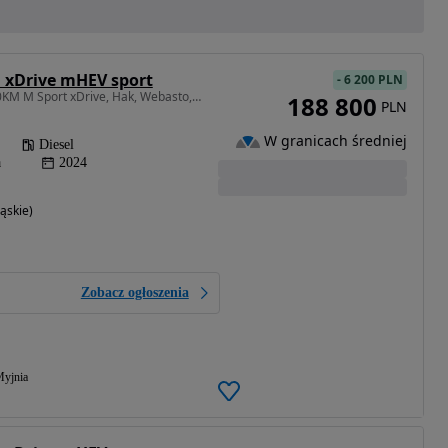
 xDrive mHEV sport
-
6 200 PLN
1995 cm3 • 190 KM • 190KM M Sport xDrive, Hak, Webasto, Head Up, 360, Gwar. 03.2027, F 23%
188 800
PLN
W granicach średniej
Diesel
a
2024
ąskie)
Zobacz ogłoszenia
yjnia