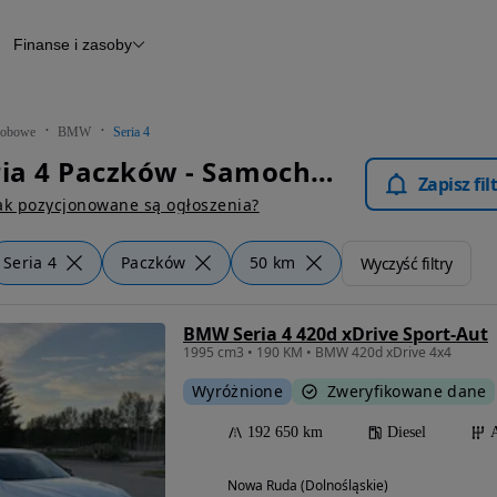
Finanse i zasoby
chody
Finansowanie
Leasing
dy
Narzędzie do wyceny samochodu
tryczne
Raport z inspekcji
obowe
BMW
Seria 4
m
Raport historii pojazdu
BMW Seria 4 Paczków - Samochody Osobowe
Otomoto News
Zapisz fi
wane
ak pozycjonowane są ogłoszenia?
Seria 4
Paczków
50 km
Wyczyść filtry
BMW Seria 4 420d xDrive Sport-Aut
1995 cm3 • 190 KM • BMW 420d xDrive 4x4
Wyróżnione
Zweryfikowane dane
192 650 km
Diesel
Nowa Ruda (Dolnośląskie)