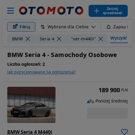
Zacznij
sprzedawać
Wybrane dla Ciebie
Filtruj
Zapisz filt
Wyczyść filt
BMW
Seria 4
"ver-m440i"
BMW Seria 4 - Samochody Osobowe
Liczba ogłoszeń:
2
Jak pozycjonowane są ogłoszenia?
189 900
PLN
Poniżej średniej
BMW Seria 4 M440i