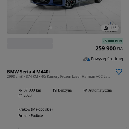
1
/
6
-
5 000 PLN
259 900
PLN
Powyżej średniej
BMW Seria 4 M440i
2998 cm3 • 374 KM • 40i Kamery Frozen Laser Harman ACC Laser Bezwypadkowy VAT23%
87 000 km
Benzyna
Automatyczna
2023
Kraków (Małopolskie)
Firma • Podbite