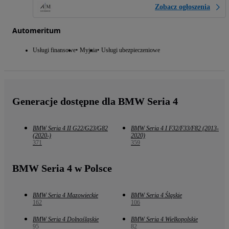
Zobacz ogłoszenia
Automeritum
Usługi finansowe
Myjnia
Usługi ubezpieczeniowe
Generacje dostępne dla BMW Seria 4
BMW Seria 4 II G22/G23/G82
BMW Seria 4 I F32/F33/F82 (2013-
(2020-)
2020)
371
359
BMW Seria 4 w Polsce
BMW Seria 4 Mazowieckie
BMW Seria 4 Śląskie
162
106
BMW Seria 4 Dolnośląskie
BMW Seria 4 Wielkopolskie
95
82