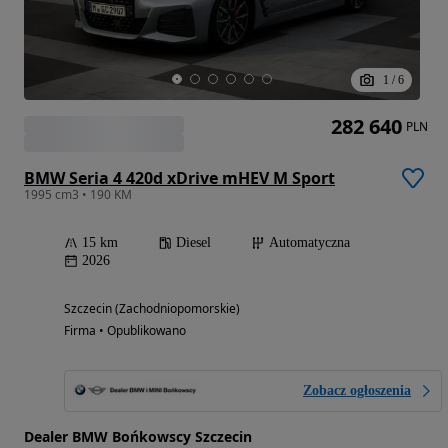
1
/
6
282 640
PLN
BMW Seria 4 420d xDrive mHEV M Sport
1995 cm3 • 190 KM
15 km
Diesel
Automatyczna
2026
Szczecin (Zachodniopomorskie)
Firma • Opublikowano
Zobacz ogłoszenia
Dealer BMW Bońkowscy Szczecin