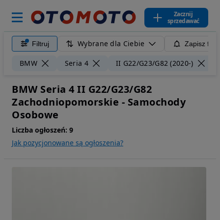
Zacznij
sprzedawać
Wybrane dla Ciebie
Filtruj
Zapisz filt
BMW
Seria 4
II G22/G23/G82 (2020-)
BMW Seria 4 II G22/G23/G82
Zachodniopomorskie - Samochody
Osobowe
Liczba ogłoszeń:
9
Jak pozycjonowane są ogłoszenia?