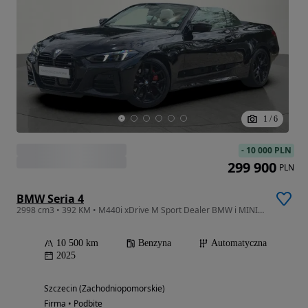
1
/
6
-
10 000 PLN
299 900
PLN
BMW Seria 4
2998 cm3 • 392 KM • M440i xDrive M Sport Dealer BMW i MINI Bońkowscy
10 500 km
Benzyna
Automatyczna
2025
Szczecin (Zachodniopomorskie)
Firma • Podbite