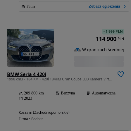
Zobacz ogłoszenia
Firma
-
1 999 PLN
114 900
PLN
W granicach średniej
BMW Seria 4 420i
1998 cm3 • 184 KM • 420i 184KM Gran Coupe LED Kamera Virtual Cockpit Salon Polska F-VAT 23
209 800 km
Benzyna
Automatyczna
2023
Koszalin (Zachodniopomorskie)
Firma • Podbite