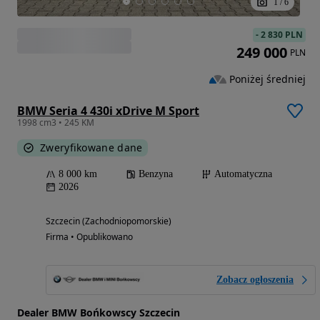
1
/
6
-
2 830 PLN
249 000
PLN
Poniżej średniej
BMW Seria 4 430i xDrive M Sport
1998 cm3 • 245 KM
Zweryfikowane dane
8 000 km
Benzyna
Automatyczna
2026
Szczecin (Zachodniopomorskie)
Firma • Opublikowano
Zobacz ogłoszenia
Dealer BMW Bońkowscy Szczecin