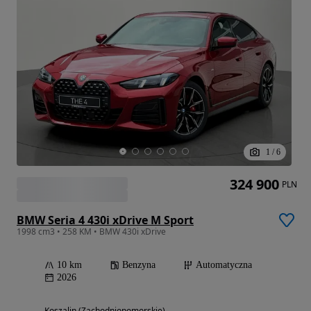
1
/
6
324 900
PLN
BMW Seria 4 430i xDrive M Sport
1998 cm3 • 258 KM • BMW 430i xDrive
10 km
Benzyna
Automatyczna
2026
Koszalin (Zachodniopomorskie)