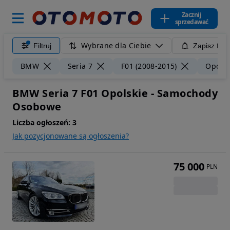
Zacznij
sprzedawać
Wybrane dla Ciebie
Filtruj
Zapisz filt
BMW
Seria 7
F01 (2008-2015)
Opolsk
BMW Seria 7 F01 Opolskie - Samochody
Osobowe
Liczba ogłoszeń:
3
Jak pozycjonowane są ogłoszenia?
75 000
PLN