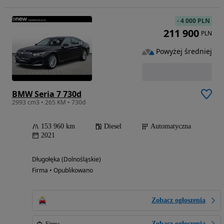
-
4 000 PLN
211 900
PLN
Powyżej średniej
BMW Seria 7 730d
2993 cm3 • 265 KM • 730d
153 960 km
Diesel
Automatyczna
2021
Długołęka (Dolnośląskie)
Firma • Opublikowano
Zobacz ogłoszenia
Zobacz ogłoszenia