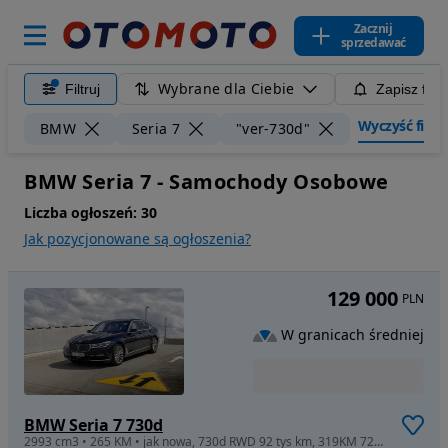
Zacznij
sprzedawać
Wybrane dla Ciebie
Filtruj
Zapisz filt
Wyczyść filtry
BMW
Seria 7
"ver-730d"
BMW Seria 7 - Samochody Osobowe
Liczba ogłoszeń:
30
Jak pozycjonowane są ogłoszenia?
129 000
PLN
W granicach średniej
BMW Seria 7 730d
2993 cm3 • 265 KM • jak nowa, 730d RWD 92 tys km, 319KM 723NM