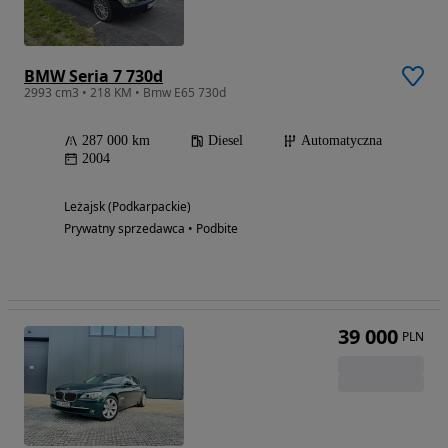
BMW Seria 7 730d
2993 cm3 • 218 KM • Bmw E65 730d
287 000 km
Diesel
Automatyczna
2004
Leżajsk (Podkarpackie)
Prywatny sprzedawca • Podbite
39 000
PLN