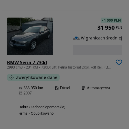
-
1 000 PLN
31 950
PLN
W granicach średniej
BMW Seria 7 730d
2993 cm3 • 231 KM • 730D! Lift! Pełna historia! 2Kpl. kół! Rej. PL! Zobacz!
Zweryfikowane dane
333 950 km
Diesel
Automatyczna
2007
Dobra (Zachodniopomorskie)
Firma • Opublikowano