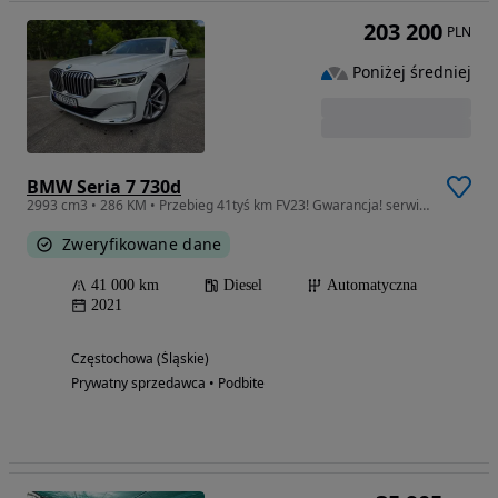
203 200
PLN
Poniżej średniej
BMW Seria 7 730d
2993 cm3 • 286 KM • Przebieg 41tyś km FV23! Gwarancja! serwisASO! Pneumatyka
Zweryfikowane dane
41 000 km
Diesel
Automatyczna
2021
Częstochowa (Śląskie)
Prywatny sprzedawca • Podbite