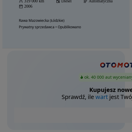
319 000 km
Diesel
Automatyczna
2006
Rawa Mazowiecka (Łódzkie)
Prywatny sprzedawca • Opublikowano
ok. 40 000 aut wycenian
Kupujesz nowe
Sprawdź, ile
wart
jest Twó