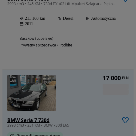
2993 cm3 • 245 KM • 730d F01/02 Lift Mpakiet Szfajcaria Piękna Limuzyna
211 168 km
Diesel
Automatyczna
2011
Baczków (Lubelskie)
Prywatny sprzedawca • Podbite
17 000
PLN
BMW Seria 7 730d
2993 cm3 • 231 KM • BMW 730d E65
Zweryfikowane dane