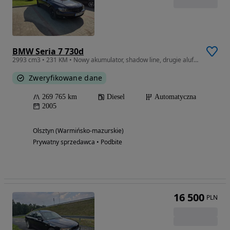
BMW Seria 7 730d
2993 cm3 • 231 KM • Nowy akumulator, shadow line, drugie alufelgi Srebrne + opony letnie,
Zweryfikowane dane
269 765 km
Diesel
Automatyczna
2005
Olsztyn (Warmińsko-mazurskie)
Prywatny sprzedawca • Podbite
16 500
PLN