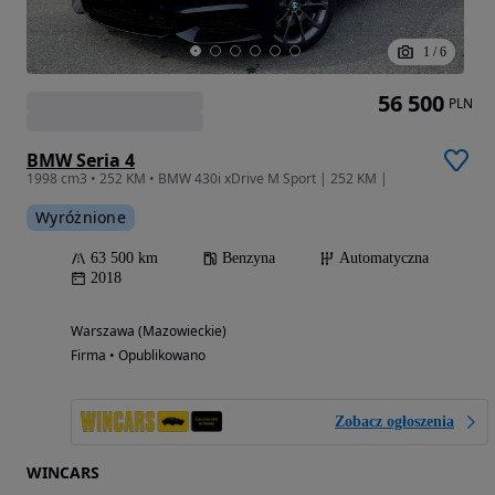
1
/
6
56 500
PLN
BMW Seria 4
1998 cm3 • 252 KM • BMW 430i xDrive M Sport | 252 KM |
Wyróżnione
63 500 km
Benzyna
Automatyczna
2018
Warszawa (Mazowieckie)
Firma • Opublikowano
Zobacz ogłoszenia
WINCARS