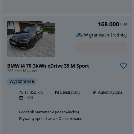
168 000
PLN
W granicach średniej
BMW i4 70.3kWh eDrive 35 M Sport
285 KM • M pakiet
Wyróżnione
17 352 km
Elektryczny
Automatyczna
2024
Grodzisk Mazowiecki (Mazowieckie)
Prywatny sprzedawca • Opublikowano