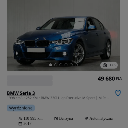
1
/
6
49 680
PLN
BMW Seria 3
1998 cm3 • 252 KM • BMW 330i High Executive M Sport | M Pakiet
Wyróżnione
110 995 km
Benzyna
Automatyczna
2017