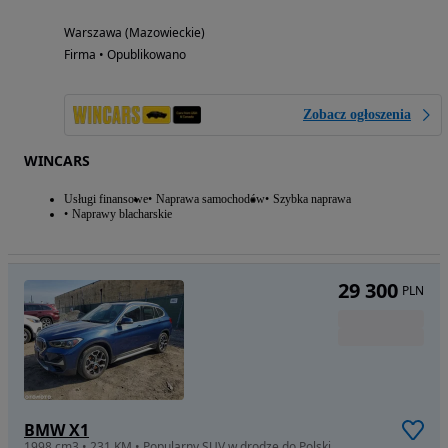
Warszawa (Mazowieckie)
Firma • Opublikowano
Zobacz ogłoszenia
WINCARS
Usługi finansowe
Naprawa samochodów
Szybka naprawa
Naprawy blacharskie
29 300
PLN
BMW X1
1998 cm3 • 231 KM • Popularny SUV w drodze do Polski