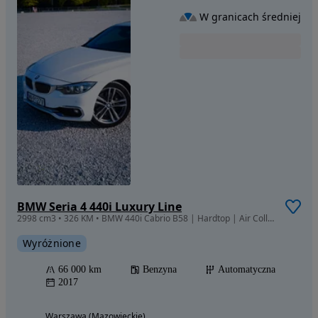
W granicach średniej
BMW Seria 4 440i Luxury Line
2998 cm3 • 326 KM • BMW 440i Cabrio B58 | Hardtop | Air Collar | CarPlay | 66 tys. km
Wyróżnione
66 000 km
Benzyna
Automatyczna
2017
Warszawa (Mazowieckie)