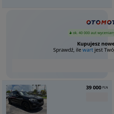
ok. 40 000 aut wycenian
Kupujesz nowe
Sprawdź, ile
wart
jest Twó
39 000
PLN