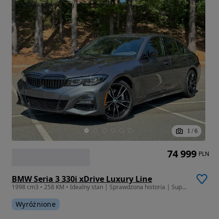
1
/
6
74 999
PLN
BMW Seria 3 330i xDrive Luxury Line
1998 cm3 • 258 KM • Idealny stan | Sprawdzona historia | Super wyposażenie
Wyróżnione