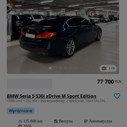
1
/
6
77 700
PLN
BMW Seria 5 530i xDrive M Sport Edition
1998 cm3 • 252 KM • Bezwypadkowy, 2 właściciel, Stan SALONOWY, M Package Plus xDrive
Wyróżnione
135 808 km
Benzyna
Automatyczna
2018