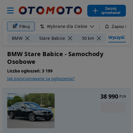
Zacznij
sprzedawać
Wybrane dla Ciebie
Filtruj
Zapisz filt
Wyczyść filtr
BMW
Stare Babice
50 km
BMW Stare Babice - Samochody
Osobowe
Liczba ogłoszeń:
3 199
Jak pozycjonowane są ogłoszenia?
38 990
PLN