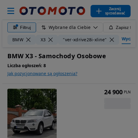
Zacznij
sprzedawać
Wybrane dla Ciebie
Filtruj
Zapisz filt
Wyczyść 
BMW
X3
"ver-xdrive28i-xline"
BMW X3 - Samochody Osobowe
Liczba ogłoszeń:
8
Jak pozycjonowane są ogłoszenia?
24 900
PLN