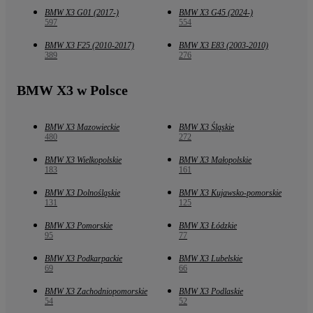
BMW X3 G01 (2017-)
BMW X3 G45 (2024-)
597
554
BMW X3 F25 (2010-2017)
BMW X3 E83 (2003-2010)
389
276
BMW X3 w Polsce
BMW X3 Mazowieckie
BMW X3 Śląskie
480
272
BMW X3 Wielkopolskie
BMW X3 Małopolskie
183
161
BMW X3 Dolnośląskie
BMW X3 Kujawsko-pomorskie
131
125
BMW X3 Pomorskie
BMW X3 Łódzkie
95
77
BMW X3 Podkarpackie
BMW X3 Lubelskie
69
66
BMW X3 Zachodniopomorskie
BMW X3 Podlaskie
54
52