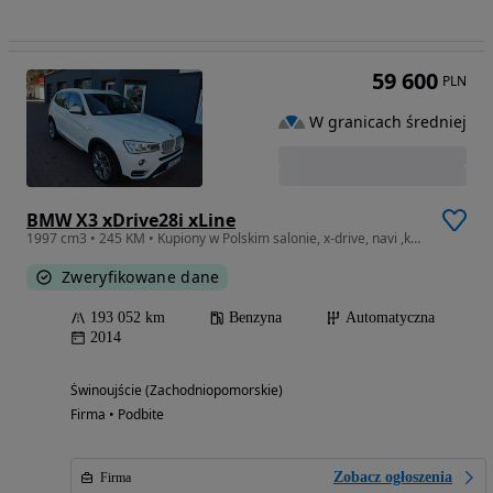
59 600
PLN
W granicach średniej
BMW X3 xDrive28i xLine
1997 cm3 • 245 KM • Kupiony w Polskim salonie, x-drive, navi ,kamera, skóra ,head-up
Zweryfikowane dane
193 052 km
Benzyna
Automatyczna
2014
Świnoujście (Zachodniopomorskie)
Firma • Podbite
Zobacz ogłoszenia
Firma