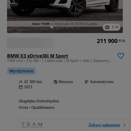
1
/
6
211 900
PLN
BMW X3 xDrive30i M Sport
1998 cm3 • 252 KM • | I właściciel | M Sport | Hak | Gwarancja | Bezwypadkowy | FVAT23% |
Wyróżnione
42 300 km
Benzyna
Automatyczna
2023
Długołęka (Dolnośląskie)
Firma • Opublikowano
Zobacz ogłoszenia