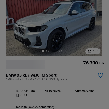
1
/
6
76 300
PLN
BMW X3 xDrive30i M Sport
1998 cm3 • 252 KM • CZYTAĆ OPIS!!! Hybryda
34 000 km
Benzyna
Automatyczna
2023
Toruń (Kujawsko-pomorskie)