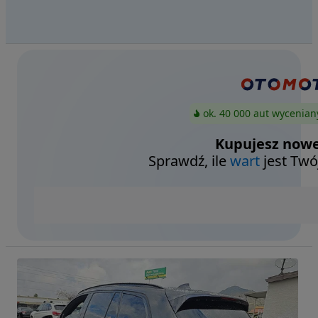
ok. 40 000 aut wycenian
Kupujesz nowe
Sprawdź, ile
wart
jest Twó