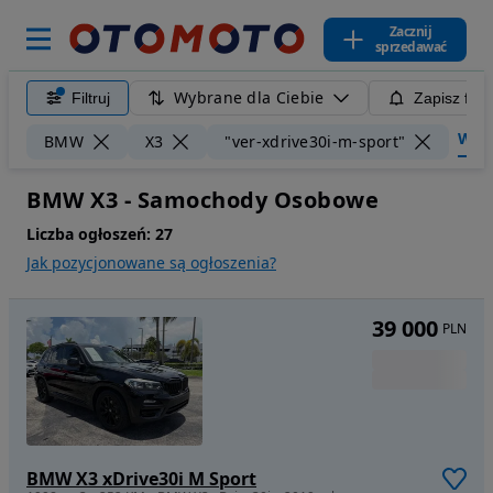
Zacznij
sprzedawać
Wybrane dla Ciebie
Filtruj
Zapisz filt
Wyczy
BMW
X3
"ver-xdrive30i-m-sport"
BMW X3 - Samochody Osobowe
Liczba ogłoszeń:
27
Jak pozycjonowane są ogłoszenia?
39 000
PLN
BMW X3 xDrive30i M Sport