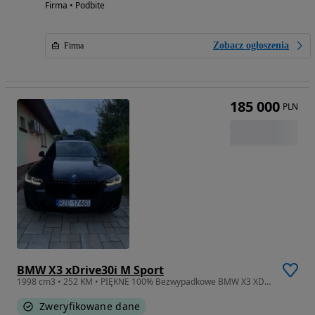
Firma • Podbite
Zobacz ogłoszenia
Firma
185 000
PLN
BMW X3 xDrive30i M Sport
1998 cm3 • 252 KM • PIĘKNE 100% Bezwypadkowe BMW X3 XDRIVE, Mpakiet, 20”, Kamery 360°, M
Zweryfikowane dane