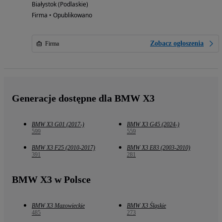
Białystok (Podlaskie)
Firma • Opublikowano
Zobacz ogłoszenia
Firma
Generacje dostępne dla BMW X3
BMW X3 G01 (2017-)
BMW X3 G45 (2024-)
599
559
BMW X3 F25 (2010-2017)
BMW X3 E83 (2003-2010)
391
281
BMW X3 w Polsce
BMW X3 Mazowieckie
BMW X3 Śląskie
485
273