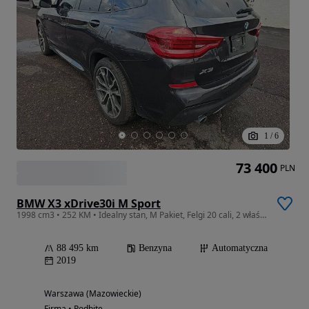
1
/
6
73 400
PLN
BMW X3 xDrive30i M Sport
1998 cm3 • 252 KM • Idealny stan, M Pakiet, Felgi 20 cali, 2 właściciel, WinCars
88 495 km
Benzyna
Automatyczna
2019
Warszawa (Mazowieckie)
Firma • Podbite