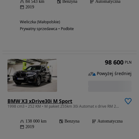
84 543 km
Benzyna
Automatyczna
2019
Wieliczka (Małopolskie)
Prywatny sprzedawca • Podbite
98 600
PLN
Powyżej średniej
BMW X3 xDrive30i M Sport
1998 cm3 • 252 KM • M pakiet 255km 30i Automat x drive RM 20 Polecam szczególnie
138 000 km
Benzyna
Automatyczna
2019