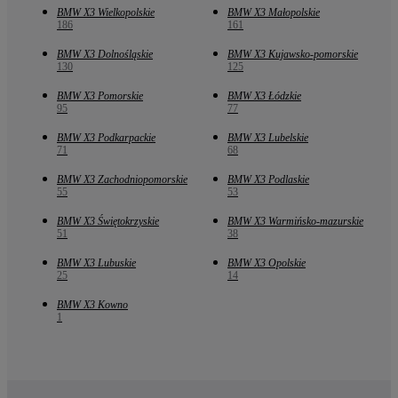
BMW X3 Wielkopolskie
BMW X3 Małopolskie
186
161
BMW X3 Dolnośląskie
BMW X3 Kujawsko-pomorskie
130
125
BMW X3 Pomorskie
BMW X3 Łódzkie
95
77
BMW X3 Podkarpackie
BMW X3 Lubelskie
71
68
BMW X3 Zachodniopomorskie
BMW X3 Podlaskie
55
53
BMW X3 Świętokrzyskie
BMW X3 Warmińsko-mazurskie
51
38
BMW X3 Lubuskie
BMW X3 Opolskie
25
14
BMW X3 Kowno
1