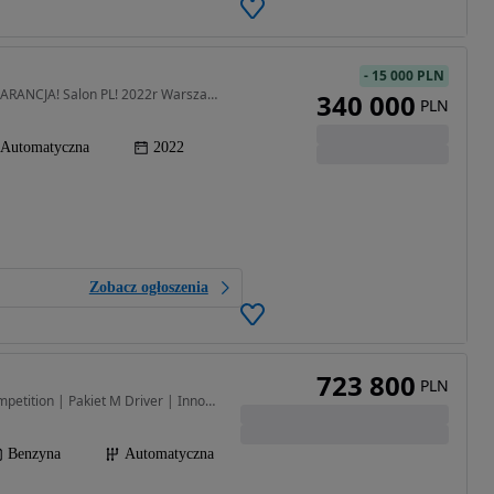
-
15 000 PLN
4395 cm3 • 600 KM • X6M 625KM Competition! GWARANCJA! Salon PL! 2022r Warszawa
340 000
PLN
Automatyczna
2022
Zobacz ogłoszenia
723 800
PLN
4395 cm3 • 600 KM • Competition | Pakiet M Driver | Innowacji | Comfort | Domyki | Hak
Benzyna
Automatyczna