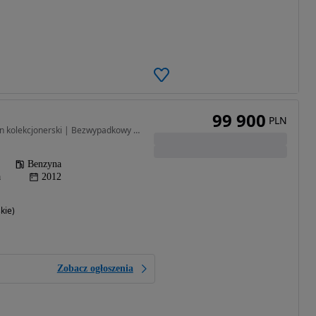
99 900
PLN
4395 cm3 • 554 KM • Stan kolekcjonerski | Bezwypadkowy | Niski przebieg | VAT-Marża
Benzyna
a
2012
kie)
Zobacz ogłoszenia