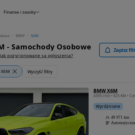
Finanse i zasoby
chody
Finansowanie
Leasing
dy
Narzędzie do wyceny samochodu
tryczne
Raport z inspekcji
obowe
BMW
X6M
m
Raport historii pojazdu
 - Samochody Osobowe
Otomoto News
Zapisz fi
wane
Jak pozycjonowane są ogłoszenia?
X6M
Wyczyść filtry
BMW X6M
Wyróżnione
49 971 km
Automatyczn