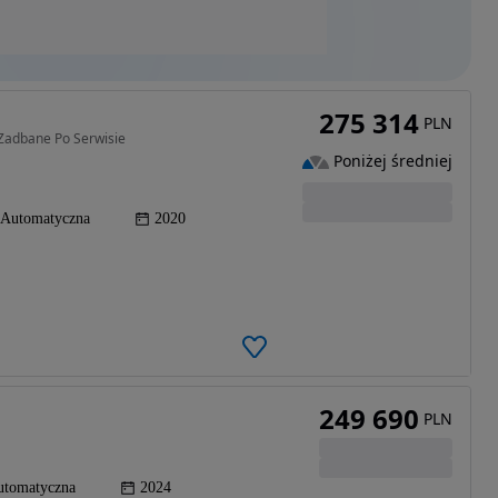
275 314
PLN
Zadbane Po Serwisie
Poniżej średniej
Automatyczna
2020
249 690
PLN
utomatyczna
2024