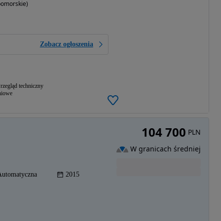
pomorskie)
Zobacz ogłoszenia
rzegląd techniczny
niowe
104 700
PLN
W granicach średniej
Automatyczna
2015