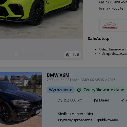
Łasin (Kujawsko-
Firma • Podbite
SafeAuto.pl
Usługi finansowe
P
Usługi ubezpiecze
1
/
6
BMW X6M
2993 cm3 • 381 KM • BMW X6 M50D z 2015
Wyróżnione
Zweryfikowane dane
192 600 km
Diesel
Siedlce (Mazowieckie)
Prywatny sprzedawca • Opublikowano