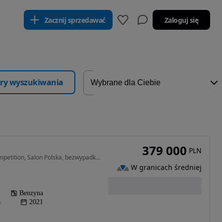
Zacznij sprzedawać
Zaloguj się
ltry wyszukiwania
379 000
PLN
4395 cm3 • 625 KM • Competition, Salon Polska, bezwypadkowa, FV23%, SafeAuto.pl
W granicach średniej
Benzyna
a
2021