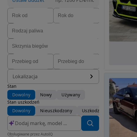
Ustaw budżet
np. 1200 PLN/mc
Lokalizacja
Stan
Dowolny
Nowy
Używany
Stan uszkodzeń
Dowolny
Nieuszkodzony
Uszkodzony
Obsługiwane przez AutoIQ