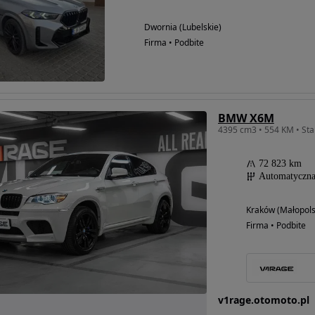
Dwornia (Lubelskie)
Firma • Podbite
BMW X6M
72 823 km
Automatyczn
Kraków (Małopols
Firma • Podbite
v1rage.otomoto.pl