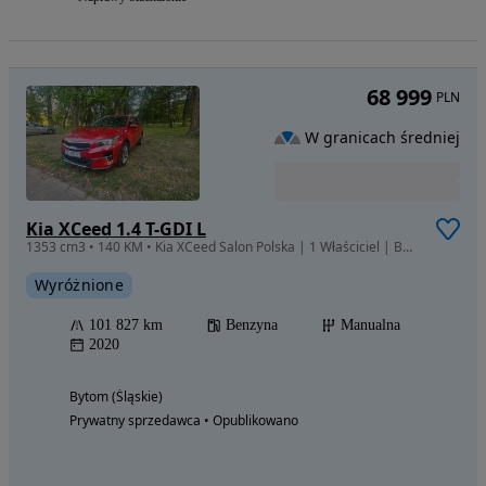
68 999
PLN
W granicach średniej
Kia XCeed 1.4 T-GDI L
1353 cm3 • 140 KM • Kia XCeed Salon Polska | 1 Właściciel | Bogata wersja | Full LED | Hak
Wyróżnione
101 827 km
Benzyna
Manualna
2020
Bytom (Śląskie)
Prywatny sprzedawca • Opublikowano