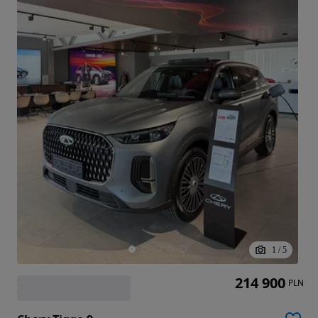
1
/
5
214 900
PLN