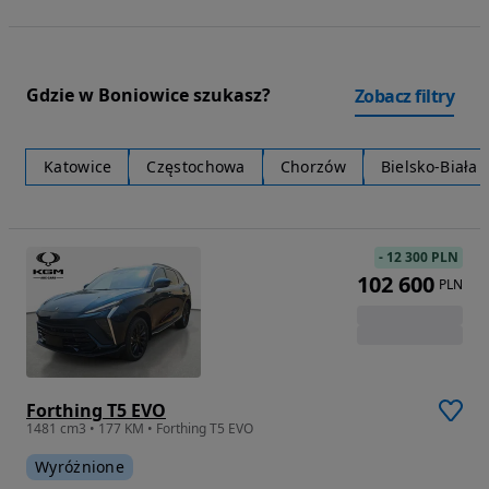
Gdzie w Boniowice szukasz?
Zobacz filtry
Katowice
Częstochowa
Chorzów
Bielsko-Biała
-
12 300 PLN
102 600
PLN
Forthing T5 EVO
1481 cm3 • 177 KM • Forthing T5 EVO
Wyróżnione