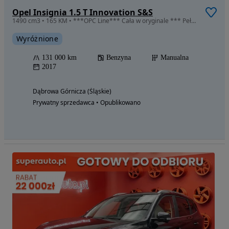
Opel Insignia 1.5 T Innovation S&S
1490 cm3 • 165 KM • ***OPC Line*** Cała w oryginale *** Pełny serwis *** Ś l i c z n a ***
Wyróżnione
131 000 km
Benzyna
Manualna
2017
Dąbrowa Górnicza (Śląskie)
Prywatny sprzedawca • Opublikowano