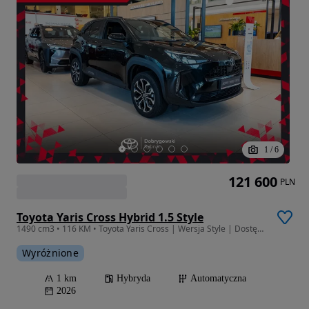
1
/
6
121 600
PLN
Toyota Yaris Cross Hybrid 1.5 Style
1490 cm3 • 116 KM • Toyota Yaris Cross | Wersja Style | Dostępna od ręki
Wyróżnione
1 km
Hybryda
Automatyczna
2026