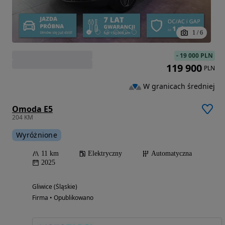
1
/
6
-
19 000 PLN
119 900
PLN
W granicach średniej
Omoda E5
204 KM
Wyróżnione
11 km
Elektryczny
Automatyczna
2025
Gliwice (Śląskie)
Firma • Opublikowano