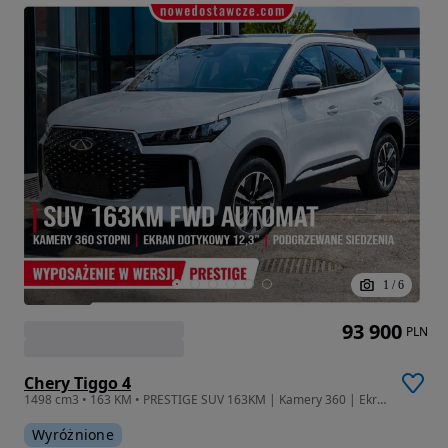
1
/
6
93 900
PLN
Chery Tiggo 4
1498 cm3 • 163 KM • PRESTIGE SUV 163KM | Kamery 360 | Ekran 12,3" | Podgrzewane Siedzenia
Wyróżnione