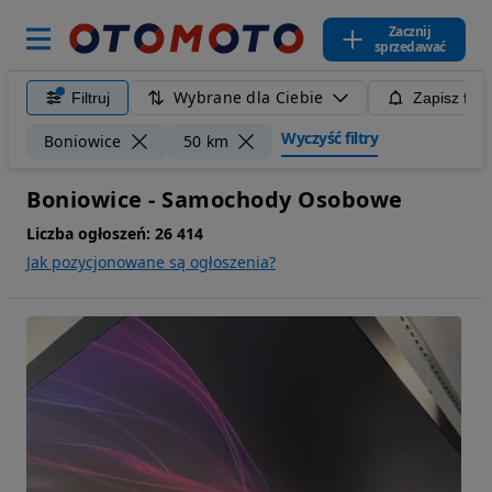
Zacznij
sprzedawać
Wybrane dla Ciebie
Filtruj
Zapisz filt
Wyczyść filtry
Boniowice
50 km
Boniowice - Samochody Osobowe
Liczba ogłoszeń:
26 414
Jak pozycjonowane są ogłoszenia?