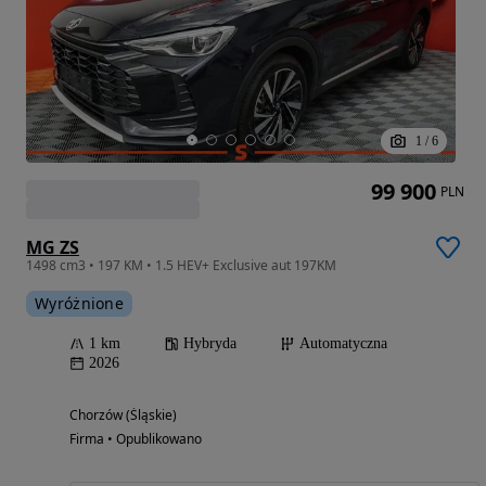
1
/
6
99 900
PLN
MG ZS
1498 cm3 • 197 KM • 1.5 HEV+ Exclusive aut 197KM
Wyróżnione
1 km
Hybryda
Automatyczna
2026
Chorzów (Śląskie)
Firma • Opublikowano