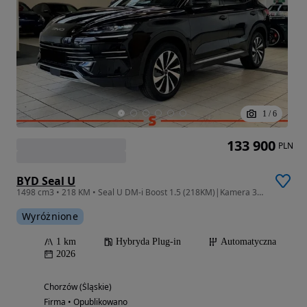
1
/
6
133 900
PLN
BYD Seal U
1498 cm3 • 218 KM • Seal U DM-i Boost 1.5 (218KM)|Kamera 360!
Wyróżnione
1 km
Hybryda Plug-in
Automatyczna
2026
Chorzów (Śląskie)
Firma • Opublikowano