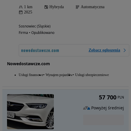
1 km
Hybryda
Automatyczna
2025
Sosnowiec (Śląskie)
Firma • Opublikowano
Zobacz ogłoszenia
Nowedostawcze.com
Usługi finansowe
Wynajem pojazdów
Usługi ubezpieczeniowe
57 700
PLN
Powyżej średniej