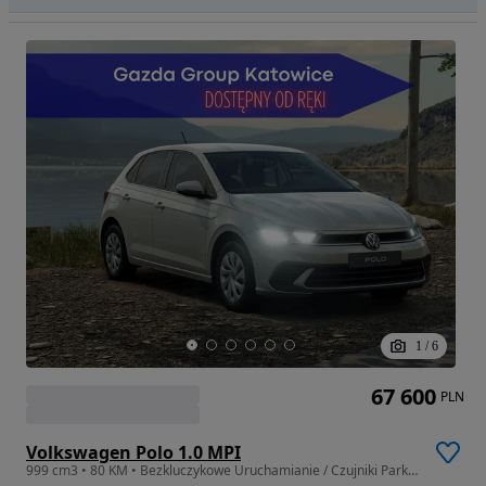
1
/
6
67 600
PLN
Volkswagen Polo 1.0 MPI
999 cm3 • 80 KM • Bezkluczykowe Uruchamianie / Czujniki Parkowania / Koło Zapasowe /