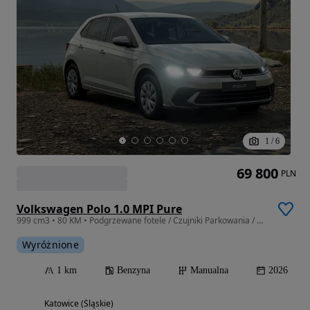
1
/
6
69 800
PLN
Volkswagen Polo 1.0 MPI Pure
999 cm3 • 80 KM • Podgrzewane fotele / Czujniki Parkowania / Koło Zapasowe / CarPlay
Wyróżnione
1 km
Benzyna
Manualna
2026
Katowice (Śląskie)