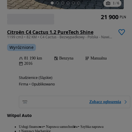
1
/
6
21 900
PLN
Citroën C4 Cactus 1.2 PureTech Shine
1199 cm3 • 82 KM • C4 Cactus - Bezwypadkowy - Polska - Nawigacja
Wyróżnione
81 190 km
Benzyna
Manualna
2016
Studzienice (Śląskie)
Firma • Opublikowano
Zobacz ogłoszenia
Witpol Auto
Usługi finansowe
Naprawa samochodów
Szybka naprawa
Naprawy blacharskie