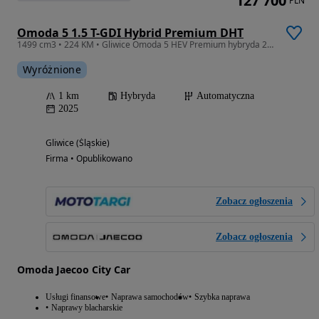
127 700
PLN
Omoda 5 1.5 T-GDI Hybrid Premium DHT
1499 cm3 • 224 KM • Gliwice Omoda 5 HEV Premium hybryda 224KM od ręki różne lakiery
Wyróżnione
1 km
Hybryda
Automatyczna
2025
Gliwice (Śląskie)
Firma • Opublikowano
Zobacz ogłoszenia
Zobacz ogłoszenia
Omoda Jaecoo City Car
Usługi finansowe
Naprawa samochodów
Szybka naprawa
Naprawy blacharskie