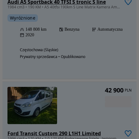
Audi A5 Sportback 40 TFSI S tronic S line
1984 cm3 • 190 KM • A5 40tfsi 190km S Line Matrix Kamera Ambient
Wyróżnione
148 808 km
Benzyna
Automatyczna
2020
Częstochowa (Śląskie)
Prywatny sprzedawca • Opublikowano
42 900
PLN
Ford Transit Custom 290 L1H1 Limited
1996 cm3 • 170 KM • 2.0 170 KM Podgrzewane fotele , tempomat , automatyczne światła