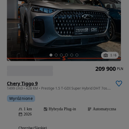
1
/
6
209 900
PLN
Chery Tiggo 9
1499 cm3 • 428 KM • Prestige 1.5 T-GDI Super Hybrid DHT 7os. 428KM
Wyróżnione
1 km
Hybryda Plug-in
Automatyczna
2026
Chorzów (Śląskie)