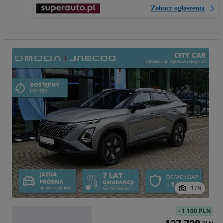
Zobacz ogłoszenia
1
/
6
-
1 100 PLN