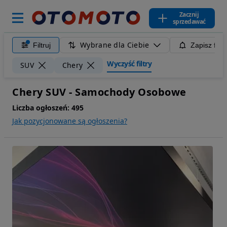
Zacznij
sprzedawać
Wybrane dla Ciebie
Filtruj
Zapisz filt
Wyczyść filtry
SUV
Chery
Chery SUV - Samochody Osobowe
Liczba ogłoszeń:
495
Jak pozycjonowane są ogłoszenia?