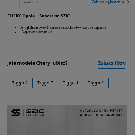
Zobacz ogłoszenia
CHERY Opole | Sebastian SZIC
Usługi finansowe
Naprawa samochodów
Szybka naprawa
Naprawy blacharskie
Jaie modele Chery lubisz?
Zobacz filtry
Tiggo 8
Tiggo 7
Tiggo 4
Tiggo 9