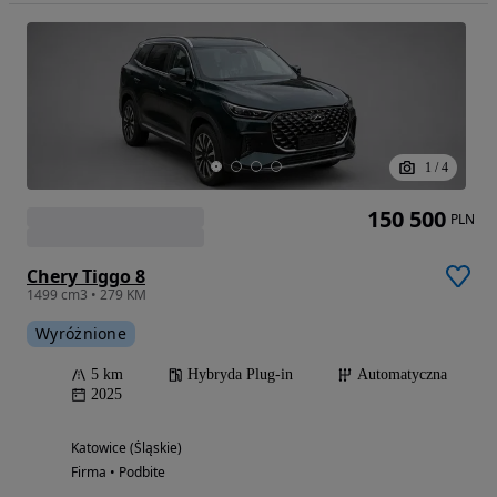
1
/
4
150 500
PLN
Chery Tiggo 8
1499 cm3 • 279 KM
Wyróżnione
5 km
Hybryda Plug-in
Automatyczna
2025
Katowice (Śląskie)
Firma • Podbite