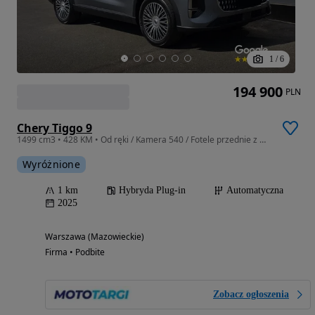
1
/
6
194 900
PLN
Chery Tiggo 9
1499 cm3 • 428 KM • Od ręki / Kamera 540 / Fotele przednie z masażem / Głośniki Sony /
Wyróżnione
1 km
Hybryda Plug-in
Automatyczna
2025
Warszawa (Mazowieckie)
Firma • Podbite
Zobacz ogłoszenia