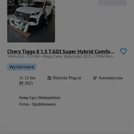
Chery Tiggo 8 1.5 T-GDI Super Hybrid Comfort DCT
1499 cm3 • 279 KM • Mega Cena, Wyprzedaż 2025, 279KM Benzyna Plug-in
Wyróżnione
12 km
Hybryda Plug-in
Automatyczna
2025
Nowy Sącz (Małopolskie)
Firma • Opublikowano