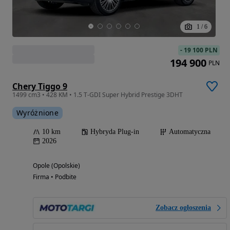
1
/
6
-
19 100 PLN
194 900
PLN
Chery Tiggo 9
1499 cm3 • 428 KM • 1.5 T-GDI Super Hybrid Prestige 3DHT
Wyróżnione
10 km
Hybryda Plug-in
Automatyczna
2026
Opole (Opolskie)
Firma • Podbite
Zobacz ogłoszenia