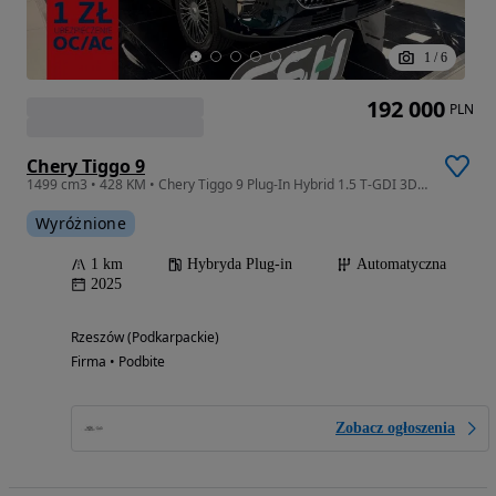
1
/
6
192 000
PLN
Chery Tiggo 9
1499 cm3 • 428 KM • Chery Tiggo 9 Plug-In Hybrid 1.5 T-GDI 3DHT AWD Prestige
Wyróżnione
1 km
Hybryda Plug-in
Automatyczna
2025
Rzeszów (Podkarpackie)
Firma • Podbite
Zobacz ogłoszenia