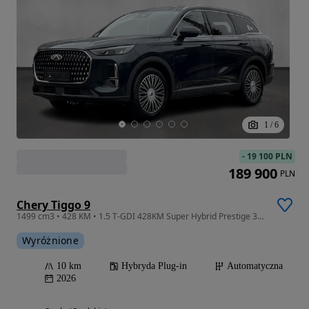
1
/
6
-
19 100 PLN
189 900
PLN
Chery Tiggo 9
1499 cm3 • 428 KM • 1.5 T-GDI 428KM Super Hybrid Prestige 3DHT
Wyróżnione
10 km
Hybryda Plug-in
Automatyczna
2026