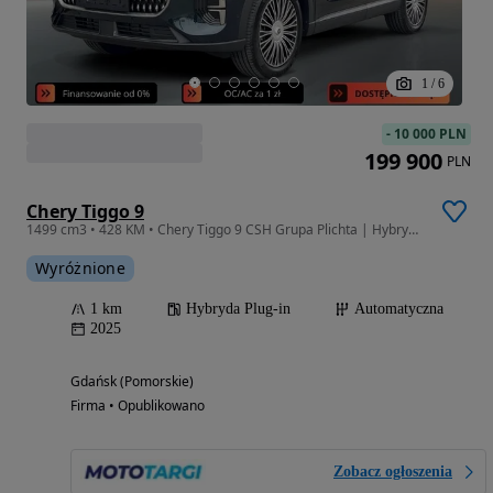
1
/
6
-
10 000 PLN
199 900
PLN
Chery Tiggo 9
1499 cm3 • 428 KM • Chery Tiggo 9 CSH Grupa Plichta | Hybryda | Dostępne od ręki !
Wyróżnione
1 km
Hybryda Plug-in
Automatyczna
2025
Gdańsk (Pomorskie)
Firma • Opublikowano
Zobacz ogłoszenia