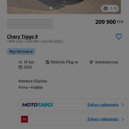
1
/
6
209 900
PLN
Chery Tiggo 9
1499 cm3 • 428 KM • rocznik 2026 !
Wyróżnione
10 km
Hybryda Plug-in
Automatyczna
2026
Katowice (Śląskie)
Firma • Podbite
Zobacz ogłoszenia
Zobacz ogłoszenia