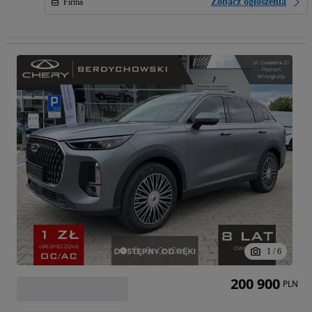
Zobacz ogłoszenia
Firma
1
/
6
200 900
PLN