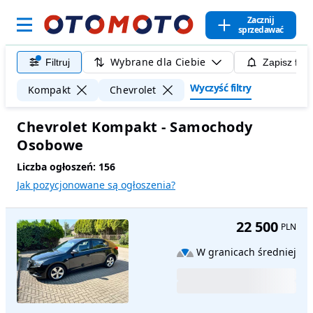
Zacznij
sprzedawać
Wybrane dla Ciebie
Filtruj
Zapisz filt
Wyczyść filtry
Kompakt
Chevrolet
Chevrolet Kompakt - Samochody
Osobowe
Liczba ogłoszeń:
156
Jak pozycjonowane są ogłoszenia?
22 500
PLN
W granicach średniej