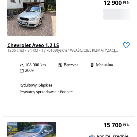
12 900
PLN
Chevrolet Aveo 1.2 LS
1206 cm3 • 84 KM • Tylko108tyśkm 1WŁAŚCICIEL KLIMATYZACJA 1.2B 5DRZWI 2009 Zadbany LS ALU
108 000 km
Benzyna
Manualna
2009
Rydułtowy (Śląskie)
Prywatny sprzedawca • Podbite
15 700
PLN
Poniżej średniej