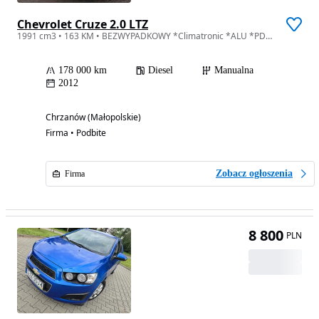
Chevrolet Cruze 2.0 LTZ
1991 cm3 • 163 KM • BEZWYPADKOWY *Climatronic *ALU *PDC *Serwis *Gwarancja
178 000 km
Diesel
Manualna
2012
Chrzanów (Małopolskie)
Firma • Podbite
Zobacz ogłoszenia
Firma
8 800
PLN