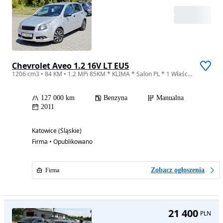
Chevrolet Aveo 1.2 16V LT EU5
1206 cm3 • 84 KM • 1.2 MPi 85KM * KLIMA * Salon PL * 1 Właściciel * Stan Super * 2011r *
127 000 km
Benzyna
Manualna
2011
Katowice (Śląskie)
Firma • Opublikowano
Zobacz ogłoszenia
Firma
21 400
PLN