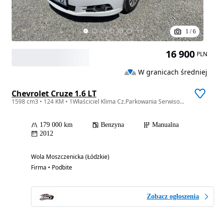
1
/
6
16 900
PLN
W granicach średniej
Chevrolet Cruze 1.6 LT
1598 cm3 • 124 KM • 1Właściciel Klima Cz.Parkowania Serwisowany StanBDB MożliweRATY
179 000 km
Benzyna
Manualna
2012
Wola Moszczenicka (Łódzkie)
Firma • Podbite
Zobacz ogłoszenia