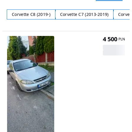
Corvette C8 (2019-)
Corvette C7 (2013-2019)
Corvet
4 500
PLN