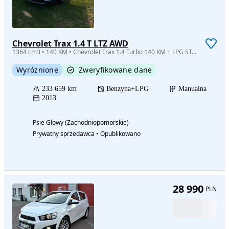
Chevrolet Trax 1.4 T LTZ AWD
1364 cm3 • 140 KM • Chevrolet Trax 1.4 Turbo 140 KM + LPG STAG | 2013 | II właściciel | 23
Wyróżnione
Zweryfikowane dane
233 659 km
Benzyna+LPG
Manualna
2013
Psie Głowy (Zachodniopomorskie)
Prywatny sprzedawca • Opublikowano
28 990
PLN