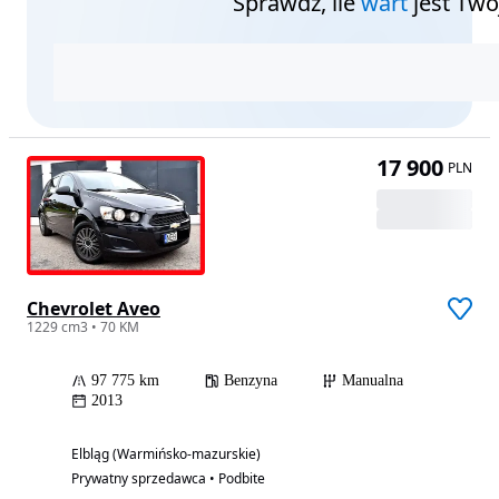
Sprawdź, ile
wart
jest Twó
17 900
PLN
Chevrolet Aveo
1229 cm3 • 70 KM
97 775 km
Benzyna
Manualna
2013
Elbląg (Warmińsko-mazurskie)
Prywatny sprzedawca • Podbite