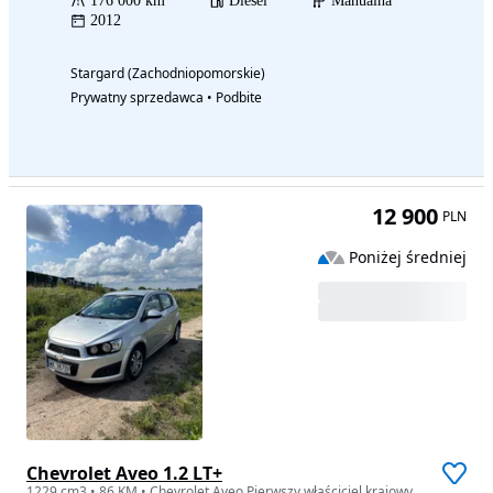
176 000 km
Diesel
Manualna
2012
Stargard (Zachodniopomorskie)
Prywatny sprzedawca • Podbite
12 900
PLN
Poniżej średniej
Chevrolet Aveo 1.2 LT+
1229 cm3 • 86 KM • Chevrolet Aveo Pierwszy właściciel krajowy