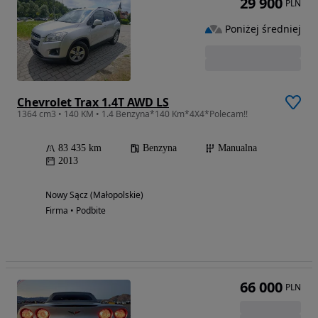
29 900
PLN
Poniżej średniej
Chevrolet Trax 1.4T AWD LS
1364 cm3 • 140 KM • 1.4 Benzyna*140 Km*4X4*Polecam!!
83 435 km
Benzyna
Manualna
2013
Nowy Sącz (Małopolskie)
Firma • Podbite
66 000
PLN