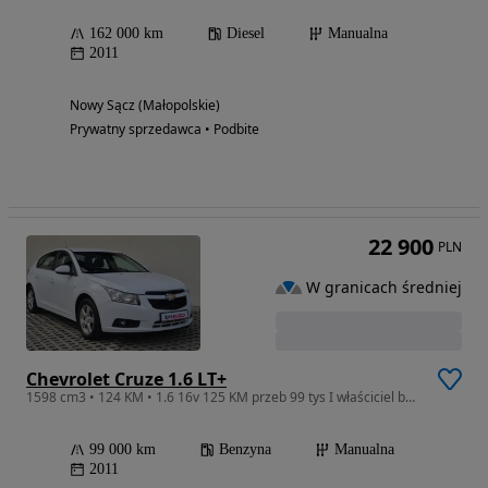
162 000 km
Diesel
Manualna
2011
Nowy Sącz (Małopolskie)
Prywatny sprzedawca • Podbite
22 900
PLN
W granicach średniej
Chevrolet Cruze 1.6 LT+
1598 cm3 • 124 KM • 1.6 16v 125 KM przeb 99 tys I właściciel bezwyp Z SALONU OPLA
99 000 km
Benzyna
Manualna
2011