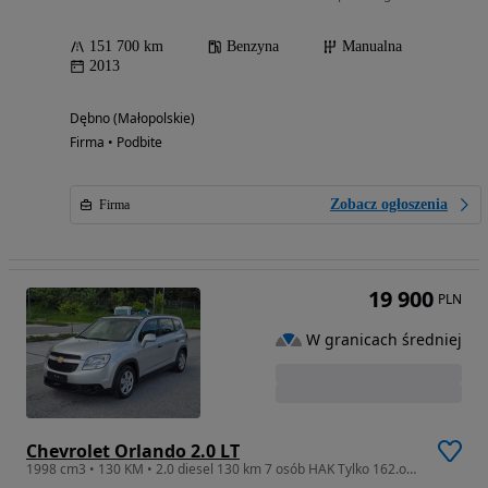
151 700 km
Benzyna
Manualna
2013
Dębno (Małopolskie)
Firma • Podbite
Zobacz ogłoszenia
Firma
19 900
PLN
W granicach średniej
Chevrolet Orlando 2.0 LT
1998 cm3 • 130 KM • 2.0 diesel 130 km 7 osób HAK Tylko 162.ooo km Stan Wzorowy