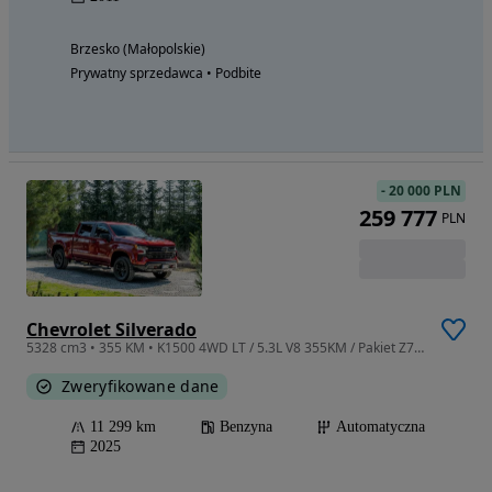
Brzesko (Małopolskie)
Prywatny sprzedawca • Podbite
-
20 000 PLN
259 777
PLN
Chevrolet Silverado
5328 cm3 • 355 KM • K1500 4WD LT / 5.3L V8 355KM / Pakiet Z71 / Długa paka / PL MENU / FV
Zweryfikowane dane
11 299 km
Benzyna
Automatyczna
2025