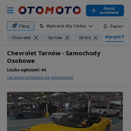
Zacznij
sprzedawać
Wybrane dla Ciebie
Filtruj
Zapisz filt
Wyczyść filtry
Chevrolet
Tarnów
50 km
Chevrolet Tarnów - Samochody
Osobowe
Liczba ogłoszeń:
44
Jak pozycjonowane są ogłoszenia?