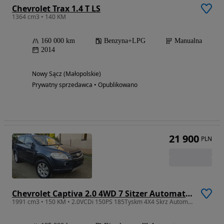
Chevrolet Trax 1.4 T LS
1364 cm3 • 140 KM
160 000 km
Benzyna+LPG
Manualna
2014
Nowy Sącz (Małopolskie)
Prywatny sprzedawca • Opublikowano
21 900
PLN
Chevrolet Captiva 2.0 4WD 7 Sitzer Automatik LT Exclusive
1991 cm3 • 150 KM • 2.0VCDi 150PS 185Tyskm 4X4 Skrz Automat Oryg Lakier Zero Korozji