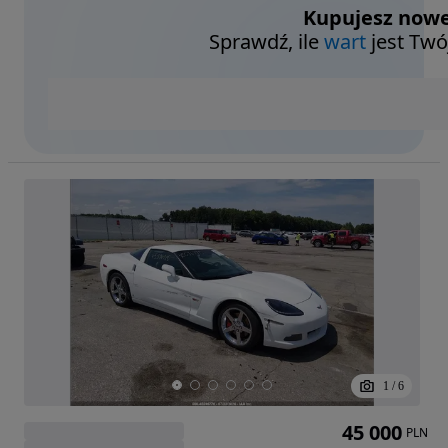
Kupujesz nowe
Sprawdź, ile
wart
jest Twó
1
/
6
45 000
PLN