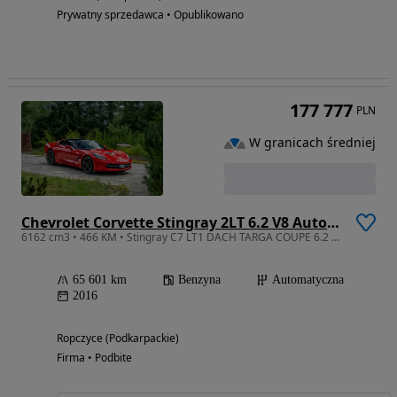
Prywatny sprzedawca • Opublikowano
177 777
PLN
W granicach średniej
Chevrolet Corvette Stingray 2LT 6.2 V8 Automatik
6162 cm3 • 466 KM • Stingray C7 LT1 DACH TARGA COUPE 6.2 V8 462KM / RWD / 2016 / FV MARŻA
65 601 km
Benzyna
Automatyczna
2016
Ropczyce (Podkarpackie)
Firma • Podbite