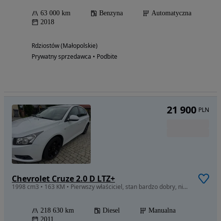
63 000 km
Benzyna
Automatyczna
2018
Rdziostów (Małopolskie)
Prywatny sprzedawca • Podbite
21 900
PLN
Chevrolet Cruze 2.0 D LTZ+
1998 cm3 • 163 KM • Pierwszy właściciel, stan bardzo dobry, nie wymaga wkładu finansowego
218 630 km
Diesel
Manualna
2011