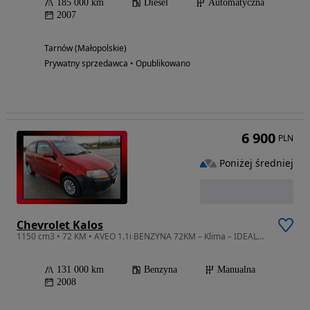
185 000 km
Diesel
Automatyczna
2007
Tarnów (Małopolskie)
Prywatny sprzedawca • Opublikowano
6 900
PLN
Poniżej średniej
Chevrolet Kalos
1150 cm3 • 72 KM • AVEO 1.1i BENZYNA 72KM – Klima – IDEALNA – Okazja z Niemiec
131 000 km
Benzyna
Manualna
2008