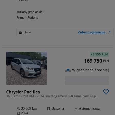
Kuriany (Podlaskie)
Firma • Podbite
Zobacz ogłoszenia
Firma
-
3 150 PLN
169 750
PLN
W granicach średniej
Chrysler Pacifica
3605 cm3 • 291 KM • 2024 Limited,kamery 360,sama parkuje.panorama,wentylowane fotele
30 609 km
Benzyna
Automatyczna
2024