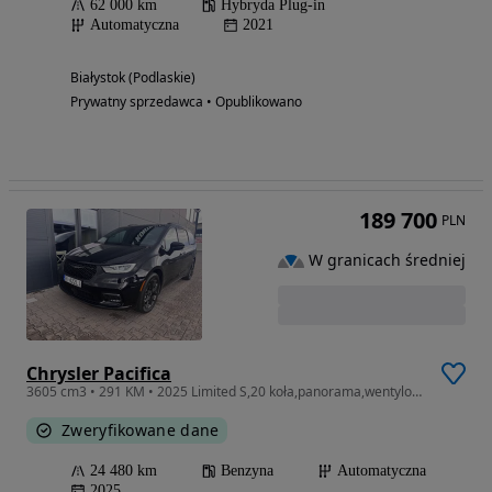
62 000 km
Hybryda Plug-in
Automatyczna
2021
Białystok (Podlaskie)
Prywatny sprzedawca • Opublikowano
189 700
PLN
W granicach średniej
Chrysler Pacifica
3605 cm3 • 291 KM • 2025 Limited S,20 koła,panorama,wentylowane fotele
Zweryfikowane dane
24 480 km
Benzyna
Automatyczna
2025