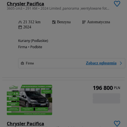
Chrysler Pacifica
3605 cm3 • 291 KM • 2024 Limited ,panorama ,wentylowane fotele,21 tys km
21 312 km
Benzyna
Automatyczna
2024
Kuriany (Podlaskie)
Firma • Podbite
Zobacz ogłoszenia
Firma
196 800
PLN
Chrysler Pacifica