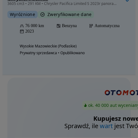
3605 cm3 • 291 KM • Chrysler Pacifica Limited S 2023r panorama odkurzacz jak nowy
Wyróżnione
Zweryfikowane dane
76 000 km
Benzyna
Automatyczna
2023
Wysokie Mazowieckie (Podlaskie)
Prywatny sprzedawca • Opublikowano
ok. 40 000 aut wycenian
Kupujesz nowe
Sprawdź, ile
wart
jest Twó