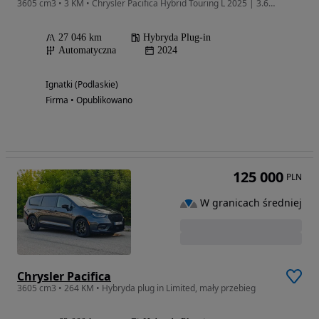
3605 cm3 • 3 KM • Chrysler Pacifica Hybrid Touring L 2025 | 3.6 V6 Plug-In | Czarny | Za
27 046 km
Hybryda Plug-in
Automatyczna
2024
Ignatki (Podlaskie)
Firma • Opublikowano
125 000
PLN
W granicach średniej
Chrysler Pacifica
3605 cm3 • 264 KM • Hybryda plug in Limited, mały przebieg