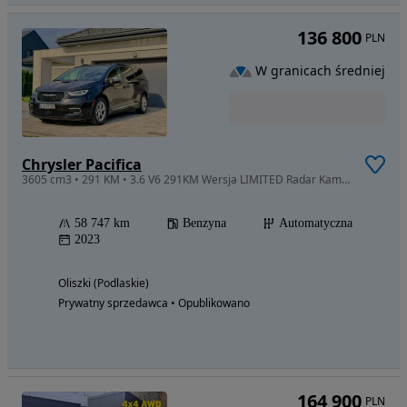
136 800
PLN
W granicach średniej
Chrysler Pacifica
3605 cm3 • 291 KM • 3.6 V6 291KM Wersja LIMITED Radar Kamera Full Led Navi 2023R
58 747 km
Benzyna
Automatyczna
2023
Oliszki (Podlaskie)
Prywatny sprzedawca • Opublikowano
164 900
PLN