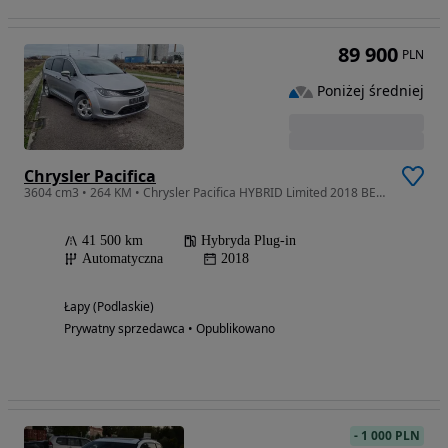
89 900
PLN
Poniżej średniej
Chrysler Pacifica
3604 cm3 • 264 KM • Chrysler Pacifica HYBRID Limited 2018 BEZWYPADKOWA Bogate wyposażenie
41 500 km
Hybryda Plug-in
Automatyczna
2018
Łapy (Podlaskie)
Prywatny sprzedawca • Opublikowano
-
1 000 PLN