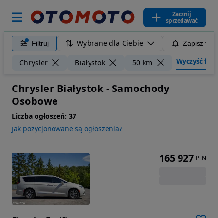
Zacznij
sprzedawać
Wybrane dla Ciebie
Filtruj
Zapisz filt
Wyczyść filtr
Chrysler
Białystok
50 km
Chrysler Białystok - Samochody
Osobowe
Liczba ogłoszeń:
37
Jak pozycjonowane są ogłoszenia?
165 927
PLN