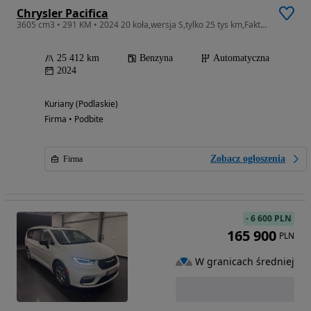
Chrysler Pacifica
3605 cm3 • 291 KM • 2024 20 koła,wersja S,tylko 25 tys km,Faktura VAT 23%
25 412 km
Benzyna
Automatyczna
2024
Kuriany (Podlaskie)
Firma • Podbite
Zobacz ogłoszenia
Firma
-
6 600 PLN
165 900
PLN
W granicach średniej