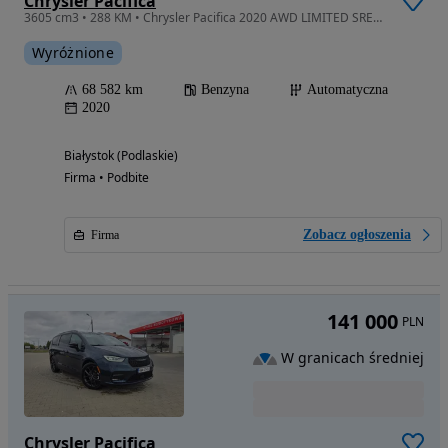
Chrysler Pacifica
3605 cm3 • 288 KM • Chrysler Pacifica 2020 AWD LIMITED SREBRNY perła
Wyróżnione
68 582 km
Benzyna
Automatyczna
2020
Białystok (Podlaskie)
Firma • Podbite
Zobacz ogłoszenia
Firma
141 000
PLN
W granicach średniej
Chrysler Pacifica