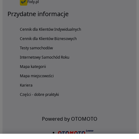
Fixly.pl
Przydatne informacje
Cennik dla Klientów Indywidualnych
Cennik dla Klientów Biznesowych
Testy samochodów
Internetowy Samochód Roku
Mapa kategorii
Mapa miejscowości
Kariera
Części - dobre praktyki
Powered by OTOMOTO