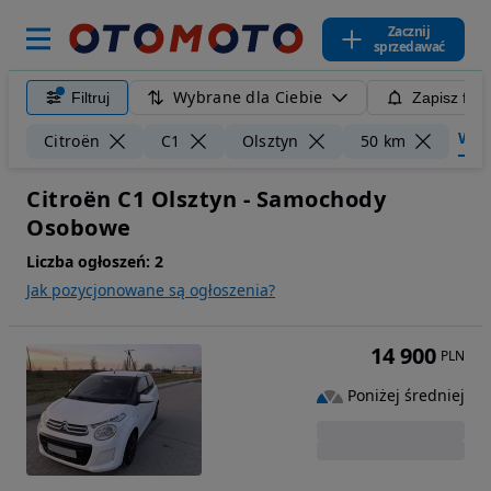
Zacznij
sprzedawać
Wybrane dla Ciebie
Filtruj
Zapisz filt
Wycz
Citroën
C1
Olsztyn
50 km
Citroën C1 Olsztyn - Samochody
Osobowe
Liczba ogłoszeń:
2
Jak pozycjonowane są ogłoszenia?
14 900
PLN
Poniżej średniej