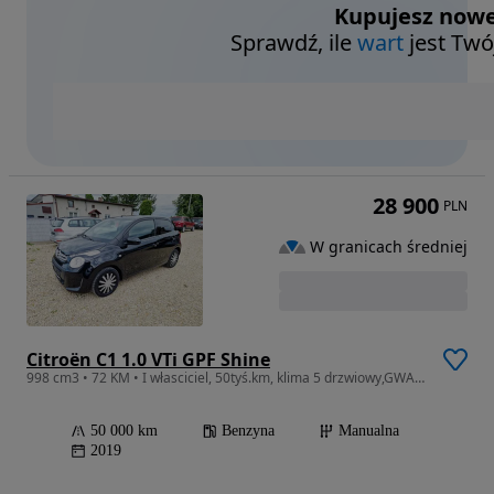
Kupujesz nowe
Sprawdź, ile
wart
jest Twó
28 900
PLN
W granicach średniej
Citroën C1 1.0 VTi GPF Shine
998 cm3 • 72 KM • I własciciel, 50tyś.km, klima 5 drzwiowy,GWARANCJA
50 000 km
Benzyna
Manualna
2019