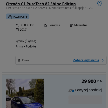
Citroën C1 PureTech 82 Shine Edition
1199 cm3 • 82 KM • 1.2 82KM LEDY/tablet/alumki/full opcja/BEZWYPADKOWY/SERWIS/super stan
Wyróżnione
90 000 km
Benzyna
Manualna
2017
Rybnik (Śląskie)
Firma • Podbite
Zobacz ogłoszenia
Firma
29 900
PLN
Powyżej średniej