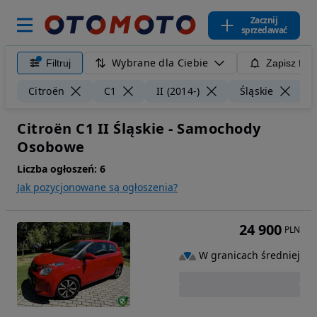
Zacznij
sprzedawać
Wybrane dla Ciebie
Filtruj
Zapisz filt
Wy
Citroën
C1
II (2014-)
Śląskie
Citroën C1 II Śląskie - Samochody
Osobowe
Liczba ogłoszeń:
6
Jak pozycjonowane są ogłoszenia?
24 900
PLN
W granicach średniej