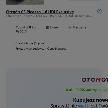
Citroën C3 Picasso 1.6 HDi Exclusive
1560 cm3 • 92 KM • CITROËN C3 PICASSO 1.6 HDi / 66kw / 90KM / 250tys
254 000 km
Diesel
Manualna
2010
Częstochowa (Śląskie)
Prywatny sprzedawca • Opublikowano
ok. 40 000 aut wycenian
Kupujesz nowe
Sprawdź, ile
wart
jest Twó