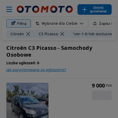
Zacznij
sprzedawać
Wybrane dla Ciebie
Filtruj
Zapisz filt
Citroën
C3 Picasso
"ver-1-6-hdi-exclusive"
Citroën C3 Picasso - Samochody
Osobowe
Liczba ogłoszeń:
6
Jak pozycjonowane są ogłoszenia?
9 000
PLN