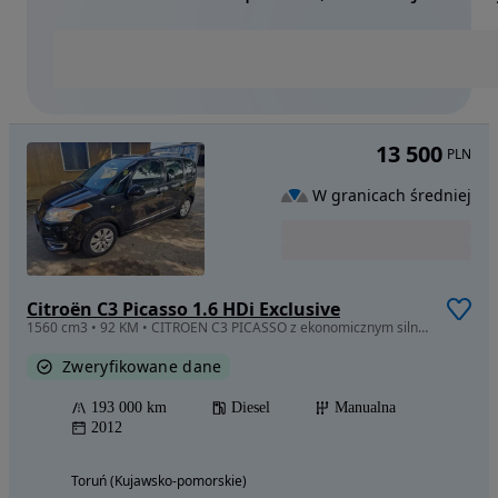
13 500
PLN
W granicach średniej
Citroën C3 Picasso 1.6 HDi Exclusive
1560 cm3 • 92 KM • CITROEN C3 PICASSO z ekonomicznym silnikiem diesla 1.6 HDi o mocy 92KM
Zweryfikowane dane
193 000 km
Diesel
Manualna
2012
Toruń (Kujawsko-pomorskie)