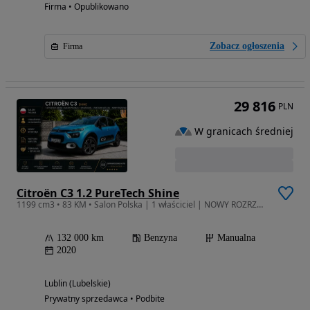
Firma • Opublikowano
Zobacz ogłoszenia
Firma
29 816
PLN
W granicach średniej
Citroën C3 1.2 PureTech Shine
1199 cm3 • 83 KM • Salon Polska | 1 właściciel | NOWY ROZRZĄD | FV 23% | CERAMIKA
132 000 km
Benzyna
Manualna
2020
Lublin (Lubelskie)
Prywatny sprzedawca • Podbite