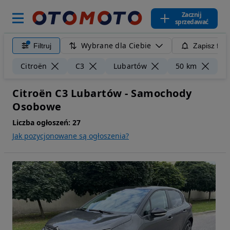
Zacznij
sprzedawać
Wybrane dla Ciebie
Filtruj
Zapisz filt
Wy
Citroën
C3
Lubartów
50 km
Citroën C3 Lubartów - Samochody
Osobowe
Liczba ogłoszeń:
27
Jak pozycjonowane są ogłoszenia?