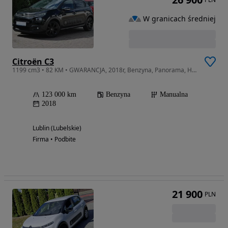
W granicach średniej
Citroën C3
1199 cm3 • 82 KM • GWARANCJA, 2018r, Benzyna, Panorama, Hands-free, Apple Car play !!!
123 000 km
Benzyna
Manualna
2018
Lublin (Lubelskie)
Firma • Podbite
21 900
PLN