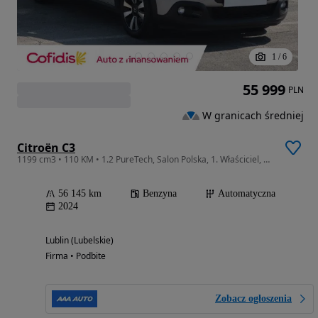
1
/
6
55 999
PLN
W granicach średniej
Citroën C3
1199 cm3 • 110 KM • 1.2 PureTech, Salon Polska, 1. Właściciel, Automat, VAT 23%,
56 145 km
Benzyna
Automatyczna
2024
Lublin (Lubelskie)
Firma • Podbite
Zobacz ogłoszenia