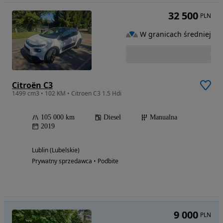
32 500
PLN
W granicach średniej
Citroën C3
1499 cm3 • 102 KM • Citroen C3 1.5 Hdi
105 000 km
Diesel
Manualna
2019
Lublin (Lubelskie)
Prywatny sprzedawca • Podbite
9 000
PLN