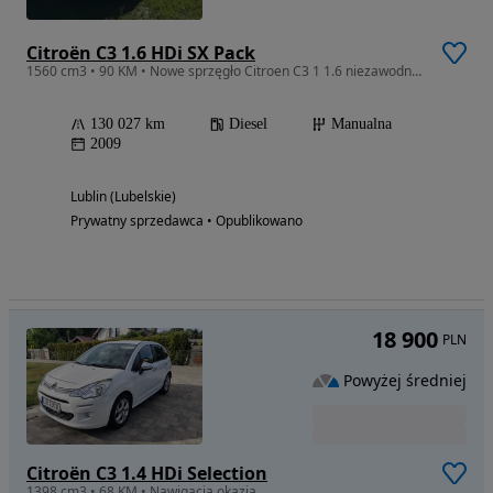
Citroën C3 1.6 HDi SX Pack
1560 cm3 • 90 KM • Nowe sprzęgło Citroen C3 1 1.6 niezawodny silnik
130 027 km
Diesel
Manualna
2009
Lublin (Lubelskie)
Prywatny sprzedawca • Opublikowano
18 900
PLN
Powyżej średniej
Citroën C3 1.4 HDi Selection
1398 cm3 • 68 KM • Nawigacja okazja