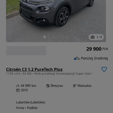
1
/
6
29 900
PLN
Poniżej średniej
Citroën C3 1.2 PureTech Plus
1199 cm3 • 83 KM • Niski przebieg! Serwisowany! Super stan !
44 000 km
Benzyna
Manualna
2019
Lubartów (Lubelskie)
Firma • Podbite