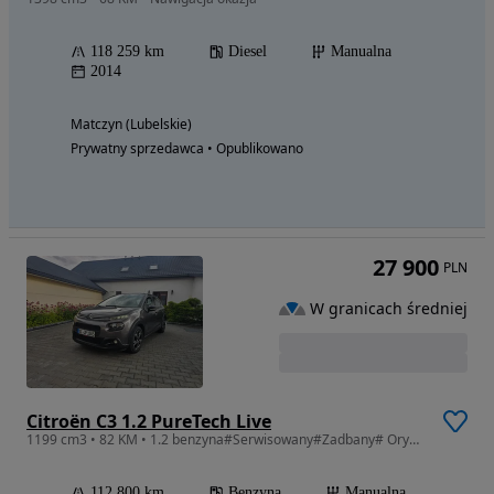
118 259 km
Diesel
Manualna
2014
Matczyn (Lubelskie)
Prywatny sprzedawca • Opublikowano
27 900
PLN
W granicach średniej
Citroën C3 1.2 PureTech Live
1199 cm3 • 82 KM • 1.2 benzyna#Serwisowany#Zadbany# Oryginalny#
112 800 km
Benzyna
Manualna