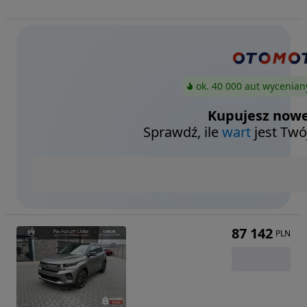
ok. 40 000 aut wycenian
Kupujesz nowe
Sprawdź, ile
wart
jest Twó
87 142
PLN