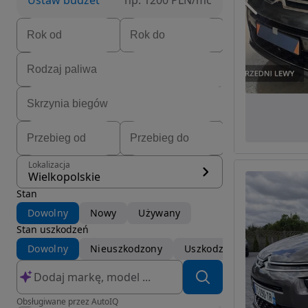
Ustaw budżet
np. 1200 PLN/mc
Lokalizacja
Wielkopolskie
Stan
Dowolny
Nowy
Używany
Stan uszkodzeń
Dowolny
Nieuszkodzony
Uszkodzony
Obsługiwane przez AutoIQ