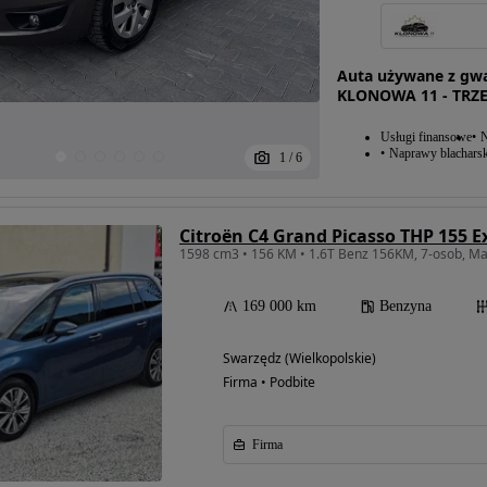
Auta używane z gwa
KLONOWA 11 - TRZ
Usługi finansowe
N
Naprawy blacharsk
1
/
6
Citroën C4 Grand Picasso THP 155 E
169 000 km
Benzyna
Swarzędz (Wielkopolskie)
Firma • Podbite
Firma