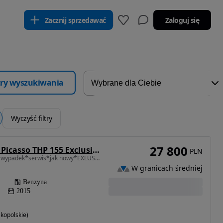
Zacznij sprzedawać
Zaloguj się
ltry wyszukiwania
Wyczyść filtry
27 800
Citroën C4 Grand Picasso THP 155 Exclusive
PLN
1598 cm3 • 156 KM • bezwypadek*serwis*jak nowy*EXLUSIVE
W granicach średniej
Benzyna
2015
kopolskie)