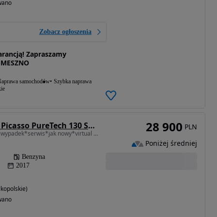
wano
Zobacz ogłoszenia
rancją! Zapraszamy
EMESZNO
aprawa samochodów
Szybka naprawa
ie
28 900
Citroën C4 Grand Picasso PureTech 130 Stop&Start SHINE
PLN
1199 cm3 • 130 KM • bezwypadek*serwis*jak nowy*virtual licznik*JEDZIE JAK NOWE
Poniżej średniej
Benzyna
2017
kopolskie)
wano