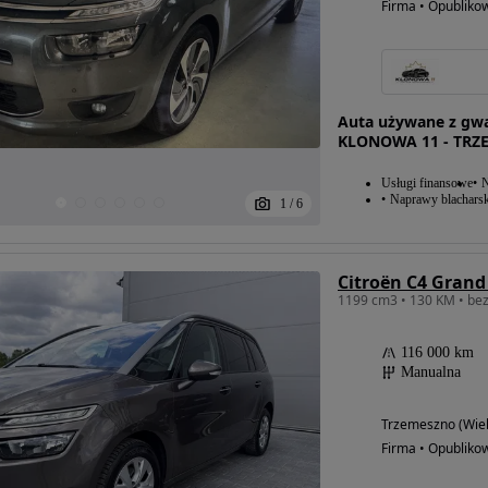
Firma • Opubliko
Auta używane z gwa
KLONOWA 11 - TRZ
Usługi finansowe
N
Naprawy blacharsk
1
/
6
116 000 km
Manualna
Trzemeszno (Wiel
Firma • Opubliko