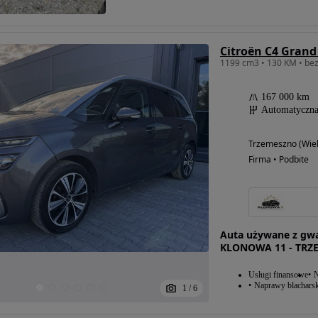
167 000 km
Automatyczn
Trzemeszno (Wiel
Firma • Podbite
Auta używane z gwa
KLONOWA 11 - TRZ
Usługi finansowe
N
Naprawy blacharsk
1
/
6