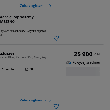
Zobacz ogłoszenia
rancją! Zapraszamy
EMESZNO
aprawa samochodów
Szybka naprawa
ie
25 900
xclusive
PLN
1598 cm3 • 156 KM • 1.6T Benz 156KM, 7-osob, Masaze, Blisy, Kamery 360, Navi, Keyless Go,
Powyżej średniej
Manualna
2013
Zobacz ogłoszenia