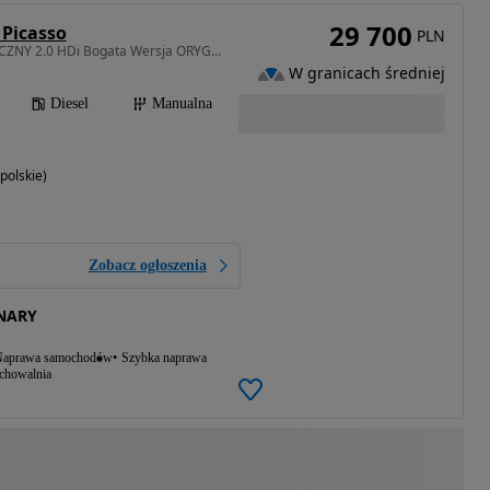
29 700
 Picasso
PLN
1997 cm3 • 150 KM • ŚLICZNY 2.0 HDi Bogata Wersja ORYGINAŁ Zadbany SERWIS Wyjątkowy 2015r
W granicach średniej
Diesel
Manualna
polskie)
Zobacz ogłoszenia
NARY
aprawa samochodów
Szybka naprawa
echowalnia