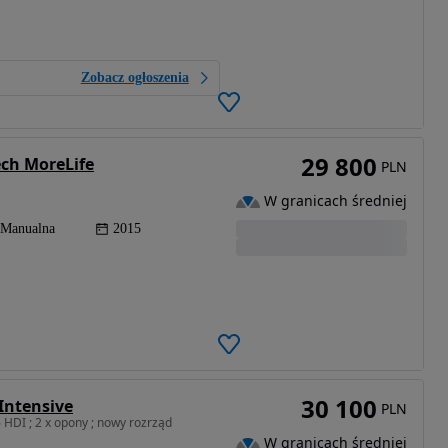
Zobacz ogłoszenia
29 800
ech MoreLife
PLN
W granicach średniej
Manualna
2015
30 100
 Intensive
PLN
HDI ; 2 x opony ; nowy rozrząd
W granicach średniej