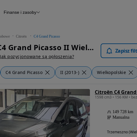
Finanse i zasoby
chody
Finansowanie
Leasing
dy
Narzędzie do wyceny samochodu
tryczne
Raport z inspekcji
obowe
Citroën
C4 Grand Picasso
m
Raport historii pojazdu
Citroën C4 Grand Picasso II Wielkopolskie - Samochody Osobowe
Otomoto News
Zapisz fi
wane
Jak pozycjonowane są ogłoszenia?
C4 Grand Picasso
II (2013-)
Wielkopolskie
149 728 km
Manualna
Trzemeszno (Wiel