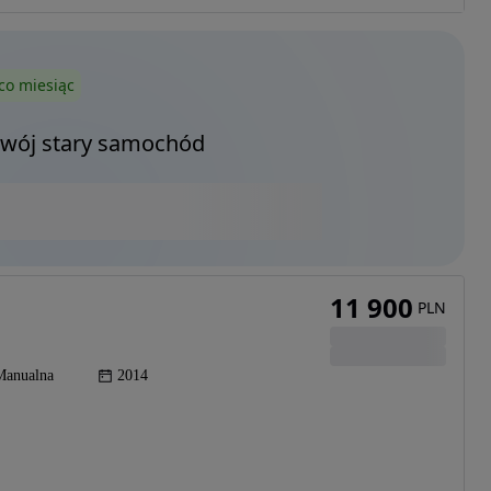
co miesiąc
Twój stary samochód
11 900
PLN
Manualna
2014