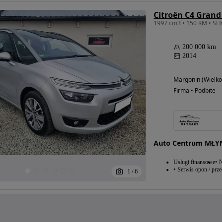
Citroën C4 Grand
200 000 km
2014
Margonin (Wielko
Firma • Podbite
Auto Centrum MŁY
Usługi finansowe
N
Serwis opon / prz
1
/
6