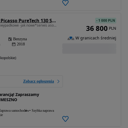
Citroën C4 Grand Picasso PureTech 130 Stop&Start EAT6 SHINE
-
1 000 PLN
1199 cm3 • 130 KM • bezwypadkowe -jak nowe*serwis aso*EXLUSIVE*panorama*masaże
36 800
PLN
W granicach średniej
Benzyna
a
2018
kopolskie)
Zobacz ogłoszenia
rancją! Zapraszamy
EMESZNO
aprawa samochodów
Szybka naprawa
ie