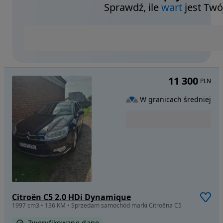
Sprawdź, ile
wart
jest Twó
11 300
PLN
W granicach średniej
Citroën C5 2.0 HDi Dynamique
1997 cm3 • 136 KM • Sprzedam samochód marki Citroëna C5
Zweryfikowane dane