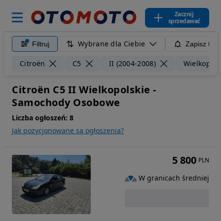
Zacznij
sprzedawać
Wybrane dla Ciebie
Filtruj
Zapisz filt
Citroën
C5
II (2004-2008)
Wielkopols
Citroën C5 II Wielkopolskie -
Samochody Osobowe
Liczba ogłoszeń:
8
Jak pozycjonowane są ogłoszenia?
5 800
PLN
W granicach średniej