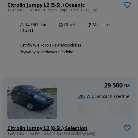
Citroën Jumpy L2 (5-Si.) Oceanic
1997 cm3 • 163 KM • Citroen jumpi 2.0 hdi 163 Długi
140 500 km
Diesel
Manualna
2011
Ostrów Wielkopolski (Wielkopolskie)
Prywatny sprzedawca • Podbite
29 500
PLN
W granicach średniej
Citroën Jumpy L2 (8-Si.) Selection
1997 cm3 • 163 KM • 2,0on-163KM 8 osobowy Long