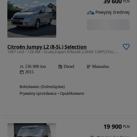
39 600
PLN
Powyżej średniej
Citroën Jumpy L2 (8-Si.) Selection
1997 cm3 • 128 KM • Scudo,Expert 8/9osób 2,0HDI 128PS,FULL opcja,nawiewy,klima,tempomat
236 000 km
Diesel
Manualna
2015
Bolesławiec (Dolnośląskie)
Prywatny sprzedawca • Opublikowano
19 900
PLN