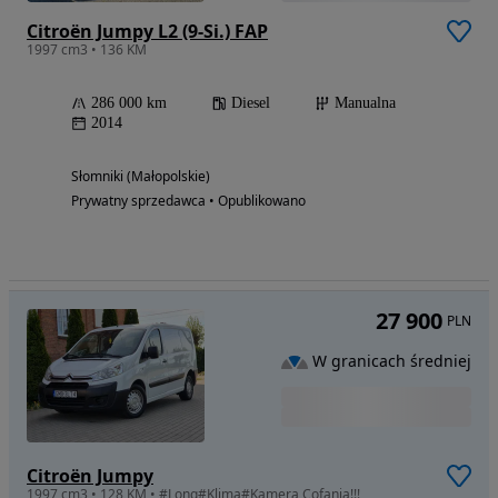
Citroën Jumpy L2 (9-Si.) FAP
1997 cm3 • 136 KM
286 000 km
Diesel
Manualna
2014
Słomniki (Małopolskie)
Prywatny sprzedawca • Opublikowano
27 900
PLN
W granicach średniej
Citroën Jumpy
1997 cm3 • 128 KM • #Long#Klima#Kamera Cofania!!!