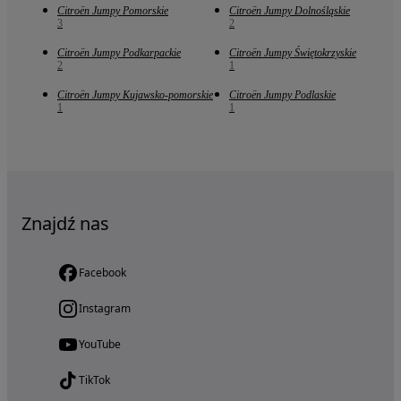
Citroën Jumpy Pomorskie
Citroën Jumpy Dolnośląskie
3
2
Citroën Jumpy Podkarpackie
Citroën Jumpy Świętokrzyskie
2
1
Citroën Jumpy Kujawsko-pomorskie
Citroën Jumpy Podlaskie
1
1
Znajdź nas
Facebook
Instagram
YouTube
TikTok