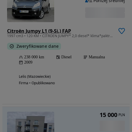
Poniżej średniej
Citroën Jumpy L1 (9-Si.) FAP
1997 cm3 • 120 KM • CITROEN JUMPY* 2,0 diesel* klima*paktronik* 8miejsc* polecam
Zweryfikowane dane
238 000 km
Diesel
Manualna
2009
Lelis (Mazowieckie)
Firma • Opublikowano
15 000
PLN