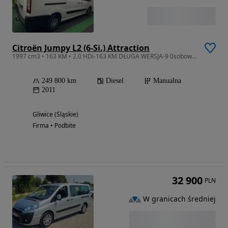
Citroën Jumpy L2 (6-Si.) Attraction
1997 cm3 • 163 KM • 2.0 HDi-163 KM DŁUGA WERSJA-9 0sobowy Serwisowany - Udokum.przebieg
249 800 km
Diesel
Manualna
2011
Gliwice (Śląskie)
Firma • Podbite
32 900
PLN
W granicach średniej