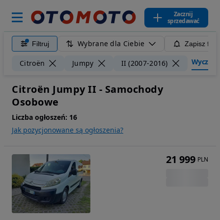
Zacznij
sprzedawać
Wybrane dla Ciebie
Filtruj
Zapisz filt
Wyczyść f
Citroën
Jumpy
II (2007-2016)
Citroën Jumpy II - Samochody
Osobowe
Liczba ogłoszeń:
16
Jak pozycjonowane są ogłoszenia?
21 999
PLN