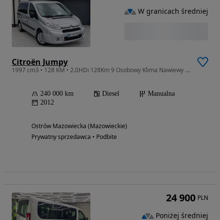
W granicach średniej
Citroën Jumpy
1997 cm3 • 128 KM • 2.0HDi 128Km 9 Osobowy Klima Nawiewy Serwis Super Stan z Niemiec
240 000 km
Diesel
Manualna
2012
Ostrów Mazowiecka (Mazowieckie)
Prywatny sprzedawca • Podbite
24 900
PLN
Poniżej średniej