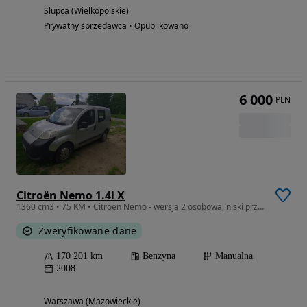
Słupca (Wielkopolskie)
Prywatny sprzedawca • Opublikowano
6 000
PLN
Citroën Nemo 1.4i X
1360 cm3 • 75 KM • Citroen Nemo - wersja 2 osobowa, niski przebieg, FVAT
Zweryfikowane dane
170 201 km
Benzyna
Manualna
2008
Warszawa (Mazowieckie)