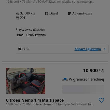
1248 cm3 • 75 KM • AUTOMAT 32tys km książka serw. nowe opony olej filtry stan idealny
32 000 km
Diesel
Automatyczna
2011
Przyszowice (Śląskie)
Firma • Opublikowano
Zobacz ogłoszenia
Firma
10 900
PLN
W granicach średniej
Citroën Nemo 1.4i Multispace
1360 cm3 • 75 KM • Citroen Nemo 1.4 benzyna, 5-drzwiowy, hak, bagażnik dachowy