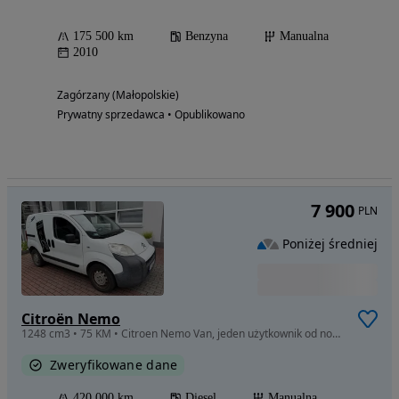
175 500 km
Benzyna
Manualna
2010
Zagórzany (Małopolskie)
Prywatny sprzedawca • Opublikowano
7 900
PLN
Poniżej średniej
Citroën Nemo
1248 cm3 • 75 KM • Citroen Nemo Van, jeden użytkownik od nowości
Zweryfikowane dane
420 000 km
Diesel
Manualna