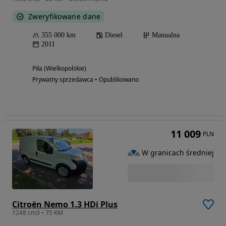
Zweryfikowane dane
355 000 km
Diesel
Manualna
2011
Piła (Wielkopolskie)
Prywatny sprzedawca • Opublikowano
11 009
PLN
W granicach średniej
Citroën Nemo 1.3 HDi Plus
1248 cm3 • 75 KM