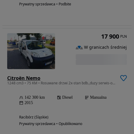
Prywatny sprzedawca • Podbite
17 900
PLN
W granicach średniej
Citroën Nemo
1248 cm3 • 75 KM • Rosuwane drzwi 2x-stan bdb.,duzy serwis-olej-filtry,Nowe sprzeglo itd,
142 300 km
Diesel
Manualna
2015
Racibórz (Śląskie)
Prywatny sprzedawca • Opublikowano