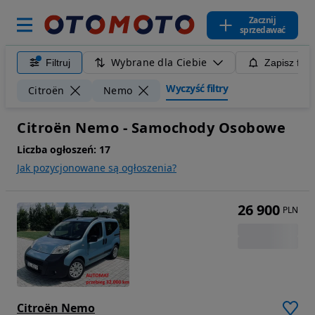
Zacznij
sprzedawać
Wybrane dla Ciebie
Filtruj
Zapisz filt
Wyczyść filtry
Citroën
Nemo
Citroën Nemo - Samochody Osobowe
Liczba ogłoszeń:
17
Jak pozycjonowane są ogłoszenia?
26 900
PLN
Citroën Nemo