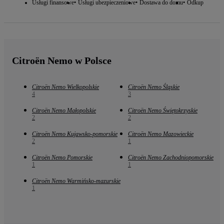
Usługi finansowe
Usługi ubezpieczeniowe
Dostawa do domu
Odkup
Citroën Nemo w Polsce
Citroën Nemo Wielkopolskie
Citroën Nemo Śląskie
4
3
Citroën Nemo Małopolskie
Citroën Nemo Świętokrzyskie
2
2
Citroën Nemo Kujawsko-pomorskie
Citroën Nemo Mazowieckie
2
1
Citroën Nemo Pomorskie
Citroën Nemo Zachodniopomorskie
1
1
Citroën Nemo Warmińsko-mazurskie
1