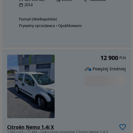
2014
Poznań (Wielkopolskie)
Prywatny sprzedawca • Opublikowano
12 900
PLN
Powyżej średniej
Citroën Nemo 1.4i X
1360 cm3 • 75 KM • Ogłoszenie prywatne Citroen Nemo 1.4 X