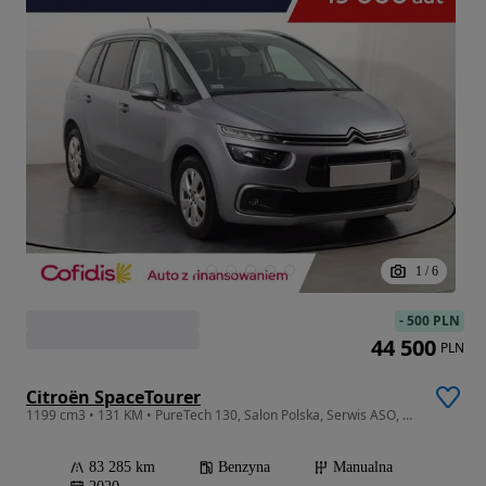
1
/
6
-
500 PLN
44 500
PLN
Citroën SpaceTourer
1199 cm3 • 131 KM • PureTech 130, Salon Polska, Serwis ASO, 7 miejsc, Navi, Klimatronic,
83 285 km
Benzyna
Manualna