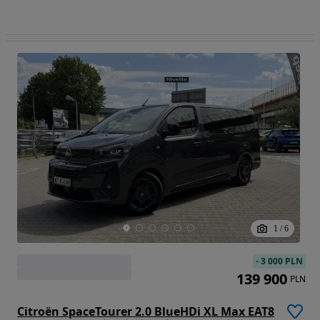
1
/
6
-
3 000 PLN
139 900
PLN
Citroën SpaceTourer 2.0 BlueHDi XL Max EAT8