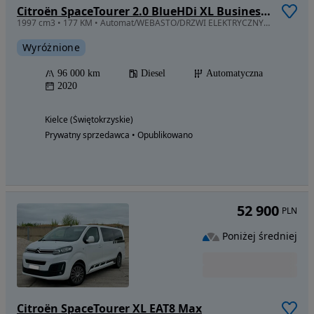
Citroën SpaceTourer 2.0 BlueHDi XL Business Lounge
1997 cm3 • 177 KM • Automat/WEBASTO/DRZWI ELEKTRYCZNY/Head-Up/Salon Polska/Mały Przebieg/
Wyróżnione
96 000 km
Diesel
Automatyczna
2020
Kielce (Świętokrzyskie)
Prywatny sprzedawca • Opublikowano
52 900
PLN
Poniżej średniej
Citroën SpaceTourer XL EAT8 Max