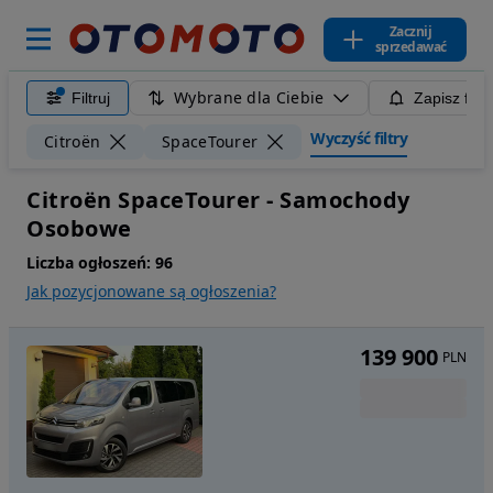
Zacznij
sprzedawać
Wybrane dla Ciebie
Filtruj
Zapisz filt
Wyczyść filtry
Citroën
SpaceTourer
Citroën SpaceTourer - Samochody
Osobowe
Liczba ogłoszeń:
96
Jak pozycjonowane są ogłoszenia?
139 900
PLN