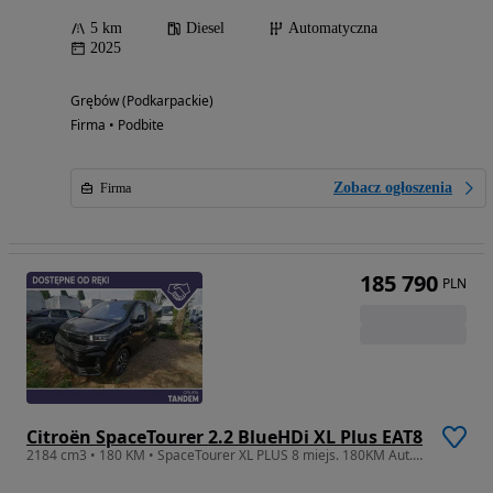
5 km
Diesel
Automatyczna
2025
Grębów (Podkarpackie)
Firma • Podbite
Zobacz ogłoszenia
Firma
185 790
PLN
Citroën SpaceTourer 2.2 BlueHDi XL Plus EAT8
2184 cm3 • 180 KM • SpaceTourer XL PLUS 8 miejs. 180KM Aut.! Przesuwane fotele! El. drzwi!