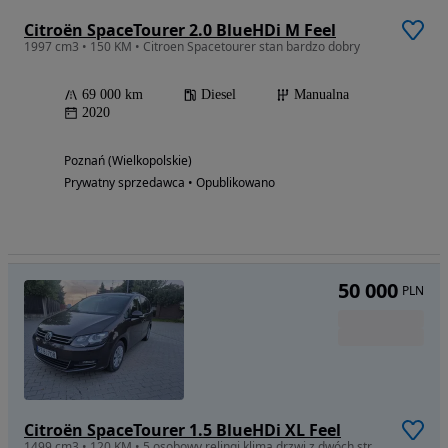
Citroën SpaceTourer 2.0 BlueHDi M Feel
1997 cm3 • 150 KM • Citroen Spacetourer stan bardzo dobry
69 000 km
Diesel
Manualna
2020
Poznań (Wielkopolskie)
Prywatny sprzedawca • Opublikowano
50 000
PLN
Citroën SpaceTourer 1.5 BlueHDi XL Feel
1499 cm3 • 120 KM • 5 osobowy,relingi,klima,drzwi z dwóch stron, tempomat 4x4