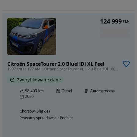
124 999
PLN
Citroën SpaceTourer 2.0 BlueHDi XL Feel
1997 cm3 • 177 KM • Citroën SpaceTourer XL | 2.0 BlueHDi 180 KM | Salon PL | 1 Użytkownik
Zweryfikowane dane
98 403 km
Diesel
Automatyczna
2020
Chorzów (Śląskie)
Prywatny sprzedawca • Podbite