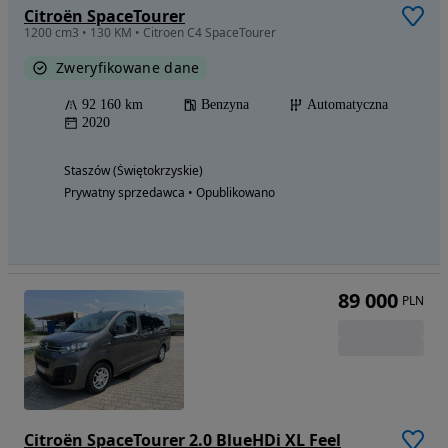
Citroën SpaceTourer
1200 cm3 • 130 KM • Citroen C4 SpaceTourer
Zweryfikowane dane
92 160 km
Benzyna
Automatyczna
2020
Staszów (Świętokrzyskie)
Prywatny sprzedawca • Opublikowano
89 000
PLN
Citroën SpaceTourer 2.0 BlueHDi XL Feel