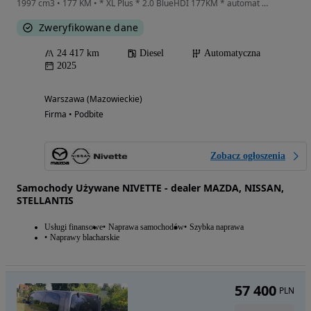
1997 cm3 • 177 KM • * XL Plus * 2.0 BlueHDI 177KM * automat * 9-osobowy * FV23%
Zweryfikowane dane
24 417 km
Diesel
Automatyczna
2025
Warszawa (Mazowieckie)
Firma • Podbite
Zobacz ogłoszenia
Samochody Używane NIVETTE - dealer MAZDA, NISSAN,
STELLANTIS
Usługi finansowe
Naprawa samochodów
Szybka naprawa
Naprawy blacharskie
57 400
PLN