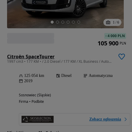
1
/
6
-
4 000 PLN
105 900
PLN
Citroën SpaceTourer
1997 cm3 • 177 KM • / 2.0 Diesel / 177 KM / XL Business / Automatyczna / Serwisowany
125 054 km
Diesel
Automatyczna
2019
Sosnowiec (Śląskie)
Firma • Podbite
Zobacz ogłoszenia