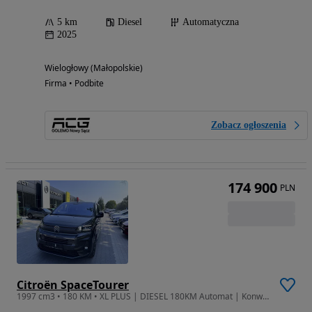
5 km
Diesel
Automatyczna
2025
Wielogłowy (Małopolskie)
Firma • Podbite
Zobacz ogłoszenia
174 900
PLN
Citroën SpaceTourer
1997 cm3 • 180 KM • XL PLUS | DIESEL 180KM Automat | Konwersja| 9 miejsc