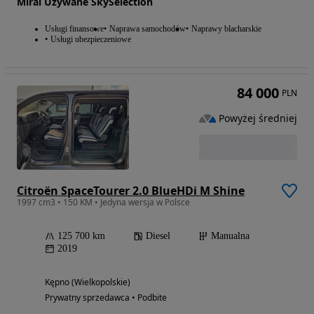
Mirai Używane SkySelection
Usługi finansowe
Naprawa samochodów
Naprawy blacharskie
Usługi ubezpieczeniowe
84 000
PLN
Powyżej średniej
Citroën SpaceTourer 2.0 BlueHDi M Shine
1997 cm3 • 150 KM • Jedyna wersja w Polsce
125 700 km
Diesel
Manualna
2019
Kępno (Wielkopolskie)
Prywatny sprzedawca • Podbite