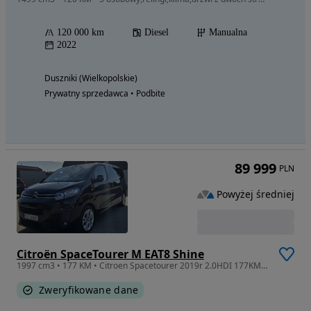
120 000 km
Diesel
Manualna
2022
Duszniki (Wielkopolskie)
Prywatny sprzedawca • Podbite
89 999
PLN
Powyżej średniej
Citroën SpaceTourer M EAT8 Shine
1997 cm3 • 177 KM • Citroen Spacetourer 2019r 2.0HDI 177KM EAT8 webasto HAK faktura 8-osób
Zweryfikowane dane