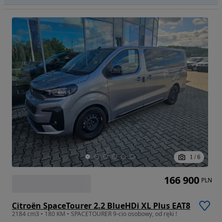
1
/
6
166 900
PLN
Citroën SpaceTourer 2.2 BlueHDi XL Plus EAT8
2184 cm3 • 180 KM • SPACETOURER 9-cio osobowy, od ręki !