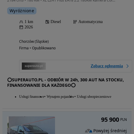
2184 cm3 • 180 KM • XL L2H1 Plus EAT8 2.2 180KM Kamera Cofania !! Radio 10" !!
Wyróżnione
1 km
Diesel
Automatyczna
2026
Chorzów (Śląskie)
Firma • Opublikowano
Zobacz ogłoszenia
⭕SUPERAUTO.PL - ODBIÓR W 24h, 300 AUT NA STOCKU,
FINANSOWANIE DLA KAŻDEGO⭕
Usługi finansowe
Wynajem pojazdów
Usługi ubezpieczeniowe
95 900
PLN
Powyżej średniej