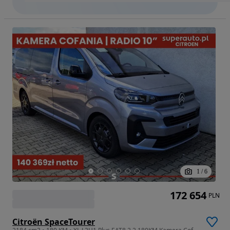
1
/
6
172 654
PLN
Citroën SpaceTourer